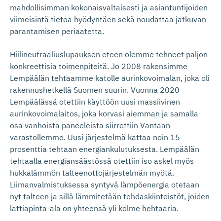
mahdollisimman kokonaisvaltaisesti ja asiantuntijoiden
viimeisintä tietoa hyödyntäen sekä noudattaa jatkuvan
parantamisen periaatetta.
Hiilineutraaliuslupauksen eteen olemme tehneet paljon
konkreettisia toimenpiteitä. Jo 2008 rakensimme
Lempäälän tehtaamme katolle aurinkovoimalan, joka oli
rakennushetkellä Suomen suurin. Vuonna 2020
Lempäälässä otettiin käyttöön uusi massiivinen
aurinkovoimalaitos, joka korvasi aiemman ja samalla
osa vanhoista paneeleista siirrettiin Vantaan
varastollemme. Uusi järjestelmä kattaa noin 15
prosenttia tehtaan energiankulutuksesta. Lempäälän
tehtaalla energiansäästössä otettiin iso askel myös
hukkalämmön talteenottojärjestelmän myötä.
Liimanvalmistuksessa syntyvä lämpöenergia otetaan
nyt talteen ja sillä lämmitetään tehdaskiinteistöt, joiden
lattiapinta-ala on yhteensä yli kolme hehtaaria.