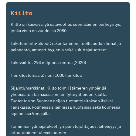
Kiilto
Kiilto on kasvava, yli satavuotias suomalainen perheyritys,
jonka visio on vuodessa 2080.
Liiketoiminta-alueet: rakentaminen, teollisuuden liimat ja
palonesto, ammattihygienia sekä kuluttajatuotteet
Liikevaihto: 294 miljoonaa euroa (2020)
Henkilöstömäärä: noin 1000 henkilöä
Sijainti/markkinat: Kiilto toimii Itämeren ympärillä
yhdessätoista maassa omien tytäryhtiöiden kautta.
Tuotantoa on Suomen neljän tuotantolaitoksen lisäksi
Tanskassa, kolmessa sijainnissa Ruotsissa sekä kolmessa
sijainnissa Venäjällä.
Toiminnan ydinajatukset: ympäristöjohtajuus, läheisyys ja
sitoutuminen tulevaisuuteen