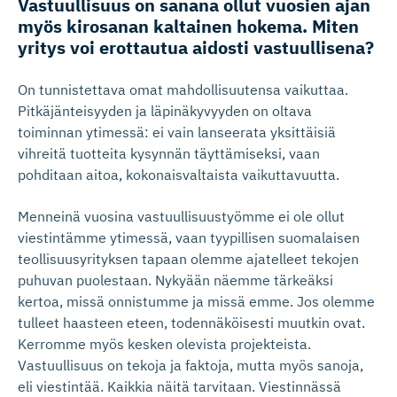
Vastuullisuus on sanana ollut vuosien ajan
myös kirosanan kaltainen hokema. Miten
yritys voi erottautua aidosti vastuullisena?
On tunnistettava omat mahdollisuutensa vaikuttaa.
Pitkäjänteisyyden ja läpinäkyvyyden on oltava
toiminnan ytimessä: ei vain lanseerata yksittäisiä
vihreitä tuotteita kysynnän täyttämiseksi, vaan
pohditaan aitoa, kokonaisvaltaista vaikuttavuutta.
Menneinä vuosina vastuullisuustyömme ei ole ollut
viestintämme ytimessä, vaan tyypillisen suomalaisen
teollisuusyrityksen tapaan olemme ajatelleet tekojen
puhuvan puolestaan. Nykyään näemme tärkeäksi
kertoa, missä onnistumme ja missä emme. Jos olemme
tulleet haasteen eteen, todennäköisesti muutkin ovat.
Kerromme myös kesken olevista projekteista.
Vastuullisuus on tekoja ja faktoja, mutta myös sanoja,
eli viestintää. Kaikkia näitä tarvitaan. Viestinnässä