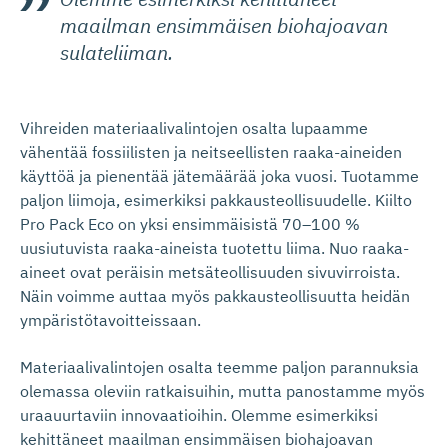
maailman ensimmäisen biohajoavan
sulateliiman.
Vihreiden materiaalivalintojen osalta lupaamme
vähentää fossiilisten ja neitseellisten raaka-aineiden
käyttöä ja pienentää jätemäärää joka vuosi. Tuotamme
paljon liimoja, esimerkiksi pakkausteollisuudelle. Kiilto
Pro Pack Eco on yksi ensimmäisistä 70–100 %
uusiutuvista raaka-aineista tuotettu liima. Nuo raaka-
aineet ovat peräisin metsäteollisuuden sivuvirroista.
Näin voimme auttaa myös pakkausteollisuutta heidän
ympäristötavoitteissaan.
Materiaalivalintojen osalta teemme paljon parannuksia
olemassa oleviin ratkaisuihin, mutta panostamme myös
uraauurtaviin innovaatioihin. Olemme esimerkiksi
kehittäneet maailman ensimmäisen biohajoavan