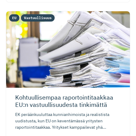
EU
Vastuullisuus
Kohtuulli­sempaa raportoin­ti­taakkaa
EU:n vastuulli­suudesta tinkimättä
EK peräänkuuluttaa kunnianhimoista ja realistista
uudistusta, kun EU on keventämässä yritysten
raportointitaakkaa. Yritykset kamppailevat yhä...