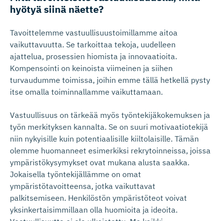
hyötyä siinä näette?
Tavoittelemme vastuullisuustoimillamme aitoa
vaikuttavuutta. Se tarkoittaa tekoja, uudelleen
ajattelua, prosessien hiomista ja innovaatioita.
Kompensointi on keinoista viimeinen ja siihen
turvaudumme toimissa, joihin emme tällä hetkellä pysty
itse omalla toiminnallamme vaikuttamaan.
Vastuullisuus on tärkeää myös työntekijäkokemuksen ja
työn merkityksen kannalta. Se on suuri motivaatiotekijä
niin nykyisille kuin potentiaalisille kiiltolaisille. Tämän
olemme huomanneet esimerkiksi rekrytoinneissa, joissa
ympäristökysymykset ovat mukana alusta saakka.
Jokaisella työntekijällämme on omat
ympäristötavoitteensa, jotka vaikuttavat
palkitsemiseen. Henkilöstön ympäristöteot voivat
yksinkertaisimmillaan olla huomioita ja ideoita.