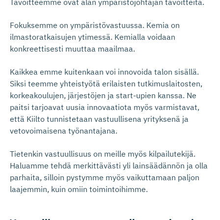
Tavoitteemme ovat alan ympäristöjohtajan tavoitteita.
Fokuksemme on ympäristövastuussa. Kemia on
ilmastoratkaisujen ytimessä. Kemialla voidaan
konkreettisesti muuttaa maailmaa.
Kaikkea emme kuitenkaan voi innovoida talon sisällä.
Siksi teemme yhteistyötä erilaisten tutkimuslaitosten,
korkeakoulujen, järjestöjen ja start-upien kanssa. Ne
paitsi tarjoavat uusia innovaatiota myös varmistavat,
että Kiilto tunnistetaan vastuullisena yrityksenä ja
vetovoimaisena työnantajana.
Tietenkin vastuullisuus on meille myös kilpailutekijä.
Haluamme tehdä merkittävästi yli lainsäädännön ja olla
parhaita, silloin pystymme myös vaikuttamaan paljon
laajemmin, kuin omiin toimintoihimme.