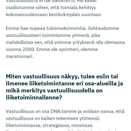
Vastuullisuutta ei ole ulkoistettu. Me kaikki
osallistumme siihen, että toimiala kehittyy
kokonaisuudessaan kestävämpään suuntaan
Emme hae nopeaa tulosmaksimointia. Suhtaudumme
vastuullisuuteen toimintamme ytimenä, joka
mahdollistaa sen, että voimme yrityksenä olla olemassa
vuonna 2080. Emme ole sprintteri, olemme
maratoonari.
Miten vastuullisuus näkyy, tulee esiin tai
ilmenee liiketoimintanne eri osa-alueilla ja
mikä merkitys vastuulli­suudella on
liiketoimin­nallenne?
Vastuullisuus on osa DNA:tamme ja voidaan sanoa, että
vastuullisuus on kaiken tekemisen ytimessä:
liiketoiminnassa, strategiassa, missiossa.