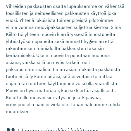
Vihreiden pakkausten osalta lupauksemme on vähentää
fossiilisten ja neitseellisten pakkausten käyttöä joka
vuosi. Yhtenä lukuisista toimenpiteistä pilotoimme
viime vuonna muovipakkausten suljettua kiertoa. Siinä
Kiilto toi yhteen muovin kierrätyksestä innostuneita
yhteistyökumppaneita sekä ammattihygienian että
rakentamisen toimialoilta pakkausten takaisin
keräämiseksi. Usein muovista puhutaan huonona
asiana, vaikka sillä on myös tärkeä rooli
pakkausmateriaalina. Ilman asianmukaista pakkausta
tuote ei säily kuten pitäisi, sitä ei voitaisi toimittaa
ehjänä tai tuotteen käyttäminen voisi olla vaarallista.
Muovi on hyvä materiaali, kun se kiertää asiallisesti.
Kuluttajille muovin kierrätys on jo arkipäivää,
yrityspuolella näin ei vielä ole. Tähän haluamme tehdä
muutoksen.
Olemme esimerkiksi kehittäneet