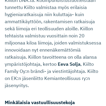
Kiillon DNA:ta. Kodinpuhdistustuotteistaan
tunnettu Kiilto valmistaa myös erilaisia
hygieniaratkaisuja niin kuluttaja- kuin
ammattikäyttöön, rakentamisen ratkaisuja
sekä liimoja eri teollisuuden aloille. Kiillon
tehtaista valmistuu vuosittain noin 20
miljoonaa kiloa liimoja, joiden valmistuksessa
innovoidaan nyt ennenäkemättömiä
ratkaisuja. Kiillon tavoitteena on olla alansa
ympäristöjohtaja, kertoo
Eeva Solja
, Kiilto
Family Oy:n brändi- ja viestintäjohtaja. Kiilto
on EK:n jäsenliitto Kemianteollisuus ry:n
jäsenyritys.
Minkälaisia vastuulli­suus­tekoja