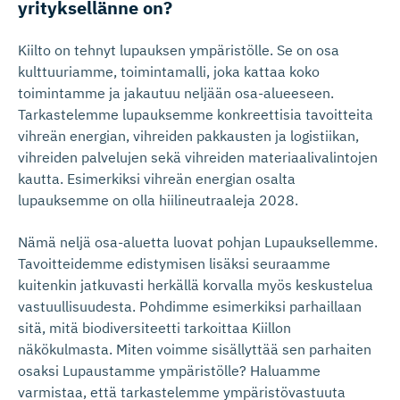
yrityksellänne on?
Kiilto on tehnyt lupauksen ympäristölle. Se on osa
kulttuuriamme, toimintamalli, joka kattaa koko
toimintamme ja jakautuu neljään osa-alueeseen.
Tarkastelemme lupauksemme konkreettisia tavoitteita
vihreän energian, vihreiden pakkausten ja logistiikan,
vihreiden palvelujen sekä vihreiden materiaalivalintojen
kautta. Esimerkiksi vihreän energian osalta
lupauksemme on olla hiilineutraaleja 2028.
Nämä neljä osa-aluetta luovat pohjan Lupauksellemme.
Tavoitteidemme edistymisen lisäksi seuraamme
kuitenkin jatkuvasti herkällä korvalla myös keskustelua
vastuullisuudesta. Pohdimme esimerkiksi parhaillaan
sitä, mitä biodiversiteetti tarkoittaa Kiillon
näkökulmasta. Miten voimme sisällyttää sen parhaiten
osaksi Lupaustamme ympäristölle? Haluamme
varmistaa, että tarkastelemme ympäristövastuuta