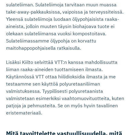
sulateliiman. Sulateliimoja tarvitaan muun muassa
take-away-pakkauksissa, vaipoissa ja terveyssiteissä.
Yleensä sulateliimoja luodaan öljypohjaisista raaka-
aineista, jolloin muuten täysin biohajoava tuote ei
olekaan sulateliimansa vuoksi kompostoitava.
Sulateliimassamme öljypohja on korvattu
maitohappopohjaisella ratkaisulla.
Lisäksi Kiilto selvittää VTT:n kanssa mahdollisuutta
liiman raaka-aineiden tuottamiseen ilmasta.
Käytännössä VTT ottaa hiilidioksidia ilmasta ja me
testaamme sen käyttöä polyuretaaniliiman
valmistuksessa. Tyypillisesti polyuretaanista
valmistetaan esimerkiksi vaahtomuovituotteita, kuten
patjoja ja pehmusteita. Se on myös hyvin tavallinen
eristemateriaali.
Mitä tavoittelette vastuulli­suu­della, mitä