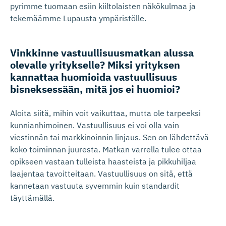
pyrimme tuomaan esiin kiiltolaisten näkökulmaa ja
tekemäämme Lupausta ympäristölle.
Vinkkinne vastuulli­suus­matkan alussa
olevalle yritykselle? Miksi yrityksen
kannattaa huomioida vastuullisuus
bisneksessään, mitä jos ei huomioi?
Aloita siitä, mihin voit vaikuttaa, mutta ole tarpeeksi
kunnianhimoinen. Vastuullisuus ei voi olla vain
viestinnän tai markkinoinnin linjaus. Sen on lähdettävä
koko toiminnan juuresta. Matkan varrella tulee ottaa
opikseen vastaan tulleista haasteista ja pikkuhiljaa
laajentaa tavoitteitaan. Vastuullisuus on sitä, että
kannetaan vastuuta syvemmin kuin standardit
täyttämällä.