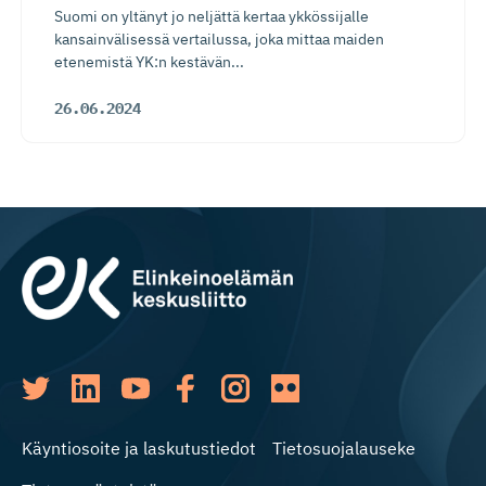
Suomi on yltänyt jo neljättä kertaa ykkössijalle
kansainvälisessä vertailussa, joka mittaa maiden
etenemistä YK:n kestävän...
26.06.2024
Käyntiosoite ja laskutustiedot
Tietosuojalauseke