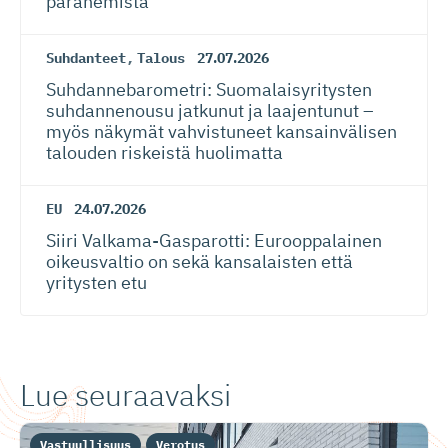
paranemista
Suhdanteet
,
Talous
27.07.2026
Suhdanneba­ro­metri: Suomalaisy­ri­tysten
suhdannenousu jatkunut ja laajentunut –
myös näkymät vahvistuneet kansainvälisen
talouden riskeistä huolimatta
EU
24.07.2026
Siiri Valkama-Gas­pa­rotti: Eurooppalainen
oikeusvaltio on sekä kansalaisten että
yritysten etu
Lue seuraavaksi
Vastuullisuus
Verotus