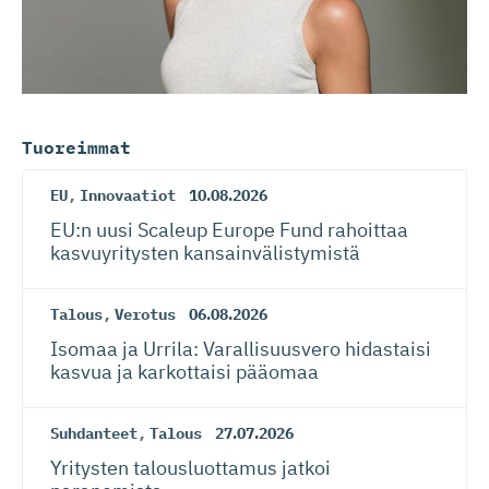
Tuoreimmat
EU
,
Innovaatiot
10.08.2026
EU:n uusi Scaleup Europe Fund rahoittaa
kasvuyritysten kansainvä­lis­tymistä
Talous
,
Verotus
06.08.2026
Isomaa ja Urrila: Varallisuusvero hidastaisi
kasvua ja karkottaisi pääomaa
Suhdanteet
,
Talous
27.07.2026
Yritysten talousluottamus jatkoi