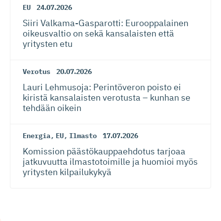
EU
24.07.2026
Siiri Valkama-Gas­pa­rotti: Eurooppalainen
oikeusvaltio on sekä kansalaisten että
yritysten etu
Verotus
20.07.2026
Lauri Lehmusoja: Perintöveron poisto ei
kiristä kansalaisten verotusta – kunhan se
tehdään oikein
Energia
,
EU
,
Ilmasto
17.07.2026
Komission päästökaup­paehdotus tarjoaa
jatkuvuutta ilmastotoimille ja huomioi myös
yritysten kilpailukykyä