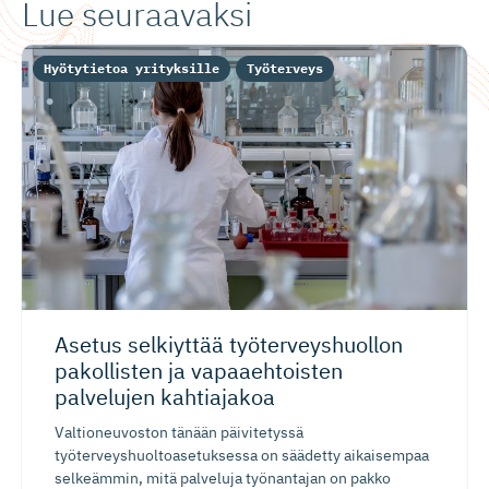
Lue seuraavaksi
Hyötytietoa yrityksille
Työterveys
Asetus selkiyttää työterveys­huollon
pakollisten ja vapaaehtoisten
palvelujen kahtiajakoa
Valtioneuvoston tänään päivitetyssä
työterveyshuoltoasetuksessa on säädetty aikaisempaa
selkeämmin, mitä palveluja työnantajan on pakko