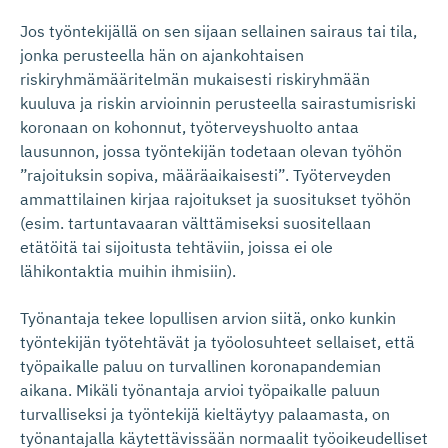
Jos työntekijällä on sen sijaan sellainen sairaus tai tila,
jonka perusteella hän on ajankohtaisen
riskiryhmämääritelmän mukaisesti riskiryhmään
kuuluva ja riskin arvioinnin perusteella sairastumisriski
koronaan on kohonnut, työterveyshuolto antaa
lausunnon, jossa työntekijän todetaan olevan työhön
”rajoituksin sopiva, määräaikaisesti”. Työterveyden
ammattilainen kirjaa rajoitukset ja suositukset työhön
(esim. tartuntavaaran välttämiseksi suositellaan
etätöitä tai sijoitusta tehtäviin, joissa ei ole
lähikontaktia muihin ihmisiin).
Työnantaja tekee lopullisen arvion siitä, onko kunkin
työntekijän työtehtävät ja työolosuhteet sellaiset, että
työpaikalle paluu on turvallinen koronapandemian
aikana. Mikäli työnantaja arvioi työpaikalle paluun
turvalliseksi ja työntekijä kieltäytyy palaamasta, on
työnantajalla käytettävissään normaalit työoikeudelliset