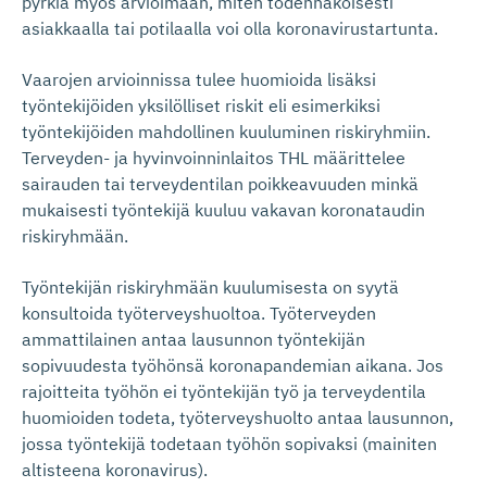
pyrkiä myös arvioimaan, miten todennäköisesti
asiakkaalla tai potilaalla voi olla koronavirustartunta.
Vaarojen arvioinnissa tulee huomioida lisäksi
työntekijöiden yksilölliset riskit eli esimerkiksi
työntekijöiden mahdollinen kuuluminen riskiryhmiin.
Terveyden- ja hyvinvoinninlaitos THL määrittelee
sairauden tai terveydentilan poikkeavuuden minkä
mukaisesti työntekijä kuuluu vakavan koronataudin
riskiryhmään.
Työntekijän riskiryhmään kuulumisesta on syytä
konsultoida työterveyshuoltoa. Työterveyden
ammattilainen antaa lausunnon työntekijän
sopivuudesta työhönsä koronapandemian aikana. Jos
rajoitteita työhön ei työntekijän työ ja terveydentila
huomioiden todeta, työterveyshuolto antaa lausunnon,
jossa työntekijä todetaan työhön sopivaksi (mainiten
altisteena koronavirus).