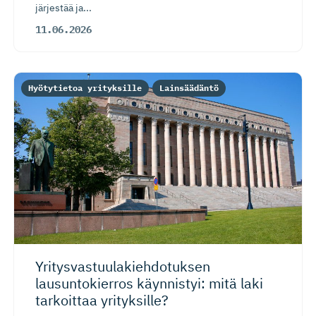
järjestää ja...
11.06.2026
Hyötytietoa yrityksille
Lainsäädäntö
Yritysvas­tuu­la­kieh­do­tuksen
lausuntokierros käynnistyi: mitä laki
tarkoittaa yrityksille?