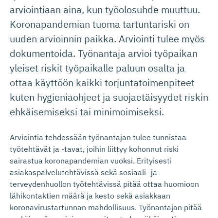
arviointiaan aina, kun työolosuhde muuttuu.
Koronapandemian tuoma tartuntariski on
uuden arvioinnin paikka. Arviointi tulee myös
dokumentoida. Työnantaja arvioi työpaikan
yleiset riskit työpaikalle paluun osalta ja
ottaa käyttöön kaikki torjuntatoimenpiteet
kuten hygieniaohjeet ja suojaetäisyydet riskin
ehkäisemiseksi tai minimoimiseksi.
Arviointia tehdessään työnantajan tulee tunnistaa
työtehtävät ja -tavat, joihin liittyy kohonnut riski
sairastua koronapandemian vuoksi. Erityisesti
asiakaspalvelutehtävissä sekä sosiaali- ja
terveydenhuollon työtehtävissä pitää ottaa huomioon
lähikontaktien määrä ja kesto sekä asiakkaan
koronavirustartunnan mahdollisuus. Työnantajan pitää