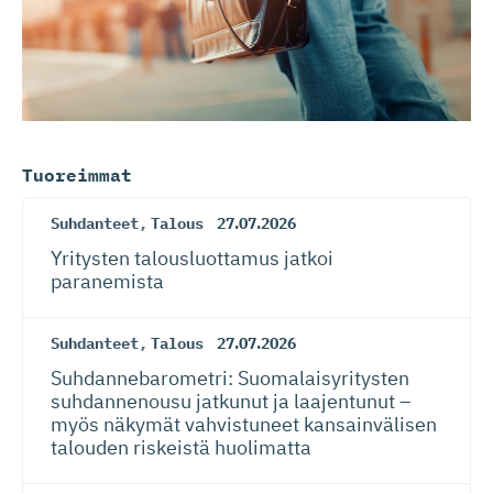
Tuoreimmat
Suhdanteet
,
Talous
27.07.2026
Yritysten talousluottamus jatkoi
paranemista
Suhdanteet
,
Talous
27.07.2026
Suhdanneba­ro­metri: Suomalaisy­ri­tysten
suhdannenousu jatkunut ja laajentunut –
myös näkymät vahvistuneet kansainvälisen
talouden riskeistä huolimatta