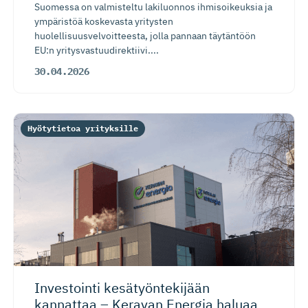
Suomessa on valmisteltu lakiluonnos ihmisoikeuksia ja
ympäristöä koskevasta yritysten
huolellisuusvelvoitteesta, jolla pannaan täytäntöön
EU:n yritysvastuudirektiivi....
30.04.2026
Hyötytietoa yrityksille
Investointi kesätyönte­kijään
kannattaa – Keravan Energia haluaa