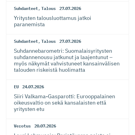
Suhdanteet
,
Talous
27.07.2026
Yritysten talousluottamus jatkoi
paranemista
Suhdanteet
,
Talous
27.07.2026
Suhdanneba­ro­metri: Suomalaisy­ri­tysten
suhdannenousu jatkunut ja laajentunut –
myös näkymät vahvistuneet kansainvälisen
talouden riskeistä huolimatta
EU
24.07.2026
Siiri Valkama-Gas­pa­rotti: Eurooppalainen
oikeusvaltio on sekä kansalaisten että
yritysten etu
Verotus
20.07.2026