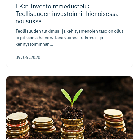
EK:n Investoin­ti­tie­dustelu:
Teollisuuden investoinnit hienoisessa
nousussa
Teollisuuden tutkimus- ja kehitysmenojen taso on ollut
jo pitkään alhainen. Tänä vuonna tutkimus- ja
kehitystoiminnan...
09.06.2020