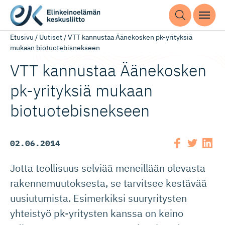
Etusivu
/
Uutiset
/
VTT kannustaa Äänekosken pk-yrityksiä
mukaan biotuotebisnekseen
VTT kannustaa Äänekosken
pk-yrityksiä mukaan
biotuotebis­nekseen
02.06.2014
Jotta teollisuus selviää meneillään olevasta
rakennemuutoksesta, se tarvitsee kestävää
uusiutumista. Esimerkiksi suuryritysten
yhteistyö pk-yritysten kanssa on keino