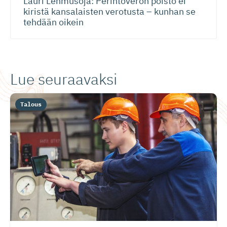
Lauri Lehmusoja: Perintöveron poisto ei
kiristä kansalaisten verotusta – kunhan se
tehdään oikein
Lue seuraavaksi
Talous