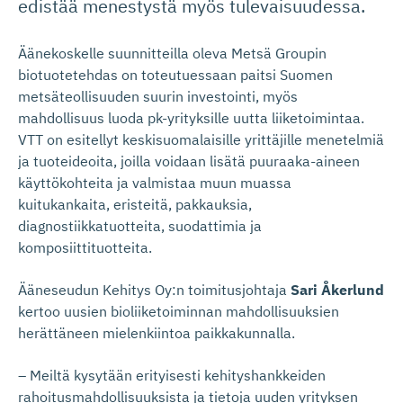
edistää menestystä myös tulevaisuudessa.
Äänekoskelle suunnitteilla oleva Metsä Groupin
biotuotetehdas on toteutuessaan paitsi Suomen
metsäteollisuuden suurin investointi, myös
mahdollisuus luoda pk-yrityksille uutta liiketoimintaa.
VTT on esitellyt keskisuomalaisille yrittäjille menetelmiä
ja tuoteideoita, joilla voidaan lisätä puuraaka-aineen
käyttökohteita ja valmistaa muun muassa
kuitukankaita, eristeitä, pakkauksia,
diagnostiikkatuotteita, suodattimia ja
komposiittituotteita.
Ääneseudun Kehitys Oy:n toimitusjohtaja
Sari Åkerlund
kertoo uusien bioliiketoiminnan mahdollisuuksien
herättäneen mielenkiintoa paikkakunnalla.
– Meiltä kysytään erityisesti kehityshankkeiden
rahoitusmahdollisuuksista ja tietoja uuden yrityksen