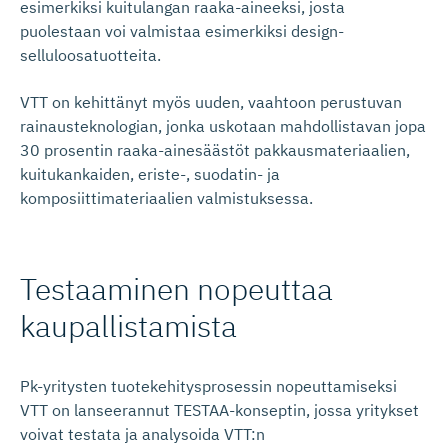
esimerkiksi kuitulangan raaka-aineeksi, josta
puolestaan voi valmistaa esimerkiksi design-
selluloosatuotteita.
VTT on kehittänyt myös uuden, vaahtoon perustuvan
rainausteknologian, jonka uskotaan mahdollistavan jopa
30 prosentin raaka-ainesäästöt pakkausmateriaalien,
kuitukankaiden, eriste-, suodatin- ja
komposiittimateriaalien valmistuksessa.
Testaaminen nopeuttaa
kaupallis­tamista
Pk-yritysten tuotekehitysprosessin nopeuttamiseksi
VTT on lanseerannut TESTAA-konseptin, jossa yritykset
voivat testata ja analysoida VTT:n