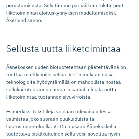
perustamisesta. Selvitämme parhaillaan tukitarpeet
liiketoiminnan aloituskynnyksen madaltamiseksi,
Åkerlund sanoo.
Sellusta uutta liiketoimintaa
Äänekosken uuden biotuotetehtaan päätehtävänä on
tuottaa markkinoille sellua. VTT:n mukaan uusia
teknologioita hyödyntämällä on mahdollista nostaa
sellukuitutuotannon arvoa ja samalla luoda uutta
liiketoimintaa tuotannon sivuvirroista.
Esimerkiksi tekstiilejä voidaan tulevaisuudessa
valmistaa joko suoraan puukuiduista tai
liuotusmenetelmillä. VTT:n mukaan Äänekoskella
tuotettava pitkäkuituinen sellu voisi soveltua hyvin