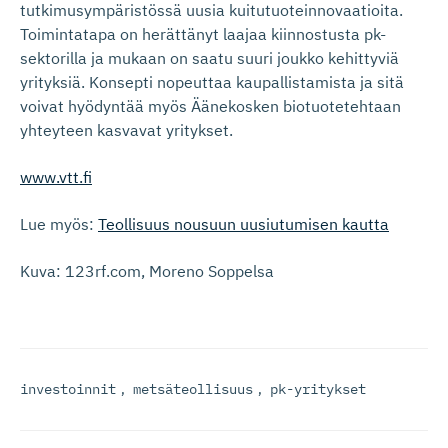
tutkimusympäristössä uusia kuitutuoteinnovaatioita.
Toimintatapa on herättänyt laajaa kiinnostusta pk-
sektorilla ja mukaan on saatu suuri joukko kehittyviä
yrityksiä. Konsepti nopeuttaa kaupallistamista ja sitä
voivat hyödyntää myös Äänekosken biotuotetehtaan
yhteyteen kasvavat yritykset.
www.vtt.fi
Lue myös:
Teollisuus nousuun uusiutumisen kautta
Kuva: 123rf.com, Moreno Soppelsa
investoinnit
,
metsäteollisuus
,
pk-yritykset