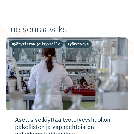
Lue seuraavaksi
Hyötytietoa yrityksille
Työterveys
Asetus selkiyttää työterveys­huollon
pakollisten ja vapaaehtoisten
palvelujen kahtiajakoa