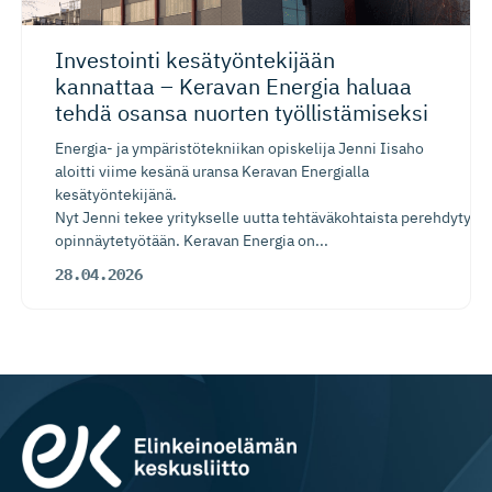
Investointi kesätyönte­kijään
kannattaa – Keravan Energia haluaa
tehdä osansa nuorten työllistä­miseksi
Energia- ja ympäristötekniikan opiskelija Jenni Iisaho
aloitti viime kesänä uransa Keravan Energialla
kesätyöntekijänä.
Nyt Jenni tekee yritykselle uutta tehtäväkohtaista perehdytysp
opinnäytetyötään. Keravan Energia on...
28.04.2026