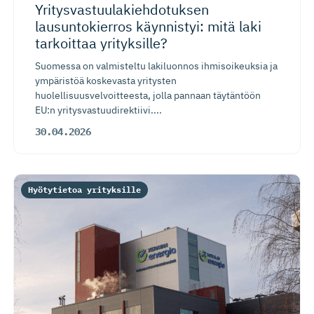
Yritysvas­tuu­la­kieh­do­tuksen
lausuntokierros käynnistyi: mitä laki
tarkoittaa yrityksille?
Suomessa on valmisteltu lakiluonnos ihmisoikeuksia ja
ympäristöä koskevasta yritysten
huolellisuusvelvoitteesta, jolla pannaan täytäntöön
EU:n yritysvastuudirektiivi....
30.04.2026
Hyötytietoa yrityksille