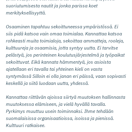
suoriutumisesta nautit ja jonka parissa koet
merkityksellisyyttä.
Osaaminen tapahtuu sekoittuneessa ympäristössä. Ei
siis pidä katsoa vain omaa toimialaa. Kannattaa katsoa
rohkeasti muita toimialoja, sekoittaa ammatteja, rooleja,
kulttuureja ja osaamisia, jotta syntyy uutta. Ei tarvitse
pelästyä, jos perinteinen koulutusjärjestelmä ja työpaikat
sekoittuvat. Eikä kannata hämmentyä, jos asioista
ajatellaan eri tavalla tai yhteinen kieli on vasta
syntymässä Silloin ei olla janan eri päissä, vaan sopivasti
keskellä ja siitä luodaan uutta, yhdessä.
Kannattaa riittävän ajoissa siirtyä muutoksen hallinnasta
muutoksessa elämiseen, ja vielä hyvällä tavalla.
Pyrkimys muuttuu usein toiminnaksi. Ihme tehdään
suomalaisissa organisaatioissa, isoissa ja pienissä.
Kulttuuri ratkaisee.