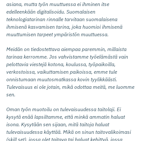
asiana, mutta työn muuttuessa ei ihminen itse
edelleenkään digitalisoidu. Suomalaisen
teknologiatarinan rinnalle tarvitaan suomalaisena
ihmisenä kasvamisen tarina, joka huomioi ihmisenä
muuttumisen tarpeet ympäristön muuttuessa.
Meidän on tiedostettava aiempaa paremmin, millaista
tarinaa kerromme. Jos vahvistamme työelämästä vain
pelottavia viestejä kotona, koulussa, työpaikoilla,
verkostoissa, vaikuttamisen paikoissa, emme tule
onnistumaan muutosmatkassa kovin tyylikkäästi.
Tulevaisuus ei ole jotain, mikä odottaa meitä, me luomme
sen.
Oman työn muotoilu on tulevaisuudessa taitolaji. Ei
kysytä enää lapsiltamme, että minkä ammatin haluat
isona. Kysytään sen sijaan, mitä taitoja haluat
tulevaisuudessa käyttää. Mikä on sinun taitovalikoimasi
(skill set), jossa olet taitava tai haluat kehittyä, jossa