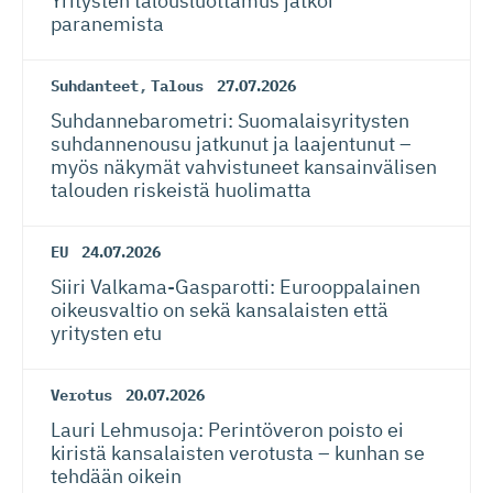
Yritysten talousluottamus jatkoi
paranemista
Suhdanteet
,
Talous
27.07.2026
Suhdanneba­ro­metri: Suomalaisy­ri­tysten
suhdannenousu jatkunut ja laajentunut –
myös näkymät vahvistuneet kansainvälisen
talouden riskeistä huolimatta
EU
24.07.2026
Siiri Valkama-Gas­pa­rotti: Eurooppalainen
oikeusvaltio on sekä kansalaisten että
yritysten etu
Verotus
20.07.2026
Lauri Lehmusoja: Perintöveron poisto ei
kiristä kansalaisten verotusta – kunhan se
tehdään oikein