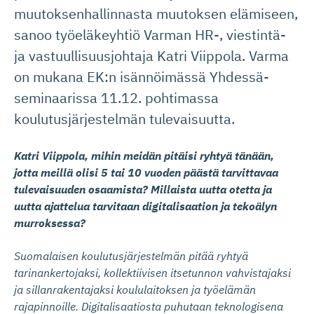
muutoksenhallinnasta muutoksen elämiseen,
sanoo työeläkeyhtiö Varman HR-, viestintä-
ja vastuullisuusjohtaja Katri Viippola. Varma
on mukana EK:n isännöimässä Yhdessä-
seminaarissa 11.12. pohtimassa
koulutusjärjestelmän tulevaisuutta.
Katri Viippola, mihin meidän pitäisi ryhtyä tänään,
jotta meillä olisi 5 tai 10 vuoden päästä tarvittavaa
tulevaisuuden osaamista? Millaista uutta otetta ja
uutta ajattelua tarvitaan digitalisaation ja tekoälyn
murroksessa?
Suomalaisen koulutusjärjestelmän pitää ryhtyä
tarinankertojaksi, kollektiivisen itsetunnon vahvistajaksi
ja sillanrakentajaksi koululaitoksen ja työelämän
rajapinnoille. Digitalisaatiosta puhutaan teknologisena