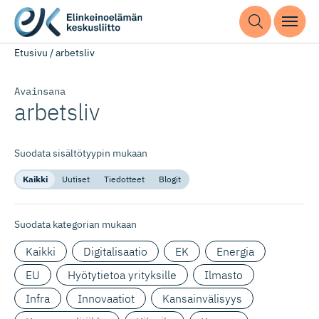
Etusivu
/
arbetsliv
Avainsana
arbetsliv
Suodata sisältötyypin mukaan
Kaikki
Uutiset
Tiedotteet
Blogit
Suodata kategorian mukaan
Kaikki
Digitalisaatio
EK
Energia
EU
Hyötytietoa yrityksille
Ilmasto
Infra
Innovaatiot
Kansainvälisyys