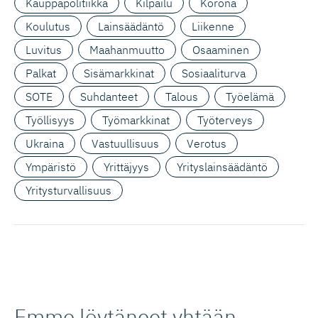
Kauppapolitiikka
Kilpailu
Korona
Koulutus
Lainsäädäntö
Liikenne
Luvitus
Maahanmuutto
Osaaminen
Palkat
Sisämarkkinat
Sosiaaliturva
SOTE
Suhdanteet
Talous
Työelämä
Työllisyys
Työmarkkinat
Työterveys
Ukraina
Vastuullisuus
Verotus
Ympäristö
Yrittäjyys
Yrityslainsäädäntö
Yritysturvallisuus
Emme löytäneet yhtään