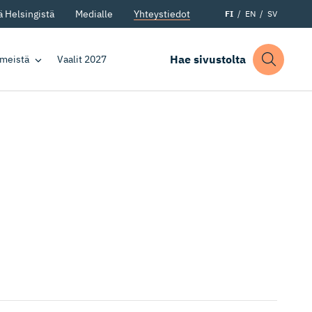
 Helsingistä
Medialle
Yhteystiedot
FI
EN
SV
Hae sivustolta
 meistä
Vaalit 2027