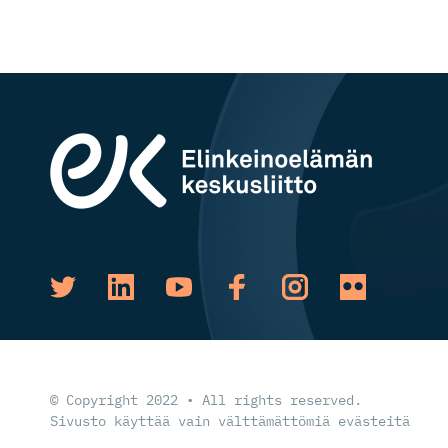
© Copyright 2022 • All rights reserved.
Sivusto käyttää vain välttämättömiä evästeitä