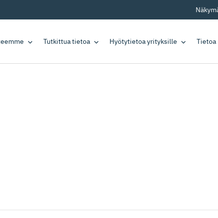
Näkymä
tteemme
Tutkittua tietoa
Hyötytietoa yrityksille
Tietoa