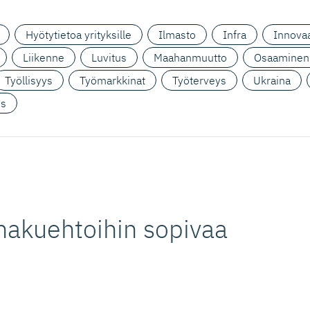
Hyötytietoa yrityksille
Ilmasto
Infra
Innovaa
Liikenne
Luvitus
Maahanmuutto
Osaaminen
Työllisyys
Työmarkkinat
Työterveys
Ukraina
us
hakuehtoihin sopivaa