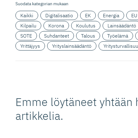
Suodata kategorian mukaan
Kaikki
Digitalisaatio
EK
Energia
EU
Kilpailu
Korona
Koulutus
Lainsäädäntö
SOTE
Suhdanteet
Talous
Työelämä
Yrittäjyys
Yrityslainsäädäntö
Yritysturvallisu
Emme löytäneet yhtään 
artikkelia.