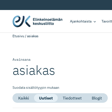
Ajankohtaista
Tavoi
Etusivu
/
asiakas
Avainsana
asiakas
Suodata sisältötyypin mukaan
Kaikki
Uutiset
Tiedotteet
Blogit