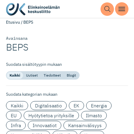
Etusivu
/
BEPS
Avainsana
BEPS
Suodata sisältötyypin mukaan
Kaikki
Uutiset
Tiedotteet
Blogit
Suodata kategorian mukaan
Kaikki
Digitalisaatio
EK
Energia
EU
Hyötytietoa yrityksille
Ilmasto
Infra
Innovaatiot
Kansainvälisyys