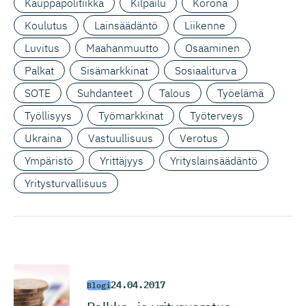
Kauppapolitiikka
Kilpailu
Korona
Koulutus
Lainsäädäntö
Liikenne
Luvitus
Maahanmuutto
Osaaminen
Palkat
Sisämarkkinat
Sosiaaliturva
SOTE
Suhdanteet
Talous
Työelämä
Työllisyys
Työmarkkinat
Työterveys
Ukraina
Vastuullisuus
Verotus
Ympäristö
Yrittäjyys
Yrityslainsäädäntö
Yritysturvallisuus
24.04.2017
Blogi