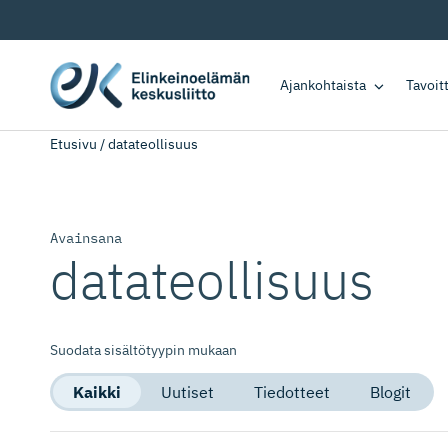
Ajankohtaista
Tavoi
Etusivu
/
datateollisuus
Avainsana
datateollisuus
Suodata sisältötyypin mukaan
Kaikki
Uutiset
Tiedotteet
Blogit