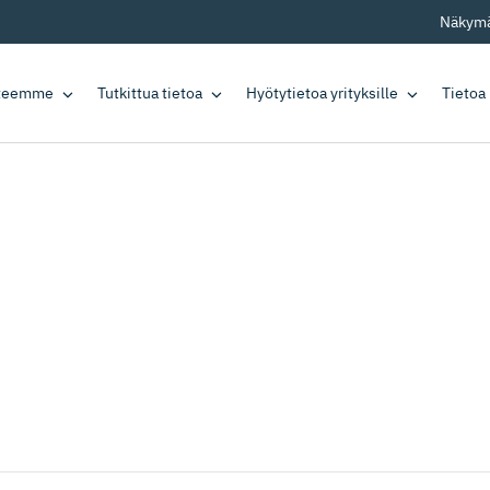
Näkymä
tteemme
Tutkittua tietoa
Hyötytietoa yrityksille
Tietoa