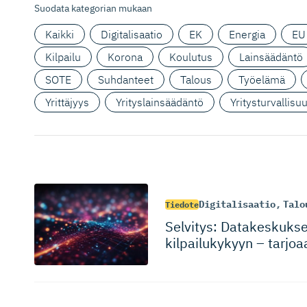
Suodata kategorian mukaan
Kaikki
Digitalisaatio
EK
Energia
EU
Kilpailu
Korona
Koulutus
Lainsäädäntö
SOTE
Suhdanteet
Talous
Työelämä
Yrittäjyys
Yrityslainsäädäntö
Yritysturvallisu
Digitalisaatio
,
Talo
Tiedote
Selvitys: Datakeskukse
kilpailukykyyn – tarjoa