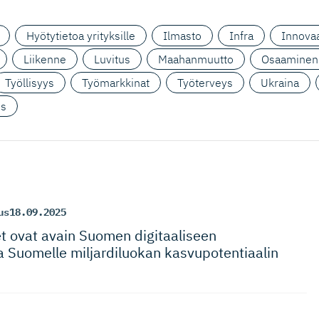
Hyötytietoa yrityksille
Ilmasto
Infra
Innovaa
Liikenne
Luvitus
Maahanmuutto
Osaaminen
Työllisyys
Työmarkkinat
Työterveys
Ukraina
us
us
18.09.2025
t ovat avain Suomen digitaaliseen
a Suomelle miljardiluokan kasvupoten­tiaalin