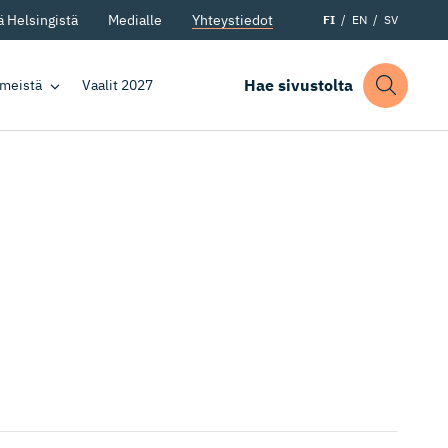
 Helsingistä
Medialle
Yhteystiedot
FI
EN
SV
Hae sivustolta
 meistä
Vaalit 2027