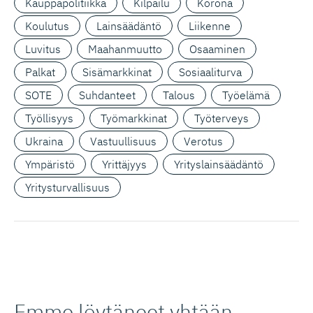
Kauppapolitiikka
Kilpailu
Korona
Koulutus
Lainsäädäntö
Liikenne
Luvitus
Maahanmuutto
Osaaminen
Palkat
Sisämarkkinat
Sosiaaliturva
SOTE
Suhdanteet
Talous
Työelämä
Työllisyys
Työmarkkinat
Työterveys
Ukraina
Vastuullisuus
Verotus
Ympäristö
Yrittäjyys
Yrityslainsäädäntö
Yritysturvallisuus
Emme löytäneet yhtään