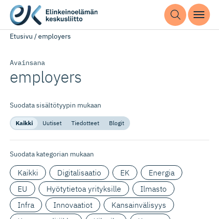
Etusivu
/
employers
Avainsana
employers
Suodata sisältötyypin mukaan
Kaikki
Uutiset
Tiedotteet
Blogit
Suodata kategorian mukaan
Kaikki
Digitalisaatio
EK
Energia
EU
Hyötytietoa yrityksille
Ilmasto
Infra
Innovaatiot
Kansainvälisyys