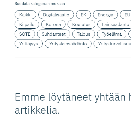
Suodata kategorian mukaan
Kaikki
Digitalisaatio
EK
Energia
EU
Kilpailu
Korona
Koulutus
Lainsäädäntö
SOTE
Suhdanteet
Talous
Työelämä
Yrittäjyys
Yrityslainsäädäntö
Yritysturvallisu
Emme löytäneet yhtään 
artikkelia.