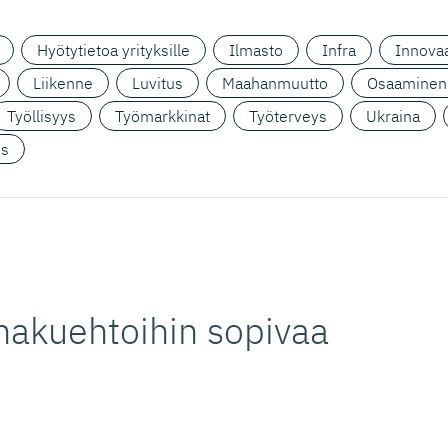
Hyötytietoa yrityksille
Ilmasto
Infra
Innovaa
Liikenne
Luvitus
Maahanmuutto
Osaaminen
Työllisyys
Työmarkkinat
Työterveys
Ukraina
us
hakuehtoihin sopivaa