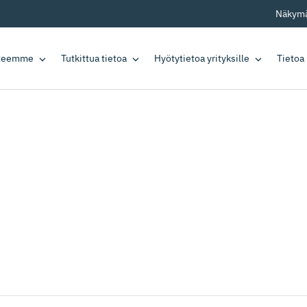
Näkymä
tteemme
Tutkittua tietoa
Hyötytietoa yrityksille
Tietoa