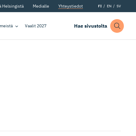
 Helsingistä
Medialle
Yhteystiedot
FI
EN
SV
Hae sivustolta
 meistä
Vaalit 2027