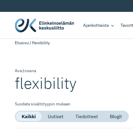
Ajankohtaista
Tavoi
Etusivu
/
flexibility
Avainsana
flexibility
Suodata sisältötyypin mukaan
Kaikki
Uutiset
Tiedotteet
Blogit