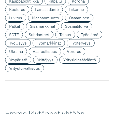
Kauppapolitiikka
Kilpailu
Korona
Koulutus
Lainsäädäntö
Liikenne
Luvitus
Maahanmuutto
Osaaminen
Palkat
Sisämarkkinat
Sosiaaliturva
SOTE
Suhdanteet
Talous
Työelämä
Työllisyys
Työmarkkinat
Työterveys
Ukraina
Vastuullisuus
Verotus
Ympäristö
Yrittäjyys
Yrityslainsäädäntö
Yritysturvallisuus
Emme löytäneet yhtään