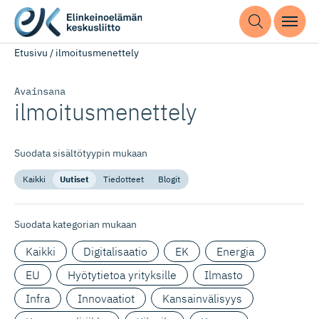
Etusivu
/
ilmoitusmenettely
Avainsana
ilmoitusme­nettely
Suodata sisältötyypin mukaan
Kaikki
Uutiset
Tiedotteet
Blogit
Suodata kategorian mukaan
Kaikki
Digitalisaatio
EK
Energia
EU
Hyötytietoa yrityksille
Ilmasto
Infra
Innovaatiot
Kansainvälisyys