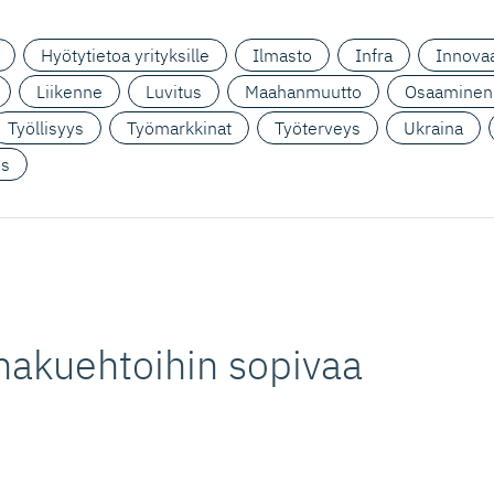
Hyötytietoa yrityksille
Ilmasto
Infra
Innovaa
Liikenne
Luvitus
Maahanmuutto
Osaaminen
Työllisyys
Työmarkkinat
Työterveys
Ukraina
us
hakuehtoihin sopivaa