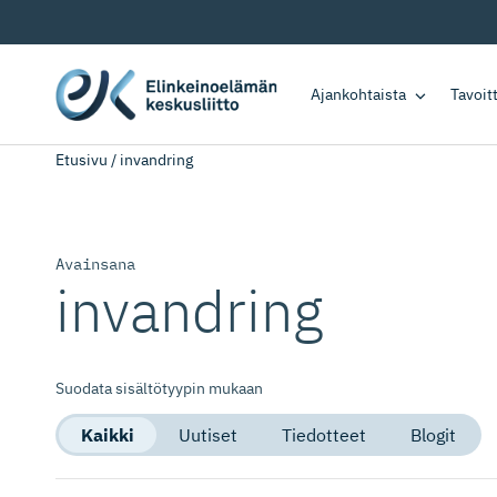
Ajankohtaista
Tavoi
Etusivu
/
invandring
Avainsana
invandring
Suodata sisältötyypin mukaan
Kaikki
Uutiset
Tiedotteet
Blogit