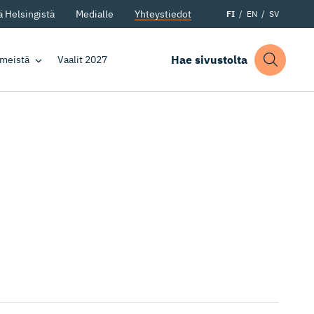
 Helsingistä
Medialle
Yhteystiedot
FI
EN
SV
Hae sivustolta
 meistä
Vaalit 2027