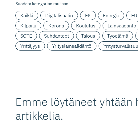
Suodata kategorian mukaan
Kaikki
Digitalisaatio
EK
Energia
EU
Kilpailu
Korona
Koulutus
Lainsäädäntö
SOTE
Suhdanteet
Talous
Työelämä
Yrittäjyys
Yrityslainsäädäntö
Yritysturvallisu
Emme löytäneet yhtään 
artikkelia.