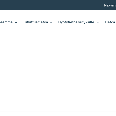
Näkymä
tteemme
Tutkittua tietoa
Hyötytietoa yrityksille
Tietoa