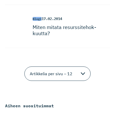
17.02.2014
Blogi
Miten mitata resurssite­hok­
kuutta?
Aiheen suosituimmat