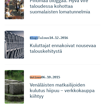
Pinomaa bloggaa: Hyvä vire
taloudessa kohottaa
suomalaisten lomatunnelmia
Talous
14.12.2016
Blogi
Kuluttajat ennakoivat nousevaa
talouskehitystä
06.10.2015
Uutinen
Venäläisten matkailijoiden
kulutus hiipuu – verkkokauppa
kiihtyy