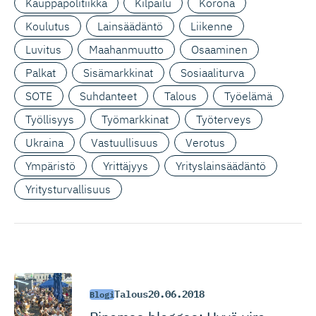
Kauppapolitiikka
Kilpailu
Korona
Koulutus
Lainsäädäntö
Liikenne
Luvitus
Maahanmuutto
Osaaminen
Palkat
Sisämarkkinat
Sosiaaliturva
SOTE
Suhdanteet
Talous
Työelämä
Työllisyys
Työmarkkinat
Työterveys
Ukraina
Vastuullisuus
Verotus
Ympäristö
Yrittäjyys
Yrityslainsäädäntö
Yritysturvallisuus
Talous
20.06.2018
Blogi