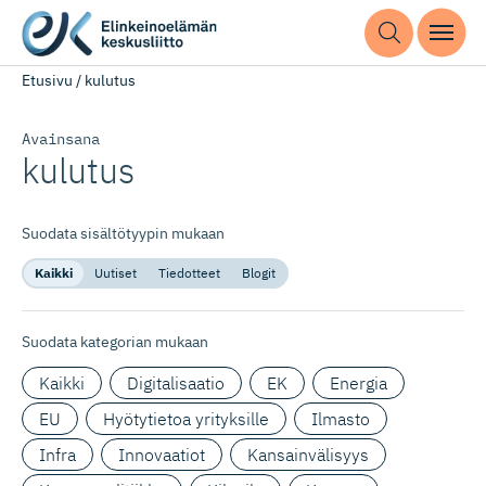
Etusivu
/
kulutus
Avainsana
kulutus
Suodata sisältötyypin mukaan
Kaikki
Uutiset
Tiedotteet
Blogit
Suodata kategorian mukaan
Kaikki
Digitalisaatio
EK
Energia
EU
Hyötytietoa yrityksille
Ilmasto
Infra
Innovaatiot
Kansainvälisyys