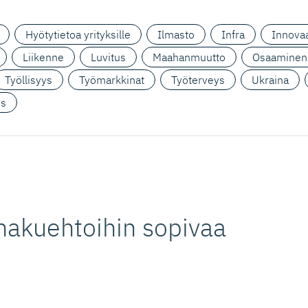
Hyötytietoa yrityksille
Ilmasto
Infra
Innovaa
Liikenne
Luvitus
Maahanmuutto
Osaaminen
Työllisyys
Työmarkkinat
Työterveys
Ukraina
us
hakuehtoihin sopivaa