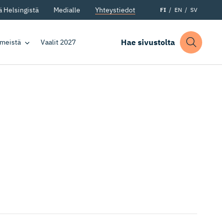
 Helsingistä
Medialle
Yhteystiedot
FI
EN
SV
Hae sivustolta
 meistä
Vaalit 2027