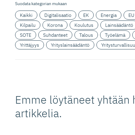
Suodata kategorian mukaan
Kaikki
Digitalisaatio
EK
Energia
EU
Kilpailu
Korona
Koulutus
Lainsäädäntö
SOTE
Suhdanteet
Talous
Työelämä
Yrittäjyys
Yrityslainsäädäntö
Yritysturvallisu
Emme löytäneet yhtään 
artikkelia.