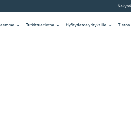
Näkymä
tteemme
Tutkittua tietoa
Hyötytietoa yrityksille
Tietoa