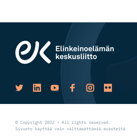
© Copyright 2022 • All rights reserved.
Sivusto käyttää vain välttämättömiä evästeitä