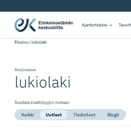
Ajankohtaista
Tavoi
Etusivu
/
lukiolaki
Avainsana
lukiolaki
Suodata sisältötyypin mukaan
Kaikki
Uutiset
Tiedotteet
Blogit