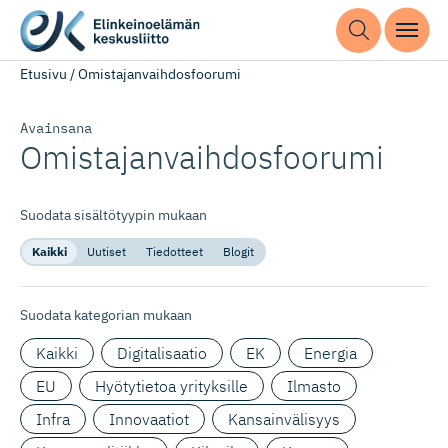
Etusivu
/
Omistajanvaihdosfoorumi
Avainsana
Omistajan­vaih­dos­foorumi
Suodata sisältötyypin mukaan
Kaikki
Uutiset
Tiedotteet
Blogit
Suodata kategorian mukaan
Kaikki
Digitalisaatio
EK
Energia
EU
Hyötytietoa yrityksille
Ilmasto
Infra
Innovaatiot
Kansainvälisyys