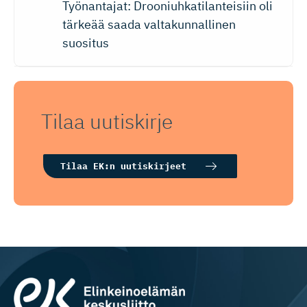
Työnantajat: Drooniuhkatilanteisiin oli
tärkeää saada valtakunnallinen
suositus
Tilaa uutiskirje
Tilaa EK:n uutiskirjeet