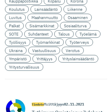
Kauppapolitiikka
Kilpailu
Korona
Koulutus
Lainsäädäntö
Liikenne
Luvitus
Maahanmuutto
Osaaminen
Palkat
Sisämarkkinat
Sosiaaliturva
SOTE
Suhdanteet
Talous
Työelämä
Työllisyys
Työmarkkinat
Työterveys
Ukraina
Vastuullisuus
Verotus
Ympäristö
Yrittäjyys
Yrityslainsäädäntö
Yritysturvallisuus
Yrittäjyys
02.11.2021
Tiedote