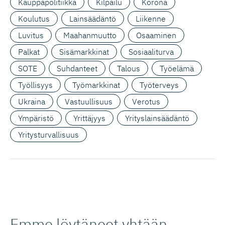
Kauppapolitiikka
Kilpailu
Korona
Koulutus
Lainsäädäntö
Liikenne
Luvitus
Maahanmuutto
Osaaminen
Palkat
Sisämarkkinat
Sosiaaliturva
SOTE
Suhdanteet
Talous
Työelämä
Työllisyys
Työmarkkinat
Työterveys
Ukraina
Vastuullisuus
Verotus
Ympäristö
Yrittäjyys
Yrityslainsäädäntö
Yritysturvallisuus
Emme löytäneet yhtään