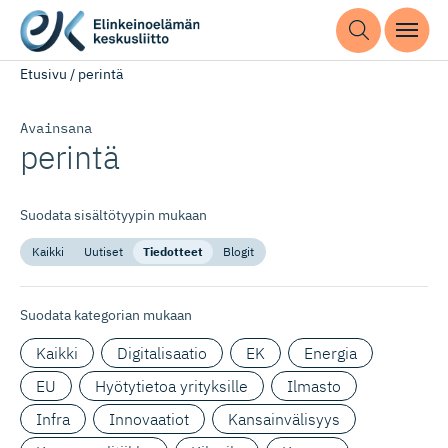
Etusivu
/
perintä
Avainsana
perintä
Suodata sisältötyypin mukaan
Kaikki
Uutiset
Tiedotteet
Blogit
Suodata kategorian mukaan
Kaikki
Digitalisaatio
EK
Energia
EU
Hyötytietoa yrityksille
Ilmasto
Infra
Innovaatiot
Kansainvälisyys