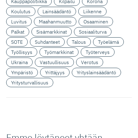
Kauppapolitiikka
Kilpailu
Korona
Koulutus
Lainsäädäntö
Liikenne
Luvitus
Maahanmuutto
Osaaminen
Palkat
Sisämarkkinat
Sosiaaliturva
SOTE
Suhdanteet
Talous
Työelämä
Työllisyys
Työmarkkinat
Työterveys
Ukraina
Vastuullisuus
Verotus
Ympäristö
Yrittäjyys
Yrityslainsäädäntö
Yritysturvallisuus
Emme löytäneet yhtään