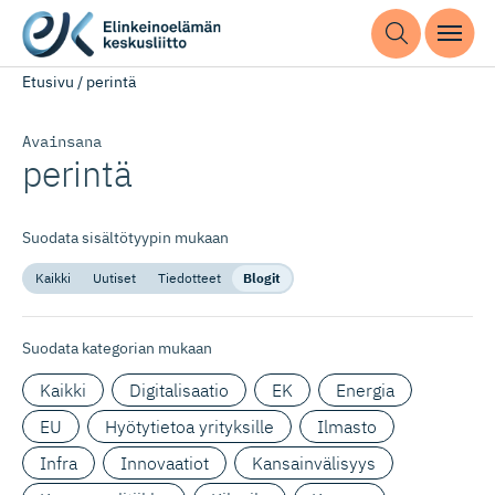
Etusivu
/
perintä
Avainsana
perintä
Suodata sisältötyypin mukaan
Kaikki
Uutiset
Tiedotteet
Blogit
Suodata kategorian mukaan
Kaikki
Digitalisaatio
EK
Energia
EU
Hyötytietoa yrityksille
Ilmasto
Infra
Innovaatiot
Kansainvälisyys