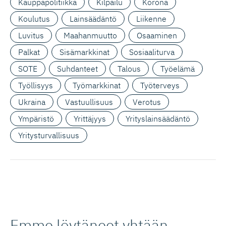
Kauppapolitiikka
Kilpailu
Korona
Koulutus
Lainsäädäntö
Liikenne
Luvitus
Maahanmuutto
Osaaminen
Palkat
Sisämarkkinat
Sosiaaliturva
SOTE
Suhdanteet
Talous
Työelämä
Työllisyys
Työmarkkinat
Työterveys
Ukraina
Vastuullisuus
Verotus
Ympäristö
Yrittäjyys
Yrityslainsäädäntö
Yritysturvallisuus
Emme löytäneet yhtään