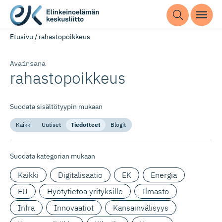
Etusivu
/
rahastopoikkeus
Avainsana
rahastopoikkeus
Suodata sisältötyypin mukaan
Kaikki
Uutiset
Tiedotteet
Blogit
Suodata kategorian mukaan
Kaikki
Digitalisaatio
EK
Energia
EU
Hyötytietoa yrityksille
Ilmasto
Infra
Innovaatiot
Kansainvälisyys