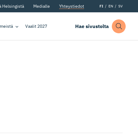
 Helsingistä
Medialle
Yhteystiedot
FI
EN
SV
Hae sivustolta
 meistä
Vaalit 2027