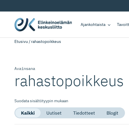
Ajankohtaista
Tavoi
Etusivu
/
rahastopoikkeus
Avainsana
rahastopoikkeus
Suodata sisältötyypin mukaan
Kaikki
Uutiset
Tiedotteet
Blogit