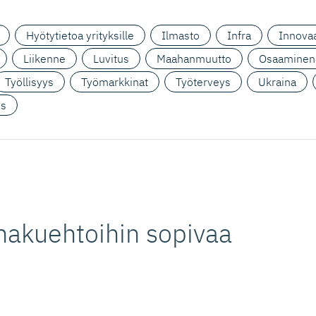
Hyötytietoa yrityksille
Ilmasto
Infra
Innovaa
Liikenne
Luvitus
Maahanmuutto
Osaaminen
Työllisyys
Työmarkkinat
Työterveys
Ukraina
us
hakuehtoihin sopivaa