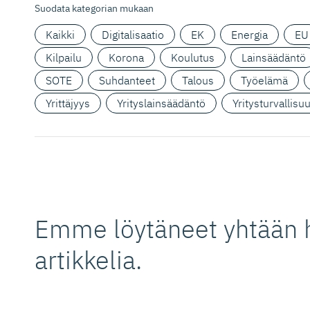
Suodata kategorian mukaan
Kaikki
Digitalisaatio
EK
Energia
EU
Kilpailu
Korona
Koulutus
Lainsäädäntö
SOTE
Suhdanteet
Talous
Työelämä
Yrittäjyys
Yrityslainsäädäntö
Yritysturvallisu
Emme löytäneet yhtään 
artikkelia.