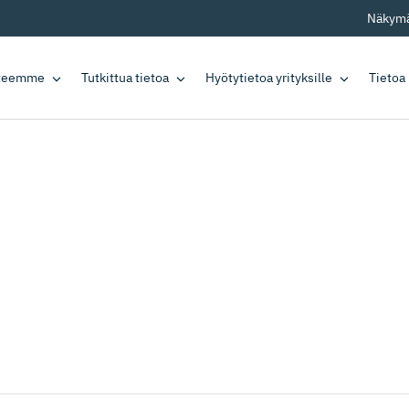
Näkymä
tteemme
Tutkittua tietoa
Hyötytietoa yrityksille
Tietoa