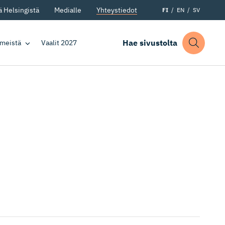
 Helsingistä
Medialle
Yhteystiedot
FI
EN
SV
Hae sivustolta
 meistä
Vaalit 2027