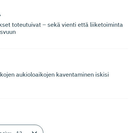
6
t toteutuivat – sekä vienti että liiketoiminta
asvuun
ikkojen aukioloaikojen kaventaminen iskisi