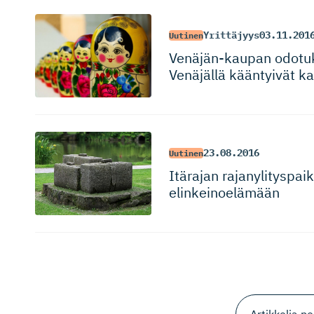
Yrittäjyys
03.11.201
Uutinen
Venäjän-kaupan odotukse
Venäjällä kääntyivät k
23.08.2016
Uutinen
Itärajan rajanylitys­pa
elinkeinoelämään