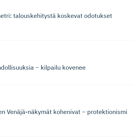
tri: talouskehitystä koskevat odotukset
ollisuuksia – kilpailu kovenee
ten Venäjä-näkymät kohenivat – protektionismi