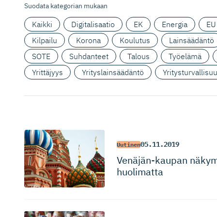
Suodata kategorian mukaan
Kaikki
Digitalisaatio
EK
Energia
EU
Kilpailu
Korona
Koulutus
Lainsäädäntö
SOTE
Suhdanteet
Talous
Työelämä
Yrittäjyys
Yrityslainsäädäntö
Yritysturvallisu
05.11.2019
Uutinen
Venäjän-kaupan näkymä
huolimatta