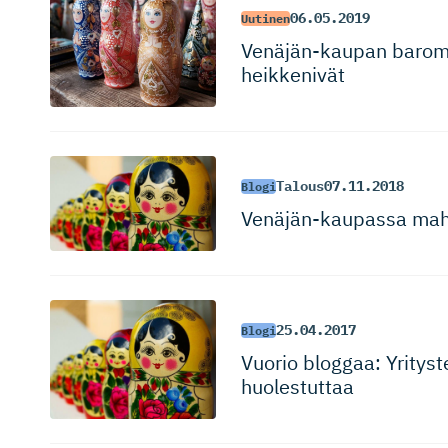
06.05.2019
Uutinen
Venäjän-kaupan barome
heikkenivät
Talous
07.11.2018
Blogi
Venäjän-kaupassa mahd
25.04.2017
Blogi
Vuorio bloggaa: Yritys
huolestuttaa