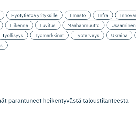
Hyötytietoa yrityksille
Ilmasto
Infra
Innovaa
Liikenne
Luvitus
Maahanmuutto
Osaaminen
Työllisyys
Työmarkkinat
Työterveys
Ukraina
us
t parantuneet heikentyvästä taloustilan­teesta