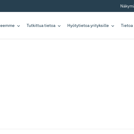
Näkymä
tteemme
Tutkittua tietoa
Hyötytietoa yrityksille
Tietoa