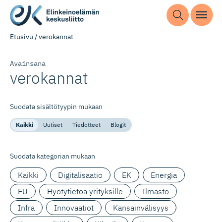
Etusivu
/
verokannat
Avainsana
verokannat
Suodata sisältötyypin mukaan
Kaikki
Uutiset
Tiedotteet
Blogit
Suodata kategorian mukaan
Kaikki
Digitalisaatio
EK
Energia
EU
Hyötytietoa yrityksille
Ilmasto
Infra
Innovaatiot
Kansainvälisyys