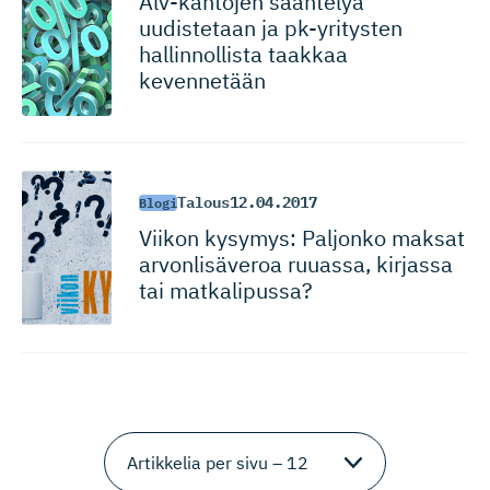
Alv-kantojen sääntelyä
uudistetaan ja pk-yritysten
hallinnollista taakkaa
kevennetään
Talous
12.04.2017
Blogi
Viikon kysymys: Paljonko maksat
arvonlisäveroa ruuassa, kirjassa
tai matkalipussa?