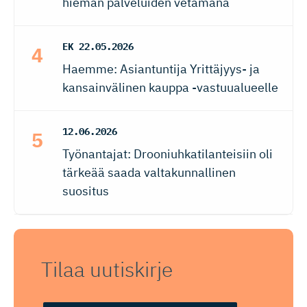
hieman palveluiden vetämänä
EK
22.05.2026
Haemme: Asiantuntija Yrittäjyys- ja
kansainvälinen kauppa -vastuualueelle
12.06.2026
Työnantajat: Drooniuhkatilanteisiin oli
tärkeää saada valtakunnallinen
suositus
Tilaa uutiskirje