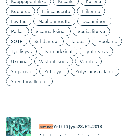
Kauppapolitiikka
Kilpailu
Korona
Koulutus
Lainsäädäntö
Liikenne
Luvitus
Maahanmuutto
Osaaminen
Palkat
Sisämarkkinat
Sosiaaliturva
SOTE
Suhdanteet
Talous
Työelämä
Työllisyys
Työmarkkinat
Työterveys
Ukraina
Vastuullisuus
Verotus
Ympäristö
Yrittäjyys
Yrityslainsäädäntö
Yritysturvallisuus
Yrittäjyys
23.01.2018
Uutinen