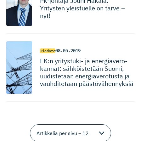
Pk-johtaja Jouni Hakala:
Yritysten yleistuelle on tarve –
nyt!
08.05.2019
Tiedote
EK:n yritystuki- ja energiave­ro­
kannat: sähköistetään Suomi,
uudistetaan energiave­rotusta ja
vauhditetaan päästövähennyksiä