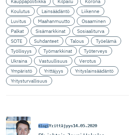
Kauppapolitiikka
Kilpailu
Korona
Koulutus
Lainsäädäntö
Liikenne
Luvitus
Maahanmuutto
Osaaminen
Palkat
Sisämarkkinat
Sosiaaliturva
SOTE
Suhdanteet
Talous
Työelämä
Työllisyys
Työmarkkinat
Työterveys
Ukraina
Vastuullisuus
Verotus
Ympäristö
Yrittäjyys
Yrityslainsäädäntö
Yritysturvallisuus
Yrittäjyys
14.05.2020
Blogi