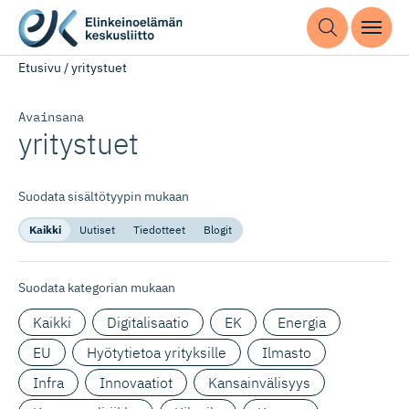
Etusivu
/
yritystuet
Avainsana
yritystuet
Suodata sisältötyypin mukaan
Kaikki
Uutiset
Tiedotteet
Blogit
Suodata kategorian mukaan
Kaikki
Digitalisaatio
EK
Energia
EU
Hyötytietoa yrityksille
Ilmasto
Infra
Innovaatiot
Kansainvälisyys