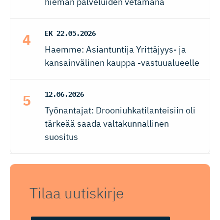
hieman palveluiden vetämänä
EK
22.05.2026
Haemme: Asiantuntija Yrittäjyys- ja
kansainvälinen kauppa -vastuualueelle
12.06.2026
Työnantajat: Drooniuhkatilanteisiin oli
tärkeää saada valtakunnallinen
suositus
Tilaa uutiskirje