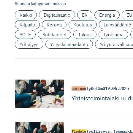
Suodata kategorian mukaan
Kaikki
Digitalisaatio
EK
Energia
EU
Kilpailu
Korona
Koulutus
Lainsäädäntö
SOTE
Suhdanteet
Talous
Työelämä
Yrittäjyys
Yrityslainsäädäntö
Yritysturvallisu
Työelämä
19.06.2025
Uutinen
Yhteistoi­min­talaki uu
Työllisyys
,
Työmarkk
Tiedote