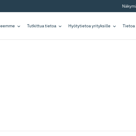
Näkymä
tteemme
Tutkittua tietoa
Hyötytietoa yrityksille
Tietoa