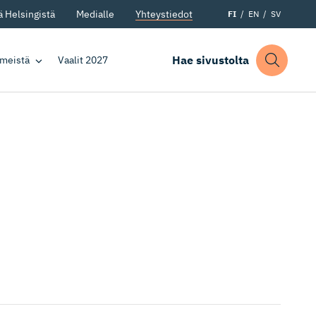
 Helsingistä
Medialle
Yhteystiedot
FI
EN
SV
Hae sivustolta
 meistä
Vaalit 2027