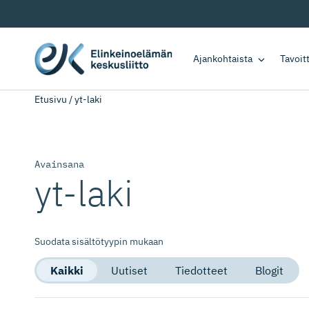
Ajankohtaista
Tavoi
Etusivu
/
yt-laki
Avainsana
yt-laki
Suodata sisältötyypin mukaan
Kaikki
Uutiset
Tiedotteet
Blogit