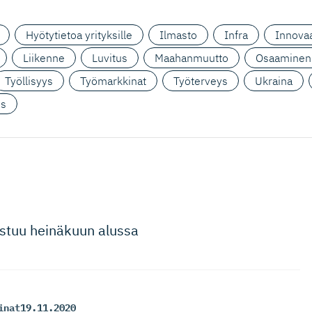
Hyötytietoa yrityksille
Ilmasto
Infra
Innovaa
Liikenne
Luvitus
Maahanmuutto
Osaaminen
Työllisyys
Työmarkkinat
Työterveys
Ukraina
us
distuu heinäkuun alussa
inat
19.11.2020