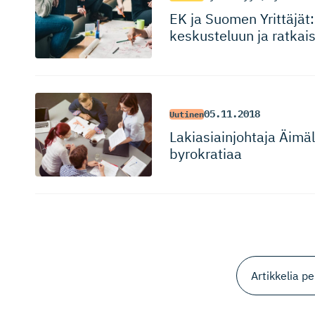
EK ja Suomen Yrittäjät:
keskusteluun ja ratkai
05.11.2018
Uutinen
Lakiasiain­johtaja Äimälä
byrokratiaa