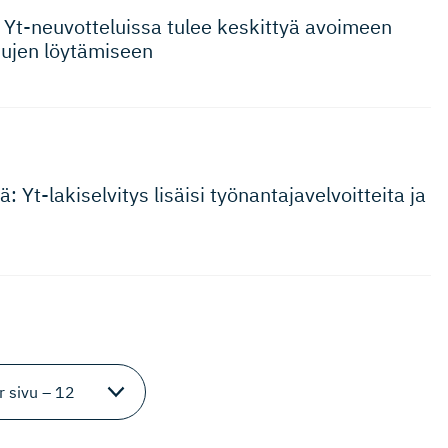
 Yt-neuvot­te­luissa tulee keskittyä avoimeen
sujen löytämiseen
: Yt-lakiselvitys lisäisi työnantaja­vel­voitteita ja