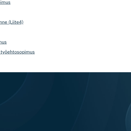
pimus
ne (Liite4)
mus
a työehtosopimus