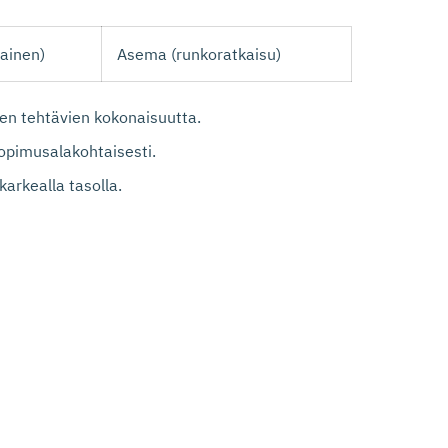
ainen)
Asema (runkoratkaisu)
n tehtävien kokonaisuutta.
opimusalakohtaisesti.
arkealla tasolla.