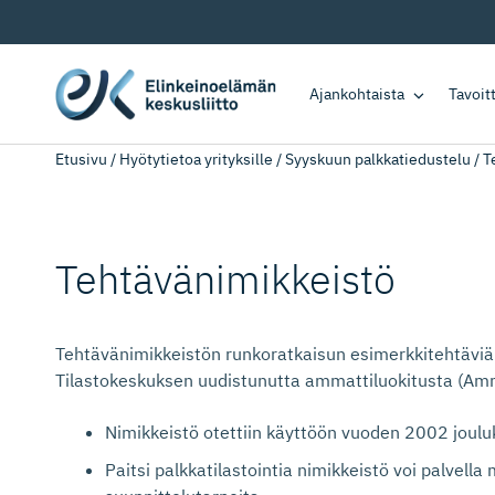
Ajankohtaista
Tavoi
Etusivu
/
Hyötytietoa yrityksille
/
Syyskuun palkkatiedustelu
/
T
Tehtäväni­mikkeistö
Tehtävänimikkeistön runkoratkaisun esimerkkitehtäviä
Tilastokeskuksen uudistunutta ammattiluokitusta (Amm
Nimikkeistö otettiin käyttöön vuoden 2002 joulu
Paitsi palkkatilastointia nimikkeistö voi palvell