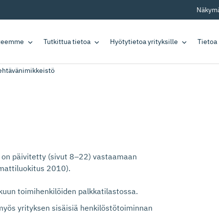
Näkymä
tteemme
Tutkittua tietoa
Hyötytietoa yrityksille
Tietoa
ehtävänimikkeistö
 on päivitetty (sivut 8–22) vastaamaan
attiluokitus 2010).
kuun toimihenkilöiden palkkatilastossa.
a myös yrityksen sisäisiä henkilöstötoiminnan