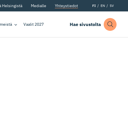
 Helsingistä
Medialle
Yhteystiedot
FI
EN
SV
Hae sivustolta
 meistä
Vaalit 2027