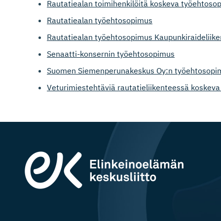
Rautatiealan toimihenkilöitä koskeva työehtoso
Rautatiealan työehtosopimus
Rautatiealan työehtosopimus Kaupunkiraideliiken
Senaatti-konsernin työehtosopimus
Suomen Siemenperunakeskus Oy:n työehtosopi
Veturimiestehtäviä rautatieliikenteessä koskev