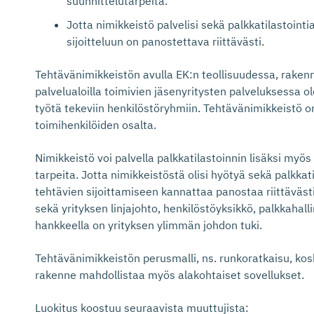
suunnittelutarpeita.
Jotta nimikkeistö palvelisi sekä palkkatilastointi
sijoitteluun on panostettava riittävästi.
Tehtävänimikkeistön avulla EK:n teollisuudessa, rakennu
palvelualoilla toimivien jäsenyritysten palveluksessa 
työtä tekeviin henkilöstöryhmiin. Tehtävänimikkeistö on
toimihenkilöiden osalta.
Nimikkeistö voi palvella palkkatilastoinnin lisäksi myös
tarpeita. Jotta nimikkeistöstä olisi hyötyä sekä palkkati
tehtävien sijoittamiseen kannattaa panostaa riittäväst
sekä yrityksen linjajohto, henkilöstöyksikkö, palkkahall
hankkeella on yrityksen ylimmän johdon tuki.
Tehtävänimikkeistön perusmalli, ns. runkoratkaisu, kos
rakenne mahdollistaa myös alakohtaiset sovellukset.
Luokitus koostuu seuraavista muuttujista: