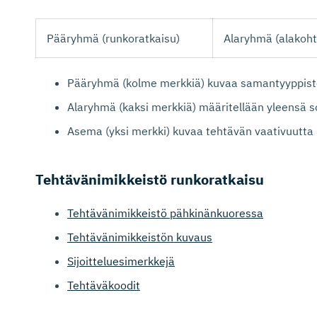
Pääryhmä (runkoratkaisu)
Alaryhmä (alakoht
Pääryhmä (kolme merkkiä) kuvaa samantyyppiste
Alaryhmä (kaksi merkkiä) määritellään yleensä s
Asema (yksi merkki) kuvaa tehtävän vaativuutta k
Tehtäväni­mik­keistö runkoratkaisu
Tehtävänimikkeistö pähkinänkuoressa
Tehtävänimikkeistön kuvaus
Sijoitteluesimerkkejä
Tehtäväkoodit