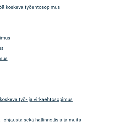
stöä koskeva työehtosopimus
pimus
us
imus
ä koskeva työ- ja virkaehtosopimus
 -ohjausta sekä hallinnollisia ja muita