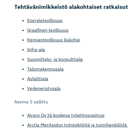
Tehtäväni­mik­keistö alakohtaiset ratkaisut
Energiateollisuus
Graafinen teollisuus
Kemianteollisuus lisäohje
Infra-ala
Suunnittelu- ja konsulttiala
Talonrakennusala
Asfalttiala
Vedeneristysala
Asema 5 sallittu
Airpro Oy:tä koskeva työehtosopimus
Arctia Meritaidon työntekijöitä ja toimihenkilöi