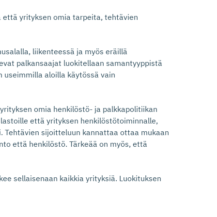
a että yrityksen omia tarpeita, tehtävien
salalla, liikenteessä ja myös eräillä
olevat palkansaajat luokitellaan samantyyppistä
 useimmilla aloilla käytössä vain
 yrityksen omia henkilöstö- ja palkkapolitiikan
lastoille että yrityksen henkilöstötoiminnalle,
i. Tehtävien sijoitteluun kannattaa ottaa mukaan
into että henkilöstö. Tärkeää on myös, että
kee sellaisenaan kaikkia yrityksiä. Luokituksen