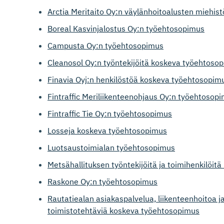
Arctia Meritaito Oy:n väylänhoitoalusten miehi
Boreal Kasvinjalostus Oy:n työehtosopimus
Campusta Oy:n työehtosopimus
Cleanosol Oy:n työntekijöitä koskeva työehtoso
Finavia Oyj:n henkilöstöä koskeva työehtosopim
Fintraffic Meriliikenteenohjaus Oy:n työehtosop
Fintraffic Tie Oy:n työehtosopimus
Losseja koskeva työehtosopimus
Luotsaustoimialan työehtosopimus
Metsähallituksen työntekijöitä ja toimihenkilöit
Raskone Oy:n työehtosopimus
Rautatiealan asiakaspalvelua, liikenteenhoitoa ja
toimistotehtäviä koskeva työehtosopimus