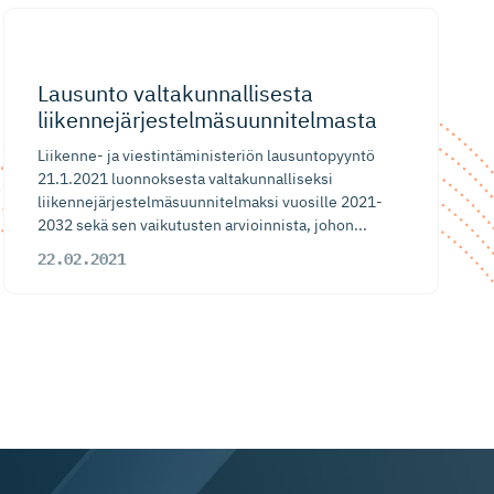
Lausunto valtakunnal­lisesta
liikennejär­jes­tel­mä­suun­ni­telmasta
Liikenne- ja viestintäministeriön lausuntopyyntö
21.1.2021 luonnoksesta valtakunnalliseksi
liikennejärjestelmäsuunnitelmaksi vuosille 2021-
2032 sekä sen vaikutusten arvioinnista, johon...
22.02.2021