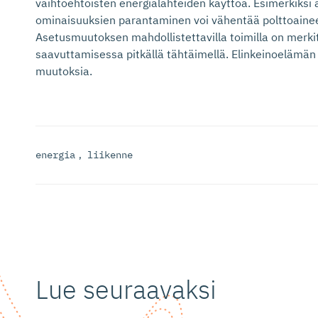
vaihtoehtoisten energialähteiden käyttöä. Esimerkiks
ominaisuuksien parantaminen voi vähentää polttoaine
Asetusmuutoksen mahdollistettavilla toimilla on merkit
saavuttamisessa pitkällä tähtäimellä. Elinkeinoelämän
muutoksia.
energia
,
liikenne
Lue seuraavaksi