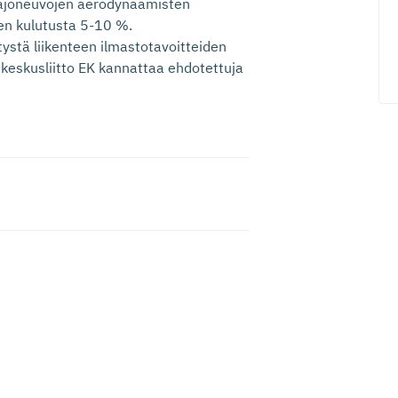
i ajoneuvojen aerodynaamisten
en kulutusta 5-10 %.
ystä liikenteen ilmastotavoitteiden
 keskusliitto EK kannattaa ehdotettuja