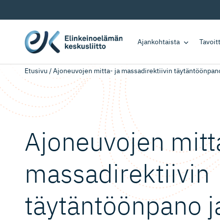
Ajankohtaista
Tavoi
Etusivu
/
Ajoneuvojen mitta- ja massadirektiivin täytäntöönpa
Ajoneuvojen mitta
massadirek­tiivin
täytäntöönpano j