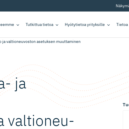
Näkymä
tteemme
Tutkittua tietoa
Hyötytietoa yrityksille
Tietoa
no ja valtioneuvoston asetuksen muuttaminen
- ja
Tu
a valtioneu­