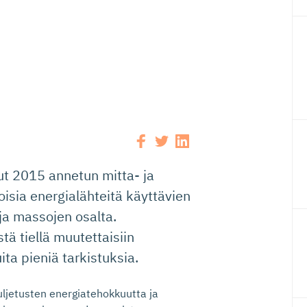
n
lut 2015 annetun mitta- ja
isia energialähteitä käyttävien
ja massojen osalta.
ä tiellä muutettaisiin
uita pieniä tarkistuksia.
uljetusten energiatehokkuutta ja