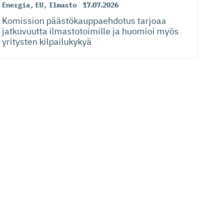
Energia
,
EU
,
Ilmasto
17.07.2026
Komission päästökaup­paehdotus tarjoaa
jatkuvuutta ilmastotoimille ja huomioi myös
yritysten kilpailukykyä