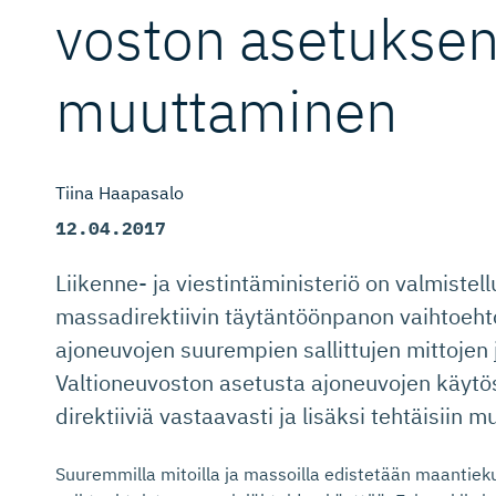
voston asetukse
muuttaminen
Tiina Haapasalo
12.04.2017
Liikenne- ja viestintäministeriö on valmistel
massadirektiivin täytäntöönpanon vaihtoehto
ajoneuvojen suurempien sallittujen mittojen 
Valtioneuvoston asetusta ajoneuvojen käytöst
direktiiviä vastaavasti ja lisäksi tehtäisiin m
Suuremmilla mitoilla ja massoilla edistetään maantiek