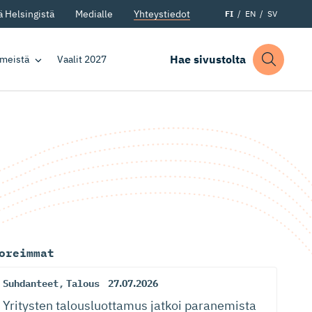
 Helsingistä
Medialle
Yhteystiedot
FI
EN
SV
Hae sivustolta
 meistä
Vaalit 2027
oreimmat
Suhdanteet
,
Talous
27.07.2026
Yritysten talousluottamus jatkoi paranemista