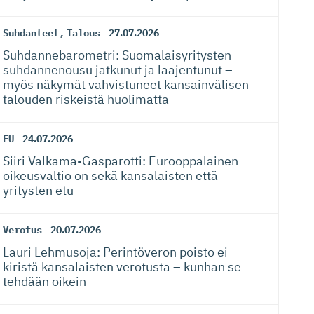
Suhdanteet
,
Talous
27.07.2026
Suhdanneba­ro­metri: Suomalaisy­ri­tysten
suhdannenousu jatkunut ja laajentunut –
myös näkymät vahvistuneet kansainvälisen
talouden riskeistä huolimatta
EU
24.07.2026
Siiri Valkama-Gas­pa­rotti: Eurooppalainen
oikeusvaltio on sekä kansalaisten että
yritysten etu
Verotus
20.07.2026
Lauri Lehmusoja: Perintöveron poisto ei
kiristä kansalaisten verotusta – kunhan se
tehdään oikein