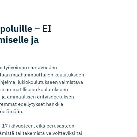
o­luille – EI
miselle ja
van työvoiman saatavuuden
 tuetaan maahanmuuttajien koulutukseen
ohjelma, lukiokoulutukseen valmistava
ien ammatilliseen koulutukseen
n ja ammatillisen erityisopetuksen
paremmat edellytykset hankkia
työelämään.
ä 17 ikävuoteen, eikä perusasteen
mistä tai tekemistä velvoittaviksi tai