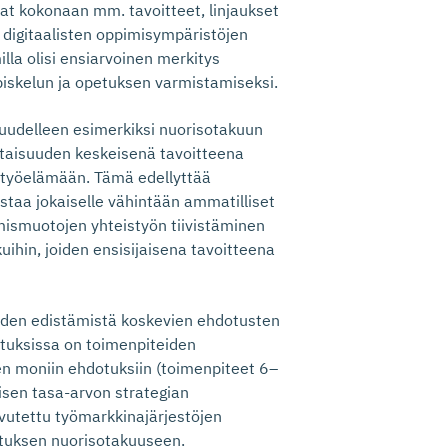
t kokonaan mm. tavoitteet, linjaukset
 digitaalisten oppimisympäristöjen
illa olisi ensiarvoinen merkitys
skelun ja opetuksen varmistamiseksi.
 uudelleen esimerkiksi nuorisotakuun
rtaisuuden keskeisenä tavoitteena
a työelämään. Tämä edellyttää
mistaa jokaiselle vähintään ammatilliset
mismuotojen yhteistyön tiivistäminen
kuihin, joiden ensisijaisena tavoitteena
yyden edistämistä koskevien ehdotusten
tuksissa on toimenpiteiden
sen moniin ehdotuksiin (toimenpiteet 6–
lisen tasa-arvon strategian
ovutettu työmarkkinajärjestöjen
ituksen nuorisotakuuseen.