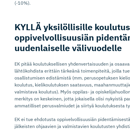
(-10%).
KYLLÄ yksilöllisille koulutusp
oppivelvol­li­suusiän pidentä
uudenlaiselle välivuodelle
EK pitää koulutuksellisen yhdenvertaisuuden ja osaa
lähtökohdista erittäin tärkeänä toimenpiteitä, joilla
osallistumisen edistämistä (mm. perusopetuksen kieli
koulutus, kielikoulutuksen saatavuus, maahanmuuttaj
valmistava koulutus). Myös oppilas- ja opiskelijahuollo
merkitys on keskeinen, jotta jokaisella olisi nykyistä 
ammatilliset perusvalmiudet ja siirtyä koulutuksesta 
EK ei tue ehdotusta oppivelvollisuusiän pidentämisest
jälkeisten ohjaavien ja valmistavien koulutusten yhdistä