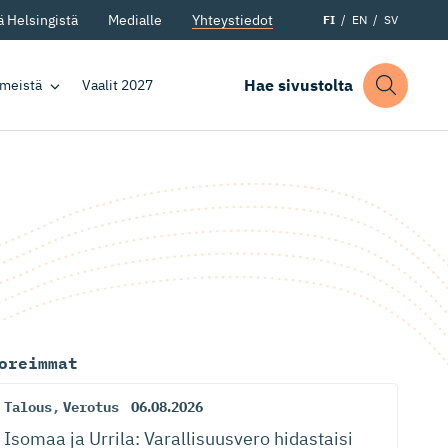
 Helsingistä
Medialle
Yhteystiedot
FI
EN
SV
Hae sivustolta
 meistä
Vaalit 2027
oreimmat
Talous
,
Verotus
06.08.2026
Isomaa ja Urrila: Varallisuusvero hidastaisi