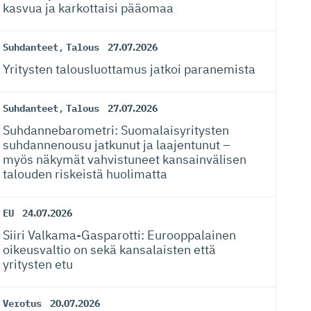
kasvua ja karkottaisi pääomaa
Suhdanteet
,
Talous
27.07.2026
Yritysten talousluottamus jatkoi paranemista
Suhdanteet
,
Talous
27.07.2026
Suhdanneba­ro­metri: Suomalaisy­ri­tysten
suhdannenousu jatkunut ja laajentunut –
myös näkymät vahvistuneet kansainvälisen
talouden riskeistä huolimatta
EU
24.07.2026
Siiri Valkama-Gas­pa­rotti: Eurooppalainen
oikeusvaltio on sekä kansalaisten että
yritysten etu
Verotus
20.07.2026