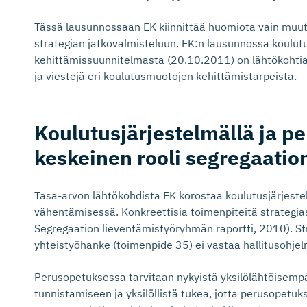
Tässä lausunnossaan EK kiinnittää huomiota vain muutam
strategian jatkovalmisteluun. EK:n lausunnossa koulut
kehittämissuunnitelmasta (20.10.2011) on lähtökohtia
ja viestejä eri koulutusmuotojen kehittämistarpeista.
Koulutusjär­jes­telmällä ja 
keskeinen rooli segregaati
Tasa-arvon lähtökohdista EK korostaa koulutusjärjeste
vähentämisessä. Konkreettisia toimenpiteitä strategiass
Segregaation lieventämistyöryhmän raportti, 2010). Str
yhteistyöhanke (toimenpide 35) ei vastaa hallitusohjel
Perusopetuksessa tarvitaan nykyistä yksilölähtöisempä
tunnistamiseen ja yksilöllistä tukea, jotta perusopetuks