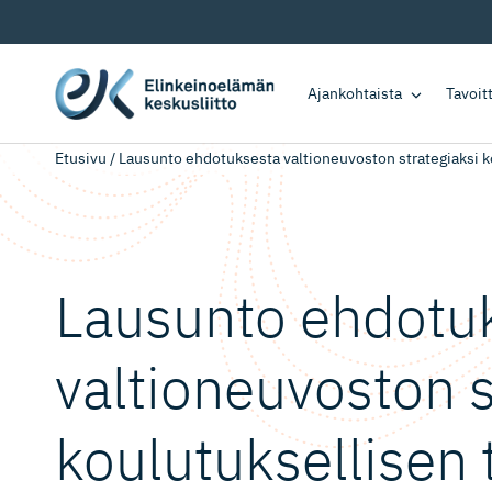
Ajankohtaista
Tavoi
Etusivu
/
Lausunto ehdotuksesta valtioneuvoston strategiaksi k
Lausunto ehdotu
valtioneu­voston 
koulutuksellisen