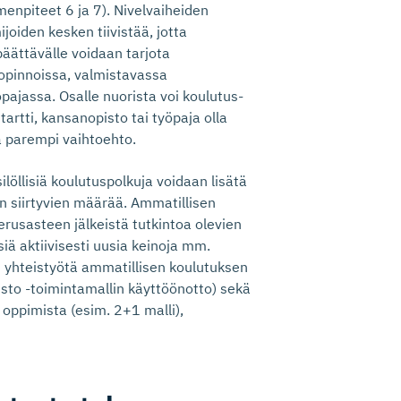
menpiteet 6 ja 7). Nivelvaiheiden
ijoiden kesken tiivistää, jotta
äättävälle voidaan tarjota
 opinnoissa, valmistavassa
ajassa. Osalle nuorista voi koulutus-
tti, kansanopisto tai työpaja olla
a parempi vaihtoehto.
löllisiä koulutuspolkuja voidaan lisätä
 siirtyvien määrää. Ammatillisen
rusasteen jälkeistä tutkintoa olevien
ä aktiivisesti uusia keinoja mm.
ti yhteistyötä ammatillisen koulutuksen
isto -toimintamallin käyttöönotto) sekä
 oppimista (esim. 2+1 malli),