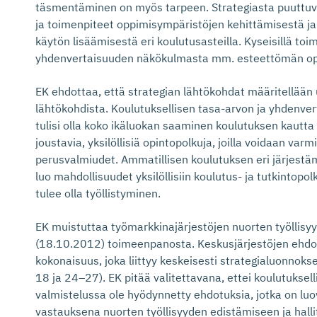
täsmentäminen on myös tarpeen. Strategiasta puuttuva
ja toimenpiteet oppimisympäristöjen kehittämisestä ja
käytön lisäämisestä eri koulutusasteilla. Kyseisillä toim
yhdenvertaisuuden näkökulmasta mm. esteettömän opi
EK ehdottaa, että strategian lähtökohdat määritellään
lähtökohdista. Koulutuksellisen tasa-arvon ja yhdenve
tulisi olla koko ikäluokan saaminen koulutuksen kautt
joustavia, yksilöllisiä opintopolkuja, joilla voidaan var
perusvalmiudet. Ammatillisen koulutuksen eri järjestä
luo mahdollisuudet yksilöllisiin koulutus- ja tutkintopol
tulee olla työllistyminen.
EK muistuttaa työmarkkinajärjestöjen nuorten työllis
(18.10.2012) toimeenpanosta. Keskusjärjestöjen ehdo
kokonaisuus, joka liittyy keskeisesti strategialuonnok
18 ja 24–27). EK pitää valitettavana, ettei koulutuksel
valmistelussa ole hyödynnetty ehdotuksia, jotka on lu
vastauksena nuorten työllisyyden edistämiseen ja hall