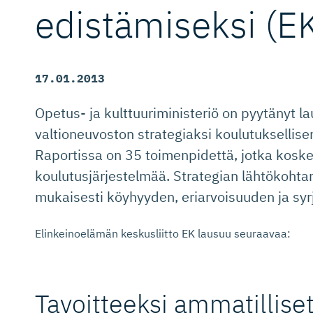
edistämiseksi (
17.01.2013
Opetus- ja kulttuuriministeriö on pyytänyt 
valtioneuvoston strategiaksi koulutuksellise
Raportissa on 35 toimenpidettä, jotka kosk
koulutusjärjestelmää. Strategian lähtökohta
mukaisesti köyhyyden, eriarvoisuuden ja sy
Elinkeinoelämän keskusliitto EK lausuu seuraavaa:
Tavoitteeksi ammatillise