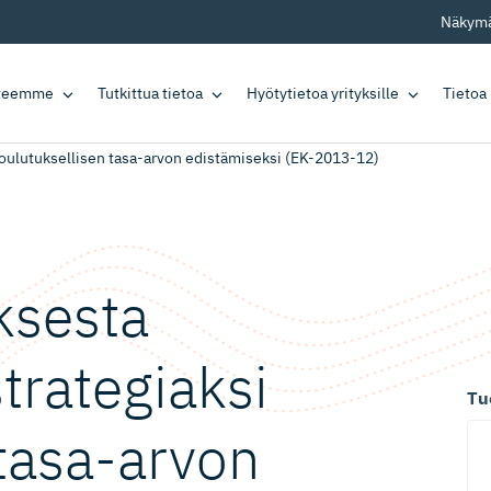
Näkymä
tteemme
Tutkittua tietoa
Hyötytietoa yrityksille
Tietoa
oulutuksellisen tasa-arvon edistämiseksi (EK-2013-12)
ksesta
strategiaksi
Tu
 tasa-arvon