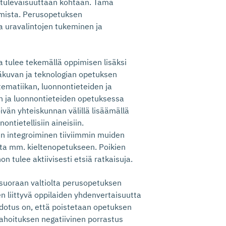
 tulevaisuuttaan kohtaan. Tämä
mista. Perusopetuksen
a uravalintojen tukeminen ja
tulee tekemällä oppimisen lisäksi
äkuvan ja teknologian opetuksen
ematiikan, luonnontieteiden ja
n ja luonnontieteiden opetuksessa
ivän yhteiskunnan välillä lisäämällä
ontietellisiin aineisiin.
n integroiminen tiiviimmin muiden
sta mm. kieltenopetukseen. Poikien
n tulee aktiivisesti etsiä ratkaisuja.
suoraan valtiolta perusopetuksen
n liittyvä oppilaiden yhdenvertaisuutta
hdotus on, että poistetaan opetuksen
ahoituksen negatiivinen porrastus