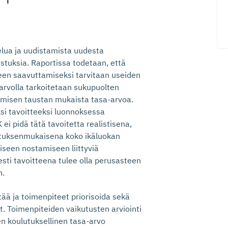
elua ja uudistamista uudesta
tuksia. Raportissa todetaan, että
teen saavuttamiseksi tarvitaan useiden
-arvolla tarkoitetaan sukupuolten
omisen taustan mukaista tasa-arvoa.
si tavoitteeksi luonnoksessa
ei pidä tätä tavoitetta realistisena,
ituksenmukaisena koko ikäluokan
seen nostamiseen liittyviä
sesti tavoitteena tulee olla perusasteen
n.
tää ja toimenpiteet priorisoida sekä
. Toimenpiteiden vaikutusten arviointi
een koulutuksellinen tasa-arvo