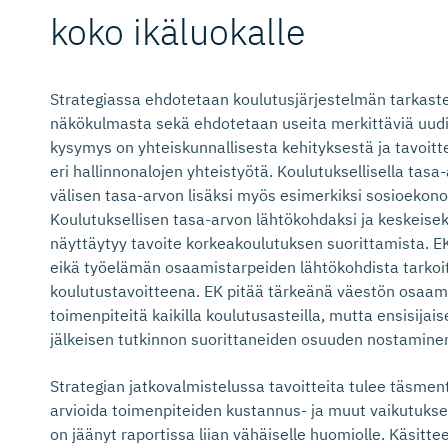
koko ikäluokalle
Strategiassa ehdotetaan koulutusjärjestelmän tarkast
näkökulmasta sekä ehdotetaan useita merkittäviä uudis
kysymys on yhteiskunnallisesta kehityksestä ja tavoit
eri hallinnonalojen yhteistyötä. Koulutuksellisella tasa
välisen tasa-arvon lisäksi myös esimerkiksi sosioekon
Koulutuksellisen tasa-arvon lähtökohdaksi ja keskeisek
näyttäytyy tavoite korkeakoulutuksen suorittamista. EK 
eikä työelämän osaamistarpeiden lähtökohdista tarko
koulutustavoitteena. EK pitää tärkeänä väestön osaami
toimenpiteitä kaikilla koulutusasteilla, mutta ensisijai
jälkeisen tutkinnon suorittaneiden osuuden nostamine
Strategian jatkovalmistelussa tavoitteita tulee täsmen
arvioida toimenpiteiden kustannus- ja muut vaikutukset
on jäänyt raportissa liian vähäiselle huomiolle. Käsitt