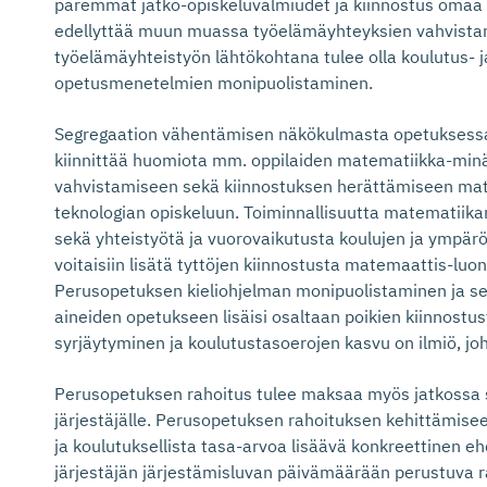
paremmat jatko-opiskeluvalmiudet ja kiinnostus omaa
edellyttää muun muassa työelämäyhteyksien vahvista
työelämäyhteistyön lähtökohtana tulee olla koulutus- j
opetusmenetelmien monipuolistaminen.
Segregaation vähentämisen näkökulmasta opetuksessa 
kiinnittää huomiota mm. oppilaiden matematiikka-min
vahvistamiseen sekä kiinnostuksen herättämiseen mat
teknologian opiskeluun. Toiminnallisuutta matematiika
sekä yhteistyötä ja vuorovaikutusta koulujen ja ympärö
voitaisiin lisätä tyttöjen kiinnostusta matemaattis-luonn
Perusopetuksen kieliohjelman monipuolistaminen ja se
aineiden opetukseen lisäisi osaltaan poikien kiinnostu
syrjäytyminen ja koulutustasoerojen kasvu on ilmiö, joho
Perusopetuksen rahoitus tulee maksaa myös jatkossa 
järjestäjälle. Perusopetuksen rahoituksen kehittämisee
ja koulutuksellista tasa-arvoa lisäävä konkreettinen e
järjestäjän järjestämisluvan päivämäärään perustuva r