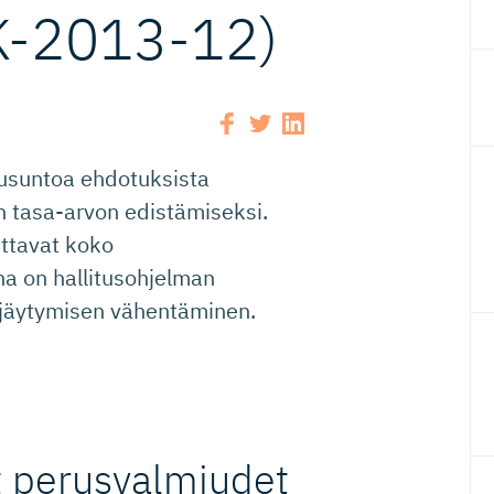
EK-2013-12)
lausuntoa ehdotuksista
n tasa-arvon edistämiseksi.
ettavat koko
na on hallitusohjelman
rjäytymisen vähentäminen.
t perusvalmiudet