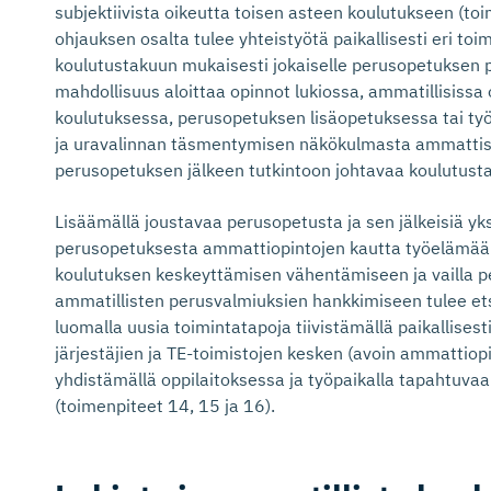
subjektiivista oikeutta toisen asteen koulutukseen (toi
ohjauksen osalta tulee yhteistyötä paikallisesti eri toim
koulutustakuun mukaisesti jokaiselle perusopetuksen p
mahdollisuus aloittaa opinnot lukiossa, ammatillisissa
koulutuksessa, perusopetuksen lisäopetuksessa tai työp
ja uravalinnan täsmentymisen näkökulmasta ammattistar
perusopetuksen jälkeen tutkintoon johtavaa koulutust
Lisäämällä joustavaa perusopetusta ja sen jälkeisiä yksi
perusopetuksesta ammattiopintojen kautta työelämään
koulutuksen keskeyttämisen vähentämiseen ja vailla pe
ammatillisten perusvalmiuksien hankkimiseen tulee etsi
luomalla uusia toimintatapoja tiivistämällä paikallises
järjestäjien ja TE-toimistojen kesken (avoin ammattiop
yhdistämällä oppilaitoksessa ja työpaikalla tapahtuvaa
(toimenpiteet 14, 15 ja 16).