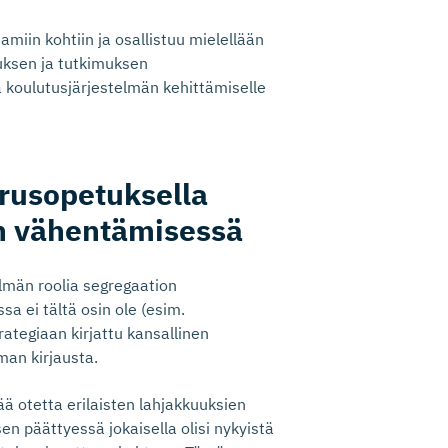
iin kohtiin ja osallistuu mielellään
uksen ja tutkimuksen
 koulutusjärjestelmän kehittämiselle
perusopetuksella
on vähentämisessä
lmän roolia segregaation
a ei tältä osin ole (esim.
ategiaan kirjattu kansallinen
man kirjausta.
ä otetta erilaisten lahjakkuuksien
en päättyessä jokaisella olisi nykyistä