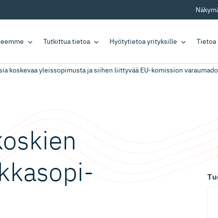
Näkymä
tteemme
Tutkittua tietoa
Hyötytietoa yrityksille
Tietoa
ia koskevaa yleissopimusta ja siihen liittyvää EU-komission varauma
koskien
ka­so­pi­
Tu