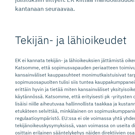
kantanaan seuraavaa.
Tekijän- ja lähioikeudet
EK ei kannata tekijän- ja lähioikeuksien jättämistä oi
Katsomme, että sopimusvapauden periaatteen toimivuu
kansainväliset kauppasuhteet monimutkaistuisivat tar
sopimusosapuolten tulisi siis tuntea kauppakumppanei
erittäin hyvin ja tietää miten kansainväliset yksityisoi
käytännössä. Katsomme, että erityisesti pk -yritysten 
lisäisi niille aiheutuvaa hallinnollista taakkaa ja kustann
etukäteen selvittää, minkälainen on sopimuskumppanin 
regulaatioympäristö. EU:ssa ei ole voimassa yhtä yhd
tekijänoikeuskysymyksissä, vaan voimassa on useita dire
osittain erilainen sääntelykehys näiden direktiivien osa