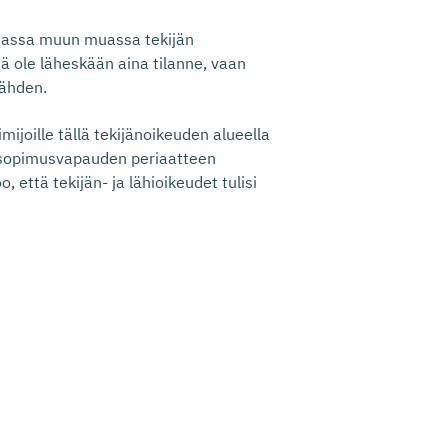
rjassa muun muassa tekijän
 ole läheskään aina tilanne, vaan
nähden.
ijoille tällä tekijänoikeuden alueella
sopimusvapauden periaatteen
, että tekijän- ja lähioikeudet tulisi