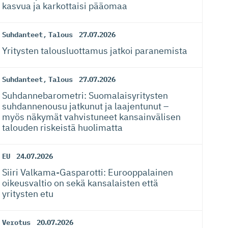
kasvua ja karkottaisi pääomaa
Suhdanteet
,
Talous
27.07.2026
Yritysten talousluottamus jatkoi paranemista
Suhdanteet
,
Talous
27.07.2026
Suhdanneba­ro­metri: Suomalaisy­ri­tysten
suhdannenousu jatkunut ja laajentunut –
myös näkymät vahvistuneet kansainvälisen
talouden riskeistä huolimatta
EU
24.07.2026
Siiri Valkama-Gas­pa­rotti: Eurooppalainen
oikeusvaltio on sekä kansalaisten että
yritysten etu
Verotus
20.07.2026