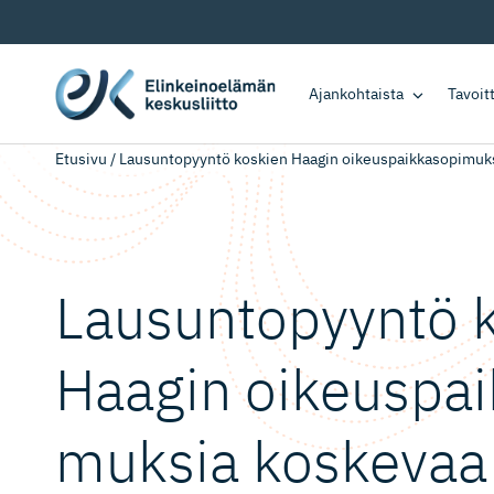
Ajankohtaista
Tavoi
Etusivu
/
Lausuntopyyntö koskien Haagin oikeuspaikkasopimuks
Lausuntopyyntö 
Haagin oikeuspaik­
muksia koskevaa