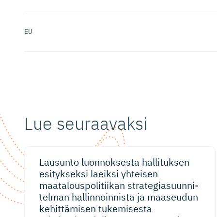
EU
Lue seuraavaksi
Lausunto luonnoksesta hallituksen
esitykseksi laeiksi yhteisen
maatalous­po­li­tiikan strategia­suun­ni­
telman hallinnoinnista ja maaseudun
kehittämisen tukemisesta