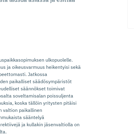
keuspaikkasopimuksen ulkopuolelle.
s ja oikeusvarmuus heikentyisi sekä
peettomasti. Jatkossa
den paikalliset säädösympäristöt
keudelliset säännökset toimivat
osalta soveltamisalan poissuljenta
uksia, koska tällöin yritysten pitäisi
valtion paikallinen
enmukaista sääntelyä
ktiivejä ja kullakin jäsenvaltiolla on
lta.