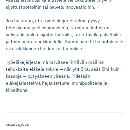
välttämättä olisi kannusteita tehokkuuteen, hyviin
sijoitustuottoihin tai palveluinnovaatioihin.
Jos halutaan, että työeläkejärjestelmä pysyy
tehokkaana ja elinvoimaisena, tarvitaan laitosten
välistä kilpailua sijoitustuotoilla, tarjottavilla palveluilla
ja toiminnan tehokkuudella. Suurin haaste hajautukselle
ovat eläkkeiden hoidon kustannukset.
Työeläkejärjestelmä tarvitsee riittävän määrän
tehokkaita eläkelaitoksia — niin yhtiöitä, säätiöitä kuin
kassoja — pysyäkseen vireänä. Pidetään
eläkejärjestelmä hajautettuna, monipuolisena ja
kilpailtuna.
omistajuus