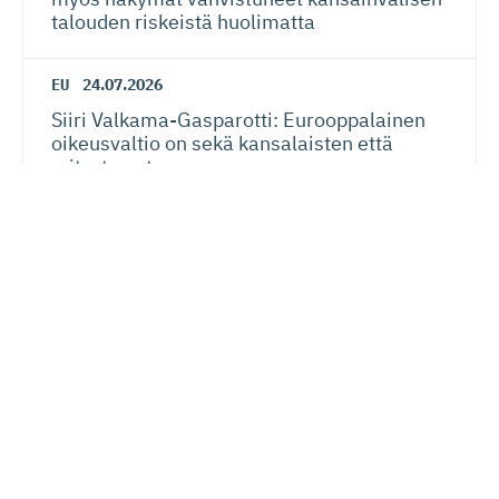
talouden riskeistä huolimatta
EU
24.07.2026
Siiri Valkama-Gas­pa­rotti: Eurooppalainen
oikeusvaltio on sekä kansalaisten että
yritysten etu
Verotus
20.07.2026
Lauri Lehmusoja: Perintöveron poisto ei
kiristä kansalaisten verotusta – kunhan se
tehdään oikein
Lue seuraavaksi
Yrittäjyys