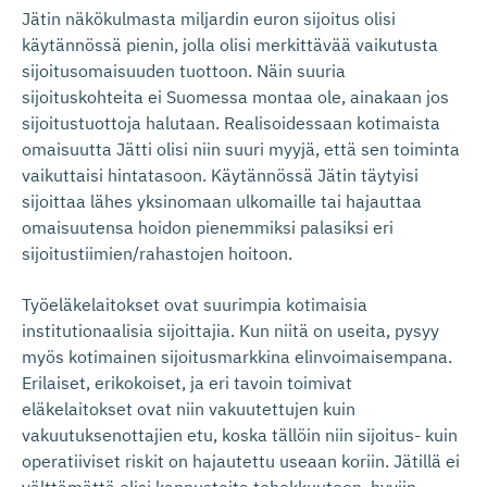
Jätin näkökulmasta miljardin euron sijoitus olisi
käytännössä pienin, jolla olisi merkittävää vaikutusta
sijoitusomaisuuden tuottoon. Näin suuria
sijoituskohteita ei Suomessa montaa ole, ainakaan jos
sijoitustuottoja halutaan. Realisoidessaan kotimaista
omaisuutta Jätti olisi niin suuri myyjä, että sen toiminta
vaikuttaisi hintatasoon. Käytännössä Jätin täytyisi
sijoittaa lähes yksinomaan ulkomaille tai hajauttaa
omaisuutensa hoidon pienemmiksi palasiksi eri
sijoitustiimien/rahastojen hoitoon.
Työeläkelaitokset ovat suurimpia kotimaisia
institutionaalisia sijoittajia. Kun niitä on useita, pysyy
myös kotimainen sijoitusmarkkina elinvoimaisempana.
Erilaiset, erikokoiset, ja eri tavoin toimivat
eläkelaitokset ovat niin vakuutettujen kuin
vakuutuksenottajien etu, koska tällöin niin sijoitus- kuin
operatiiviset riskit on hajautettu useaan koriin. Jätillä ei