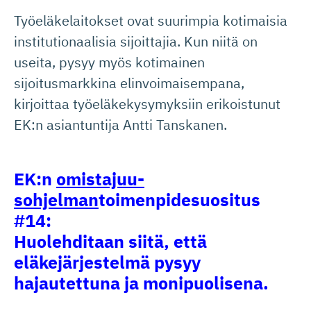
Työeläkelaitokset ovat suurimpia kotimaisia
institutionaalisia sijoittajia. Kun niitä on
useita, pysyy myös kotimainen
sijoitusmarkkina elinvoimaisempana,
kirjoittaa työeläkekysymyksiin erikoistunut
EK:n asiantuntija Antti Tanskanen.
EK:n
omistajuu­
sohjelman
toimenpide­suositus
#14:
Huolehditaan siitä, että
eläkejärjestelmä pysyy
hajautettuna ja monipuolisena.