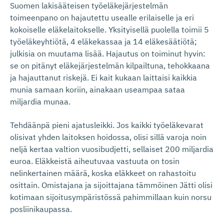
Suomen lakisääteisen työeläkejärjestelmän
toimeenpano on hajautettu usealle erilaiselle ja eri
kokoiselle eläkelaitokselle. Yksityisellä puolella toimii 5
työeläkeyhtiötä, 4 eläkekassaa ja 14 eläkesäätiötä;
julkisia on muutama lisää. Hajautus on toiminut hyvin:
se on pitänyt eläkejärjestelmän kilpailtuna, tehokkaana
ja hajauttanut riskejä. Ei kait kukaan laittaisi kaikkia
munia samaan koriin, ainakaan useampaa sataa
miljardia munaa.
Tehdäänpä pieni ajatusleikki. Jos kaikki työeläkevarat
olisivat yhden laitoksen hoidossa, olisi sillä varoja noin
neljä kertaa valtion vuosibudjetti, sellaiset 200 miljardia
euroa. Eläkkeistä aiheutuvaa vastuuta on tosin
nelinkertainen määrä, koska eläkkeet on rahastoitu
osittain. Omistajana ja sijoittajana tämmöinen Jätti olisi
kotimaan sijoitusympäristössä pahimmillaan kuin norsu
posliinikaupassa.