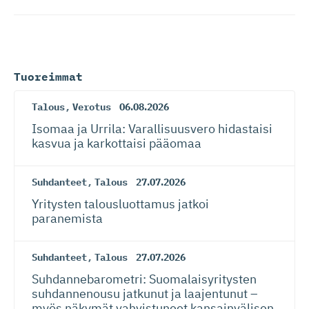
Tuoreimmat
Talous
,
Verotus
06.08.2026
Isomaa ja Urrila: Varallisuusvero hidastaisi
kasvua ja karkottaisi pääomaa
Suhdanteet
,
Talous
27.07.2026
Yritysten talousluottamus jatkoi
paranemista
Suhdanteet
,
Talous
27.07.2026
Suhdanneba­ro­metri: Suomalaisy­ri­tysten
suhdannenousu jatkunut ja laajentunut –
myös näkymät vahvistuneet kansainvälisen