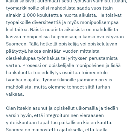
kaikki saisivat automaattisesti työluvan valmistuttuaan,
työmarkkinoille olisi mahdollista saada vuosittain
ainakin 1 000 koulutettua nuorta aikuista. He toisivat
työpaikoille diversiteettiä ja myös monipuolisempaa
kielitaitoa. Näistä nuorista aikuisista on mahdollista
kasvaa monipuolisia huippuosaajia kansainvälistyvään
Suomeen. Tällä hetkellä opiskelija voi opiskeluluvan
päätyttyä hakea enintään vuoden mittaista
oleskelulupaa työnhakua tai yrityksen perustamista
varten. Prosessi on opiskelijalle monipolvinen ja lisää
hankaluutta tuo edellytys osoittaa toimeentulo
työnhaun ajalta. Työmarkkinoille jääminen on siis
mahdollista, mutta olemme tehneet siitä turhan
vaikeaa.
Olen itsekin asunut ja opiskellut ulkomailla ja tiedän
varsin hyvin, että integroituminen vieraaseen
yhteiskuntaan tapahtuu paikallisen kielen kautta.
Suomea on mainostettu ajatuksella, että täällä