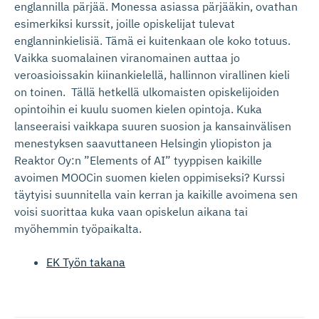
englannilla pärjää. Monessa asiassa pärjääkin, ovathan
esimerkiksi kurssit, joille opiskelijat tulevat
englanninkielisiä. Tämä ei kuitenkaan ole koko totuus.
Vaikka suomalainen viranomainen auttaa jo
veroasioissakin kiinankielellä, hallinnon virallinen kieli
on toinen. Tällä hetkellä ulkomaisten opiskelijoiden
opintoihin ei kuulu suomen kielen opintoja. Kuka
lanseeraisi vaikkapa suuren suosion ja kansainvälisen
menestyksen saavuttaneen Helsingin yliopiston ja
Reaktor Oy:n ”Elements of AI” tyyppisen kaikille
avoimen MOOCin suomen kielen oppimiseksi? Kurssi
täytyisi suunnitella vain kerran ja kaikille avoimena sen
voisi suorittaa kuka vaan opiskelun aikana tai
myöhemmin työpaikalta.
EK Työn takana