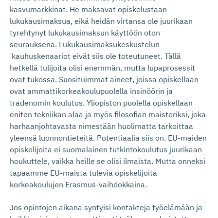
kasvumarkkinat. He maksavat opiskelustaan
lukukausimaksua, eikä heidän virtansa ole juurikaan
tyrehtynyt lukukausimaksun käyttöön oton
seurauksena. Lukukausimaksukeskustelun
kauhuskenaariot eivät siis ole toteutuneet. Tällä
hetkellä tulijoita olisi enemmän, mutta lupaprosessit
ovat tukossa. Suosituimmat aineet, joissa opiskellaan
ovat ammattikorkeakoulupuolella insinöörin ja
tradenomin koulutus. Yliopiston puolella opiskellaan
eniten tekniikan alaa ja myös filosofian maisteriksi, joka
harhaanjohtavasta nimestään huolimatta tarkoittaa
yleensä luonnontieteitä. Potentiaalia siis on. EU-maiden
opiskelijoita ei suomalainen tutkintokoulutus juurikaan
houkuttele, vaikka heille se olisi ilmaista. Mutta onneksi
tapaamme EU-maista tulevia opiskelijoita
korkeakoulujen Erasmus-vaihdokkaina.
Jos opintojen aikana syntyisi kontakteja työelämään ja