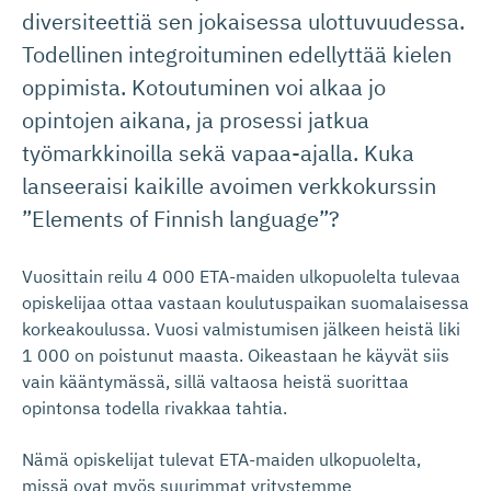
diversiteettiä sen jokaisessa ulottuvuudessa.
Todellinen integroituminen edellyttää kielen
oppimista. Kotoutuminen voi alkaa jo
opintojen aikana, ja prosessi jatkua
työmarkkinoilla sekä vapaa-ajalla. Kuka
lanseeraisi kaikille avoimen verkkokurssin
”Elements of Finnish language”?
Vuosittain reilu 4 000 ETA-maiden ulkopuolelta tulevaa
opiskelijaa ottaa vastaan koulutuspaikan suomalaisessa
korkeakoulussa. Vuosi valmistumisen jälkeen heistä liki
1 000 on poistunut maasta. Oikeastaan he käyvät siis
vain kääntymässä, sillä valtaosa heistä suorittaa
opintonsa todella rivakkaa tahtia.
Nämä opiskelijat tulevat ETA-maiden ulkopuolelta,
missä ovat myös suurimmat yritystemme