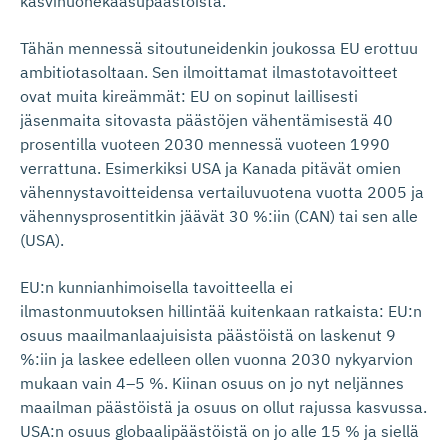
kasvihuonekaasupäästöistä.
Tähän mennessä sitoutuneidenkin joukossa EU erottuu
ambitiotasoltaan. Sen ilmoittamat ilmastotavoitteet
ovat muita kireämmät: EU on sopinut laillisesti
jäsenmaita sitovasta päästöjen vähentämisestä 40
prosentilla vuoteen 2030 mennessä vuoteen 1990
verrattuna. Esimerkiksi USA ja Kanada pitävät omien
vähennystavoitteidensa vertailuvuotena vuotta 2005 ja
vähennysprosentitkin jäävät 30 %:iin (CAN) tai sen alle
(USA).
EU:n kunnianhimoisella tavoitteella ei
ilmastonmuutoksen hillintää kuitenkaan ratkaista: EU:n
osuus maailmanlaajuisista päästöistä on laskenut 9
%:iin ja laskee edelleen ollen vuonna 2030 nykyarvion
mukaan vain 4–5 %. Kiinan osuus on jo nyt neljännes
maailman päästöistä ja osuus on ollut rajussa kasvussa.
USA:n osuus globaalipäästöistä on jo alle 15 % ja siellä