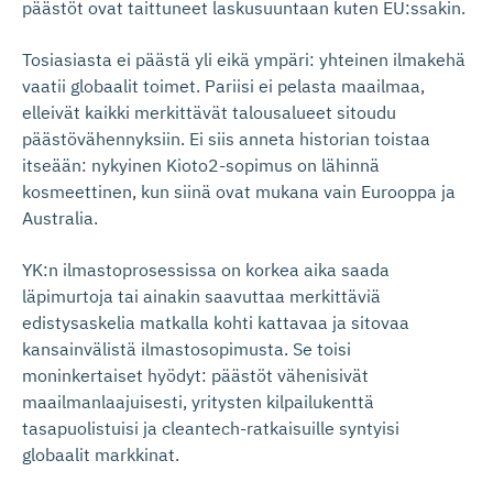
päästöt ovat taittuneet laskusuuntaan kuten EU:ssakin.
Tosiasiasta ei päästä yli eikä ympäri: yhteinen ilmakehä
vaatii globaalit toimet. Pariisi ei pelasta maailmaa,
elleivät kaikki merkittävät talousalueet sitoudu
päästövähennyksiin. Ei siis anneta historian toistaa
itseään: nykyinen Kioto2-sopimus on lähinnä
kosmeettinen, kun siinä ovat mukana vain Eurooppa ja
Australia.
YK:n ilmastoprosessissa on korkea aika saada
läpimurtoja tai ainakin saavuttaa merkittäviä
edistysaskelia matkalla kohti kattavaa ja sitovaa
kansainvälistä ilmastosopimusta. Se toisi
moninkertaiset hyödyt: päästöt vähenisivät
maailmanlaajuisesti, yritysten kilpailukenttä
tasapuolistuisi ja cleantech-ratkaisuille syntyisi
globaalit markkinat.