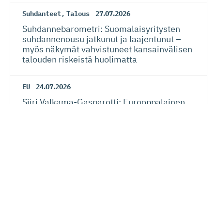
Suhdanteet
,
Talous
27.07.2026
Suhdanneba­ro­metri: Suomalaisy­ri­tysten
suhdannenousu jatkunut ja laajentunut –
myös näkymät vahvistuneet kansainvälisen
talouden riskeistä huolimatta
EU
24.07.2026
Siiri Valkama-Gas­pa­rotti: Eurooppalainen
oikeusvaltio on sekä kansalaisten että
yritysten etu
Verotus
20.07.2026
Lauri Lehmusoja: Perintöveron poisto ei
kiristä kansalaisten verotusta – kunhan se
tehdään oikein