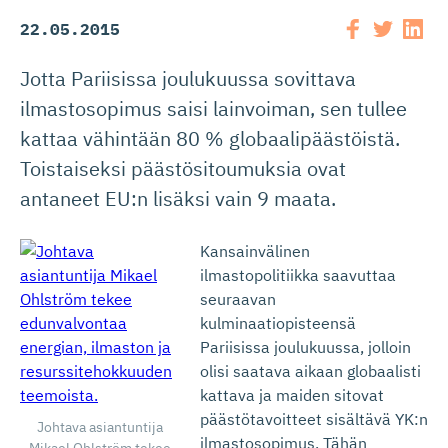
22.05.2015
Jotta Pariisissa joulukuussa sovittava
ilmastosopimus saisi lainvoiman, sen tullee
kattaa vähintään 80 % globaalipäästöistä.
Toistaiseksi päästösitoumuksia ovat
antaneet EU:n lisäksi vain 9 maata.
Kansainvälinen
ilmastopolitiikka saavuttaa
seuraavan
kulminaatiopisteensä
Pariisissa joulukuussa, jolloin
olisi saatava aikaan globaalisti
kattava ja maiden sitovat
päästötavoitteet sisältävä YK:n
Johtava asiantuntija
ilmastosopimus. Tähän
Mikael Ohlström tekee