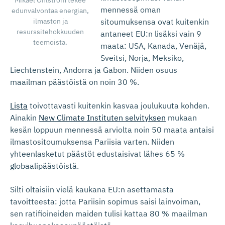
mennessä oman
edunvalvontaa energian,
ilmaston ja
sitoumuksensa ovat kuitenkin
resurssitehokkuuden
antaneet EU:n lisäksi vain 9
teemoista.
maata: USA, Kanada, Venäjä,
Sveitsi, Norja, Meksiko,
Liechtenstein, Andorra ja Gabon. Niiden osuus
maailman päästöistä on noin 30 %.
Lista
toivottavasti kuitenkin kasvaa joulukuuta kohden.
Ainakin
New Climate Instituten selvityksen
mukaan
kesän loppuun mennessä arviolta noin 50 maata antaisi
ilmastositoumuksensa Pariisia varten. Niiden
yhteenlasketut päästöt edustaisivat lähes 65 %
globaalipäästöistä.
Silti oltaisiin vielä kaukana EU:n asettamasta
tavoitteesta: jotta Pariisin sopimus saisi lainvoiman,
sen ratifioineiden maiden tulisi kattaa 80 % maailman