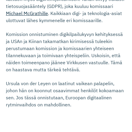
tietosuojasääntely (GDPR), joka kuuluu komissaari
Michael McGrathille
. Kaikkiaan digi- ja teknologia-asiat
ulottuvat lähes kymmenelle eri komissaarille.
Komission onnistuminen digikilpailukyvyn kehityksessä
ja USAn ja Kiinan takamatkan kirimisessä tuleekin
perustumaan komission ja komissaarien yhteiseen
tilannekuvaan ja toimivaan yhteispeliin. Uskoisin, että
näiden toimeenpano jäänee Virkkusen vastuulle. Tämä
on haastava mutta tärkeä tehtävä.
Ursula von der Leyen on laatinut vaikean palapelin,
johon hän on koonnut osaavimmat henkilöt kokoamaan
sen. Jos tässä onnistutaan, Euroopan digitaalinen
rytminvaihdos on mahdollinen.