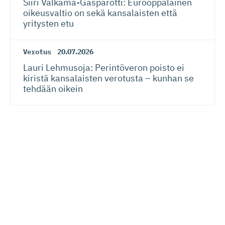
Siiri Valkama-Gas­pa­rotti: Eurooppalainen
oikeusvaltio on sekä kansalaisten että
yritysten etu
Verotus
20.07.2026
Lauri Lehmusoja: Perintöveron poisto ei
kiristä kansalaisten verotusta – kunhan se
tehdään oikein
Lue seuraavaksi
Digitalisaatio