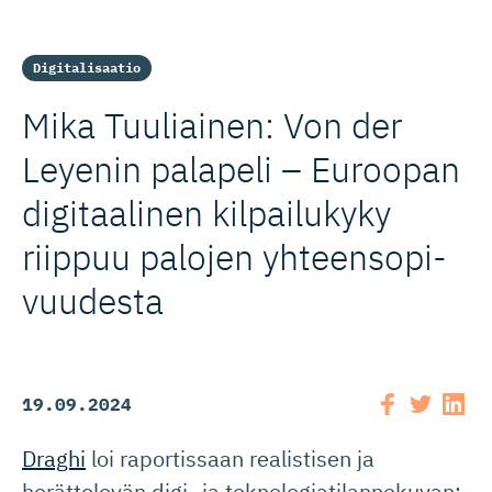
Digitalisaatio
Mika Tuuliainen: Von der
Leyenin palapeli – Euroopan
digitaalinen kilpailukyky
riippuu palojen yhteensopi­
vuudesta
19.09.2024
Draghi
loi raportissaan realistisen ja
herättelevän digi- ja teknologiatilannekuvan: