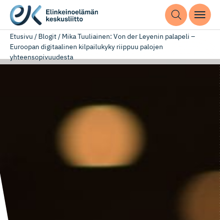
Etusivu
/
Blogit
/
Mika Tuuliainen: Von der Leyenin palapeli –
Euroopan digitaalinen kilpailukyky riippuu palojen
yhteensopivuudesta