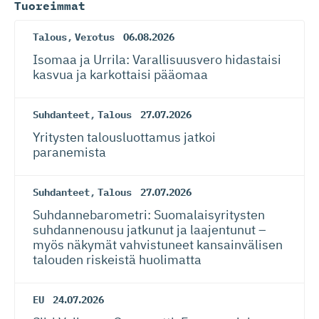
Tuoreimmat
Talous
,
Verotus
06.08.2026
Isomaa ja Urrila: Varallisuusvero hidastaisi
kasvua ja karkottaisi pääomaa
Suhdanteet
,
Talous
27.07.2026
Yritysten talousluottamus jatkoi
paranemista
Suhdanteet
,
Talous
27.07.2026
Suhdanneba­ro­metri: Suomalaisy­ri­tysten
suhdannenousu jatkunut ja laajentunut –
myös näkymät vahvistuneet kansainvälisen
talouden riskeistä huolimatta
EU
24.07.2026