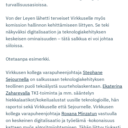
turvallisuusasioissa.
Von der Leyen lähetti terveiset Virkkuselle myös
komission hallinnon kehittämiseen liittyen. Se teki
näkyväksi digitalisaation ja teknologiakehityksen
keskeisen ominaisuuden – tätä salkkua ei voi johtaa
siiloissa.
Otetaanpa esimerkki.
Virkkusen kollega varapuheenjohtaja
Stephane
Sejournella
on salkussaan teknologiakehityksen
teollinen puoli tekoälystä suurteholaskentaan.
Ekaterina
Zaharevalla
TKI-toiminta ja mm. sääntelyn
hiekkalaatikot/kokeilualustat uusille teknologioille, hän
raportoi sekä Virkkuselle että Sejournelle. Virkkusen
kollega varapuheenjohtaja
Roxana Minzatun
vastuulla
on keskeinen digitalisaatio ja työelämä -kokonaisuus
kattaen myös algoritmijohtamisen. Tähän liittyy tiukasti