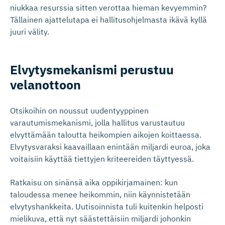
niukkaa resurssia sitten verottaa hieman kevyemmin?
Tällainen ajattelutapa ei hallitusohjelmasta ikävä kyllä
juuri välity.
Elvytysme­kanismi perustuu
velanottoon
Otsikoihin on noussut uudentyyppinen
varautumismekanismi, jolla hallitus varustautuu
elvyttämään taloutta heikompien aikojen koittaessa.
Elvytysvaraksi kaavaillaan enintään miljardi euroa, joka
voitaisiin käyttää tiettyjen kriteereiden täyttyessä.
Ratkaisu on sinänsä aika oppikirjamainen: kun
taloudessa menee heikommin, niin käynnistetään
elvytyshankkeita. Uutisoinnista tuli kuitenkin helposti
mielikuva, että nyt säästettäisiin miljardi johonkin