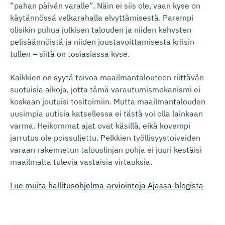
”pahan päivän varalle”. Näin ei siis ole, vaan kyse on
käytännössä velkarahalla elvyttämisestä. Parempi
olisikin puhua julkisen talouden ja niiden kehysten
pelisäännöistä ja niiden joustavoittamisesta kriisin
tullen – siitä on tosiasiassa kyse.
Kaikkien on syytä toivoa maailmantalouteen riittävän
suotuisia aikoja, jotta tämä varautumismekanismi ei
koskaan joutuisi tositoimiin. Mutta maailmantalouden
uusimpia uutisia katsellessa ei tästä voi olla lainkaan
varma. Heikommat ajat ovat käsillä, eikä kovempi
jarrutus ole poissuljettu. Pelkkien työllisyystoiveiden
varaan rakennetun talouslinjan pohja ei juuri kestäisi
maailmalta tulevia vastaisia virtauksia.
Lue muita hallitusohjelma-arviointeja Ajassa-blogista