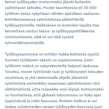
keinot työllisyyden nostamiseksi jäävät kuitenkin
valitettavan laihoiksi. Puolet tavoitteesta eli 30 000
työllisen lisäys nykytilaan nähden ajatellaan saatavan
kolmikantaisessa valmistelussa päätettävillä
työllisyystoimilla. Hallituksen on kuitenkin lopulta itse
kannettava vastuu talous- ja työllisyyspolitiikkansa
onnistumisesta, eikä se voi tätä sysätä
työmarkkinatoimijoille.
Työllisyysastetoive on erittäin tiukka kolmesta syystä:
Suomen työikäinen väestö on supistumassa, joten
työllisten määrä on nykyrakenteilla helposti laskussa.
Toiseksi, monet työttömät ovat jo työllistyneet talouden
noustessa, ja yhä useammalla jäljelle jääneistä
työttömistä esimerkiksi osaamisen päivittäminen olisi
välttämätöntä, jotta työpaikka voisi löytyä. Kolmanneksi
on huomattava, että globaali talousnousu on koko ajan
hyytymässä ja riskit kasvussa. Rinteen hallitus ei voi
laskea suhdanteiden varaan työllisyyden kasvussa juuri