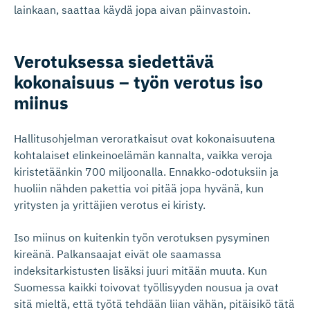
lainkaan, saattaa käydä jopa aivan päinvastoin.
Verotuksessa siedettävä
kokonaisuus – työn verotus iso
miinus
Hallitusohjelman veroratkaisut ovat kokonaisuutena
kohtalaiset elinkeinoelämän kannalta, vaikka veroja
kiristetäänkin 700 miljoonalla. Ennakko-odotuksiin ja
huoliin nähden pakettia voi pitää jopa hyvänä, kun
yritysten ja yrittäjien verotus ei kiristy.
Iso miinus on kuitenkin työn verotuksen pysyminen
kireänä. Palkansaajat eivät ole saamassa
indeksitarkistusten lisäksi juuri mitään muuta. Kun
Suomessa kaikki toivovat työllisyyden nousua ja ovat
sitä mieltä, että työtä tehdään liian vähän, pitäisikö tätä