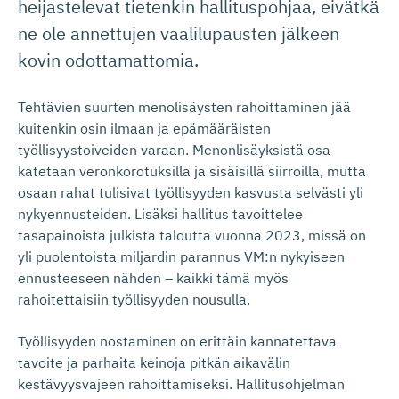
heijastelevat tietenkin hallituspohjaa, eivätkä
ne ole annettujen vaalilupausten jälkeen
kovin odottamattomia.
Tehtävien suurten menolisäysten rahoittaminen jää
kuitenkin osin ilmaan ja epämääräisten
työllisyystoiveiden varaan. Menonlisäyksistä osa
katetaan veronkorotuksilla ja sisäisillä siirroilla, mutta
osaan rahat tulisivat työllisyyden kasvusta selvästi yli
nykyennusteiden. Lisäksi hallitus tavoittelee
tasapainoista julkista taloutta vuonna 2023, missä on
yli puolentoista miljardin parannus VM:n nykyiseen
ennusteeseen nähden – kaikki tämä myös
rahoitettaisiin työllisyyden nousulla.
Työllisyyden nostaminen on erittäin kannatettava
tavoite ja parhaita keinoja pitkän aikavälin
kestävyysvajeen rahoittamiseksi. Hallitusohjelman