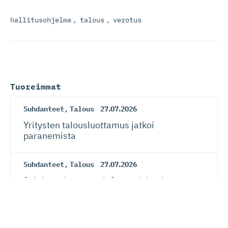
hallitusohjelma
,
talous
,
verotus
Tuoreimmat
Suhdanteet
,
Talous
27.07.2026
Yritysten talousluottamus jatkoi
paranemista
Suhdanteet
,
Talous
27.07.2026
Suhdanneba­ro­metri: Suomalaisy­ri­tysten
suhdannenousu jatkunut ja laajentunut –
myös näkymät vahvistuneet kansainvälisen
talouden riskeistä huolimatta