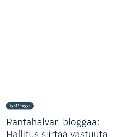
Työllisyys
Rantahalvari bloggaa:
Hallitus siirtää vastuuta