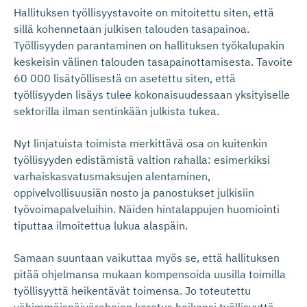
Hallituksen työllisyystavoite on mitoitettu siten, että
sillä kohennetaan julkisen talouden tasapainoa.
Työllisyyden parantaminen on hallituksen työkalupakin
keskeisin välinen talouden tasapainottamisesta. Tavoite
60 000 lisätyöllisestä on asetettu siten, että
työllisyyden lisäys tulee kokonaisuudessaan yksityiselle
sektorilla ilman sentinkään julkista tukea.
Nyt linjatuista toimista merkittävä osa on kuitenkin
työllisyyden edistämistä valtion rahalla: esimerkiksi
varhaiskasvatusmaksujen alentaminen,
oppivelvollisuusiän nosto ja panostukset julkisiin
työvoimapalveluihin. Näiden hintalappujen huomiointi
tiputtaa ilmoitettua lukua alaspäin.
Samaan suuntaan vaikuttaa myös se, että hallituksen
pitää ohjelmansa mukaan kompensoida uusilla toimilla
työllisyyttä heikentävät toimensa. Jo toteutettu
vähimmäispäivärahojen korotus heikensi työllisyyttä