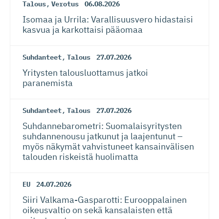
Talous
,
Verotus
06.08.2026
Isomaa ja Urrila: Varallisuusvero hidastaisi
kasvua ja karkottaisi pääomaa
Suhdanteet
,
Talous
27.07.2026
Yritysten talousluottamus jatkoi
paranemista
Suhdanteet
,
Talous
27.07.2026
Suhdanneba­ro­metri: Suomalaisy­ri­tysten
suhdannenousu jatkunut ja laajentunut –
myös näkymät vahvistuneet kansainvälisen
talouden riskeistä huolimatta
EU
24.07.2026
Siiri Valkama-Gas­pa­rotti: Eurooppalainen
oikeusvaltio on sekä kansalaisten että