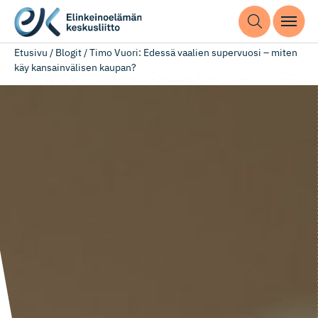
Etusivu
/
Blogit
/
Timo Vuori: Edessä vaalien supervuosi – miten
käy kansainvälisen kaupan?