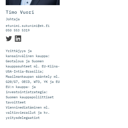
Timo Vuori
Johtaja
etunimi.sukunimi@ek.fi
050 553 5319
Yrittäjyys ja
kansainvälinen kauppa:
Geotalous ja Suomen
kauppasuhteet ml. EU-Kiina-
USA-Intia-Brasilia;
Maailmankaupan sääntely ml.
G20/G7, OECD, WTO, YK ja EU
EU:n kauppa- ja
investointistrategia:
Suomen kauppapoliittiset
tavoitteet
Vienninedistäminen ml.
valtiovierailut ja kv.