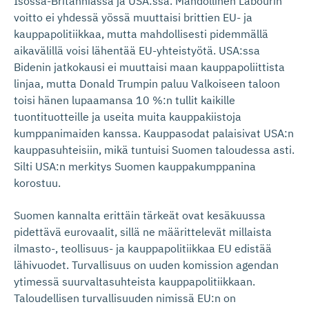
Isossa-Britanniassa ja USA:ssa. Mahdollinen Labourin
voitto ei yhdessä yössä muuttaisi brittien EU- ja
kauppapolitiikkaa, mutta mahdollisesti pidemmällä
aikavälillä voisi lähentää EU-yhteistyötä. USA:ssa
Bidenin jatkokausi ei muuttaisi maan kauppapoliittista
linjaa, mutta Donald Trumpin paluu Valkoiseen taloon
toisi hänen lupaamansa 10 %:n tullit kaikille
tuontituotteille ja useita muita kauppakiistoja
kumppanimaiden kanssa. Kauppasodat palaisivat USA:n
kauppasuhteisiin, mikä tuntuisi Suomen taloudessa asti.
Silti USA:n merkitys Suomen kauppakumppanina
korostuu.
Suomen kannalta erittäin tärkeät ovat kesäkuussa
pidettävä eurovaalit, sillä ne määrittelevät millaista
ilmasto-, teollisuus- ja kauppapolitiikkaa EU edistää
lähivuodet. Turvallisuus on uuden komission agendan
ytimessä suurvaltasuhteista kauppapolitiikkaan.
Taloudellisen turvallisuuden nimissä EU:n on