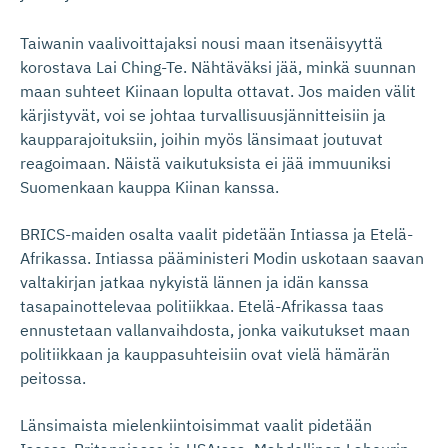
Taiwanin vaalivoittajaksi nousi maan itsenäisyyttä
korostava Lai Ching-Te. Nähtäväksi jää, minkä suunnan
maan suhteet Kiinaan lopulta ottavat. Jos maiden välit
kärjistyvät, voi se johtaa turvallisuusjännitteisiin ja
kaupparajoituksiin, joihin myös länsimaat joutuvat
reagoimaan. Näistä vaikutuksista ei jää immuuniksi
Suomenkaan kauppa Kiinan kanssa.
BRICS-maiden osalta vaalit pidetään Intiassa ja Etelä-
Afrikassa. Intiassa pääministeri Modin uskotaan saavan
valtakirjan jatkaa nykyistä lännen ja idän kanssa
tasapainottelevaa politiikkaa. Etelä-Afrikassa taas
ennustetaan vallanvaihdosta, jonka vaikutukset maan
politiikkaan ja kauppasuhteisiin ovat vielä hämärän
peitossa.
Länsimaista mielenkiintoisimmat vaalit pidetään