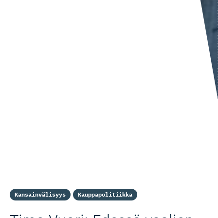
Kansainvälisyys
Kauppapolitiikka