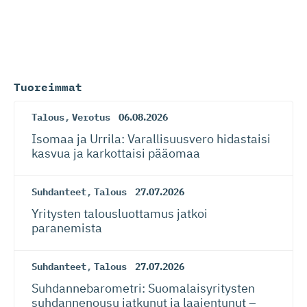
Tuoreimmat
Talous
,
Verotus
06.08.2026
Isomaa ja Urrila: Varallisuusvero hidastaisi
kasvua ja karkottaisi pääomaa
Suhdanteet
,
Talous
27.07.2026
Yritysten talousluottamus jatkoi
paranemista
Suhdanteet
,
Talous
27.07.2026
Suhdanneba­ro­metri: Suomalaisy­ri­tysten
suhdannenousu jatkunut ja laajentunut –