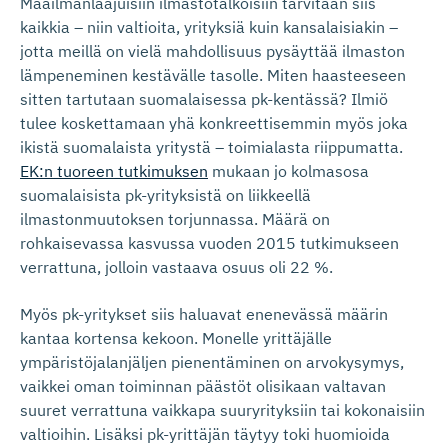
Maailmanlaajuisiin ilmastotalkoisiin tarvitaan siis
kaikkia – niin valtioita, yrityksiä kuin kansalaisiakin –
jotta meillä on vielä mahdollisuus pysäyttää ilmaston
lämpeneminen kestävälle tasolle. Miten haasteeseen
sitten tartutaan suomalaisessa pk-kentässä? Ilmiö
tulee koskettamaan yhä konkreettisemmin myös joka
ikistä suomalaista yritystä – toimialasta riippumatta.
EK:n tuoreen tutkimuksen
mukaan jo kolmasosa
suomalaisista pk-yrityksistä on liikkeellä
ilmastonmuutoksen torjunnassa. Määrä on
rohkaisevassa kasvussa vuoden 2015 tutkimukseen
verrattuna, jolloin vastaava osuus oli 22 %.
Myös pk-yritykset siis haluavat enenevässä määrin
kantaa kortensa kekoon. Monelle yrittäjälle
ympäristöjalanjäljen pienentäminen on arvokysymys,
vaikkei oman toiminnan päästöt olisikaan valtavan
suuret verrattuna vaikkapa suuryrityksiin tai kokonaisiin
valtioihin. Lisäksi pk-yrittäjän täytyy toki huomioida