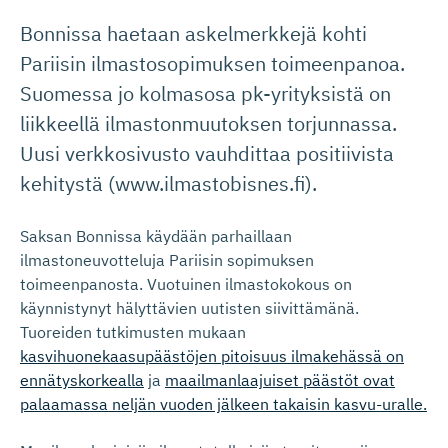
Bonnissa haetaan askelmerkkejä kohti
Pariisin ilmastosopimuksen toimeenpanoa.
Suomessa jo kolmasosa pk-yrityksistä on
liikkeellä ilmastonmuutoksen torjunnassa.
Uusi verkkosivusto vauhdittaa positiivista
kehitystä (www.ilmastobisnes.fi).
Saksan Bonnissa käydään parhaillaan
ilmastoneuvotteluja Pariisin sopimuksen
toimeenpanosta. Vuotuinen ilmastokokous on
käynnistynyt hälyttävien uutisten siivittämänä.
Tuoreiden tutkimusten mukaan
kasvihuonekaasupäästöjen pitoisuus ilmakehässä on
ennätyskorkealla
ja
maailmanlaajuiset päästöt ovat
palaamassa neljän vuoden jälkeen takaisin kasvu-uralle.