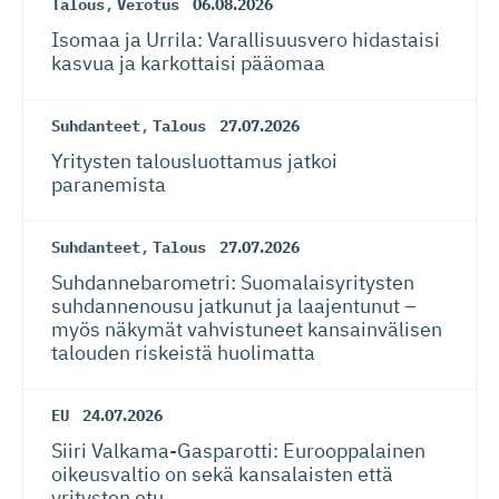
Talous
,
Verotus
06.08.2026
Isomaa ja Urrila: Varallisuusvero hidastaisi
kasvua ja karkottaisi pääomaa
Suhdanteet
,
Talous
27.07.2026
Yritysten talousluottamus jatkoi
paranemista
Suhdanteet
,
Talous
27.07.2026
Suhdanneba­ro­metri: Suomalaisy­ri­tysten
suhdannenousu jatkunut ja laajentunut –
myös näkymät vahvistuneet kansainvälisen
talouden riskeistä huolimatta
EU
24.07.2026
Siiri Valkama-Gas­pa­rotti: Eurooppalainen
oikeusvaltio on sekä kansalaisten että
yritysten etu