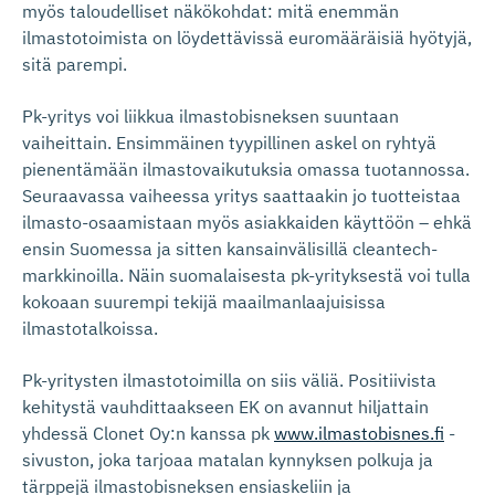
myös taloudelliset näkökohdat: mitä enemmän
ilmastotoimista on löydettävissä euromääräisiä hyötyjä,
sitä parempi.
Pk-yritys voi liikkua ilmastobisneksen suuntaan
vaiheittain. Ensimmäinen tyypillinen askel on ryhtyä
pienentämään ilmastovaikutuksia omassa tuotannossa.
Seuraavassa vaiheessa yritys saattaakin jo tuotteistaa
ilmasto-osaamistaan myös asiakkaiden käyttöön – ehkä
ensin Suomessa ja sitten kansainvälisillä cleantech-
markkinoilla. Näin suomalaisesta pk-yrityksestä voi tulla
kokoaan suurempi tekijä maailmanlaajuisissa
ilmastotalkoissa.
Pk-yritysten ilmastotoimilla on siis väliä. Positiivista
kehitystä vauhdittaakseen EK on avannut hiljattain
yhdessä Clonet Oy:n kanssa pk
www.ilmastobisnes.fi
-
sivuston, joka tarjoaa matalan kynnyksen polkuja ja
tärppejä ilmastobisneksen ensiaskeliin ja