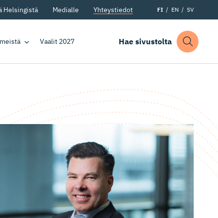
 Helsingistä
Medialle
Yhteystiedot
FI
EN
SV
Hae sivustolta
 meistä
Vaalit 2027