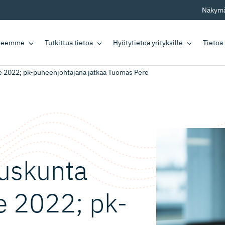
Näkymä
tteemme
Tutkittua tietoa
Hyötytietoa yrityksille
Tietoa
le 2022; pk-puheen­joh­tajana jatkaa Tuomas Pere
uuskunta
e 2022; pk-