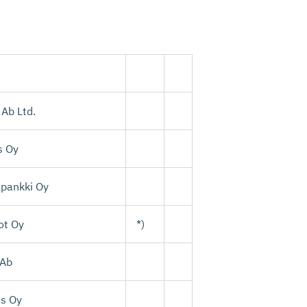
Ab Ltd.
s Oy
öpankki Oy
lot Oy
*)
 Ab
s Oy