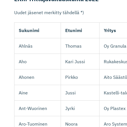
Uudet jäsenet merkitty tähdellä *)
Sukunimi
Etunimi
Yritys
Ahlnäs
Thomas
Oy Granula 
Aho
Kari Jussi
Rukakesku
Ahonen
Pirkko
Aito Sääst
Aine
Jussi
Kastelli-ta
Ant-Wuorinen
Jyrki
Oy Plastex
Aro-Tuominen
Noora
Aro System