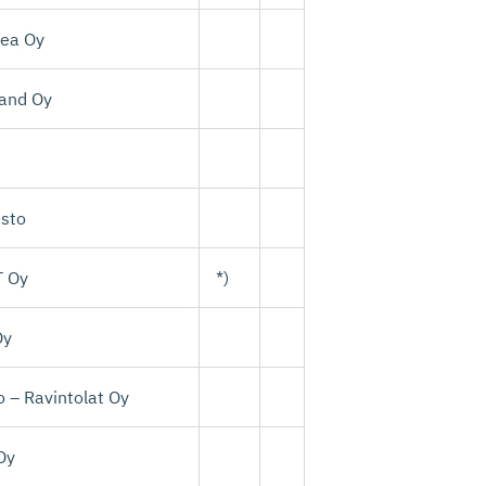
Sea Oy
land Oy
isto
T Oy
*)
Oy
 – Ravintolat Oy
Oy