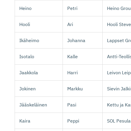
Heino
Petri
Heino Grou
Hooli
Ari
Hooli Stev
Ikäheimo
Johanna
Lappset Gr
Isotalo
Kalle
Antti-Teoll
Jaakkola
Harri
Leivon Lei
Jokinen
Markku
Sievin Jalk
Jääskeläinen
Pasi
Kettu ja K
Kaira
Peppi
SOL Pesula