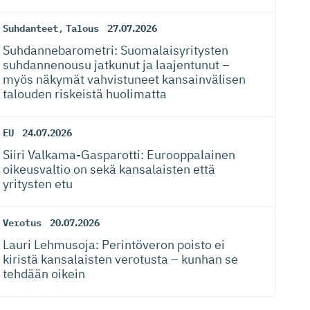
Suhdanteet
,
Talous
27.07.2026
Suhdanneba­ro­metri: Suomalaisy­ri­tysten
suhdannenousu jatkunut ja laajentunut –
myös näkymät vahvistuneet kansainvälisen
talouden riskeistä huolimatta
EU
24.07.2026
Siiri Valkama-Gas­pa­rotti: Eurooppalainen
oikeusvaltio on sekä kansalaisten että
yritysten etu
Verotus
20.07.2026
Lauri Lehmusoja: Perintöveron poisto ei
kiristä kansalaisten verotusta – kunhan se
tehdään oikein