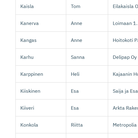
Kaisla
Tom
Eilakaisla 
Kanerva
Anne
Loimaan 1.
Kangas
Anne
Hoitokoti 
Karhu
Sanna
Delipap Oy
Karppinen
Heli
Kajaanin H
Kiiskinen
Esa
Saija ja Es
Kiiveri
Esa
Arkta Rake
Konkola
Riitta
Metropolia