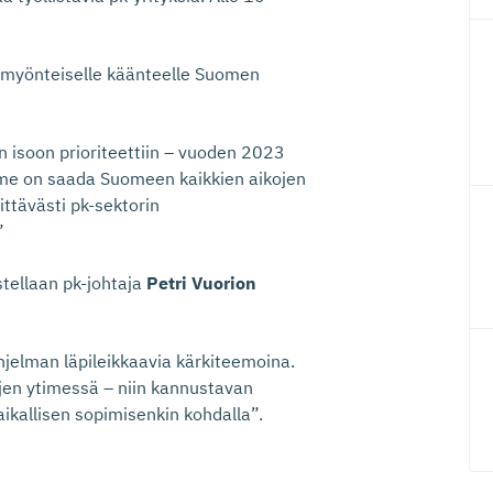
ämyönteiselle käänteelle Suomen
n isoon prioriteettiin – vuoden 2023
me on saada Suomeen kaikkien aikojen
ittävästi pk-sektorin
”
istellaan pk-johtaja
Petri Vuorion
hjelman läpileikkaavia kärkiteemoina.
ojen ytimessä – niin kannustavan
aikallisen sopimisenkin kohdalla”.