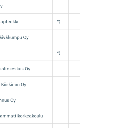
Oy
 apteekki
*)
Päiväkumpu Oy
*)
uoltokeskus Oy
a Kiiskinen Oy
nnus Oy
 ammattikorkeakoulu