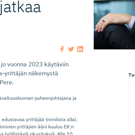
 jatkaa
 jo vuonna 2023 käytäviin
a-yrittäjän näkemystä
Tu
Pere.
jävaltuuskunnan puheenjohtajana ja
edustavaa yrittäjää (nimilista alla).
mivien yrittäjien ääni kuuluu EK:n
työllistäviä pk-yrityksiä. Alle 10