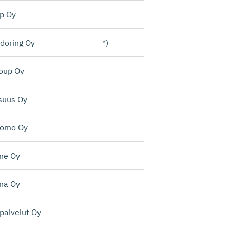
p Oy
edoring Oy
*)
oup Oy
isuus Oy
pomo Oy
ine Oy
ana Oy
palvelut Oy