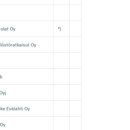
tolat Oy
*)
löstöratkaisut Oy
Ab
Oyj
ke Evälahti Oy
 Oy