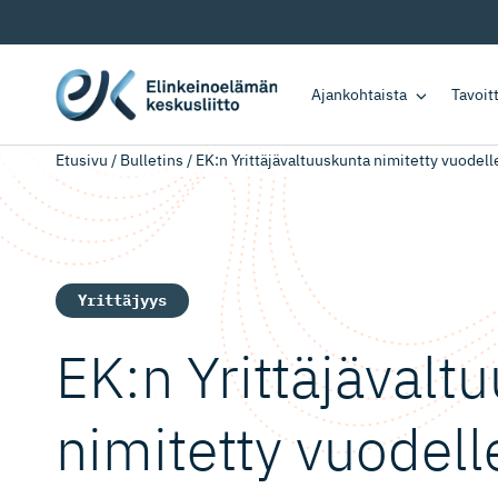
Ajankohtaista
Tavoi
Etusivu
/
Bulletins
/
EK:n Yrittäjäval­tuuskunta nimitetty vuodel
Yrittäjyys
EK:n Yrittäjäval­t
nimitetty vuodell