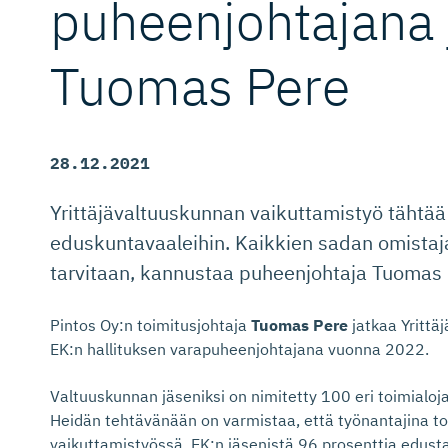
puheen­joh­tajana
Tuomas Pere
28.12.2021
Yrittäjävaltuuskunnan vaikuttamistyö tähtää
eduskuntavaaleihin. Kaikkien sadan omistaj
tarvitaan, kannustaa puheenjohtaja Tuomas 
Pintos Oy:n toimitusjohtaja
Tuomas Pere
jatkaa Yrittä
EK:n hallituksen varapuheenjohtajana vuonna 2022.
Valtuuskunnan jäseniksi on nimitetty 100 eri toimialoja 
Heidän tehtävänään on varmistaa, että työnantajina toi
vaikuttamistyössä. EK:n jäsenistä 96 prosenttia edustaa 