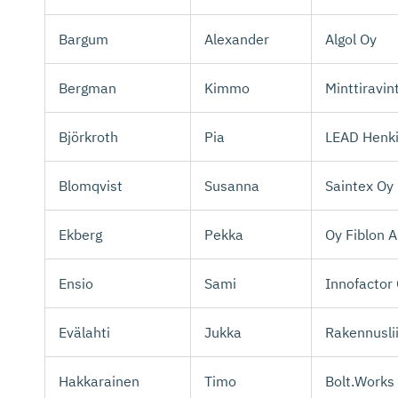
Bargum
Alexander
Algol Oy
Bergman
Kimmo
Minttiravin
Björkroth
Pia
LEAD Henki
Blomqvist
Susanna
Saintex Oy
Ekberg
Pekka
Oy Fiblon 
Ensio
Sami
Innofactor 
Evälahti
Jukka
Rakennuslii
Hakkarainen
Timo
Bolt.Works