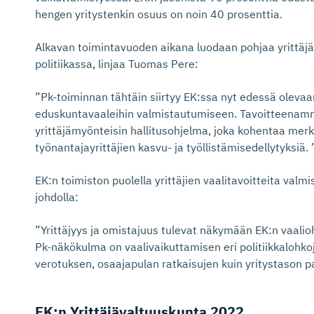
hengen yritystenkin osuus on noin 40 prosenttia.
Alkavan toimintavuoden aikana luodaan pohjaa yrittäj
politiikassa, linjaa Tuomas Pere:
”Pk-toiminnan tähtäin siirtyy EK:ssa nyt edessä olevaa
eduskuntavaaleihin valmistautumiseen. Tavoitteenam
yrittäjämyönteisin hallitusohjelma, joka kohentaa merk
työnantajayrittäjien kasvu- ja työllistämisedellytyksiä. 
EK:n toimiston puolella yrittäjien vaalitavoitteita valm
johdolla:
”Yrittäjyys ja omistajuus tulevat näkymään EK:n vaalio
Pk-näkökulma on vaalivaikuttamisen eri politiikkalohk
verotuksen, osaajapulan ratkaisujen kuin yritystason p
EK:n Yrittäjäval­tuuskunta 2022