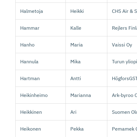
Halmetoja
Heikki
CHS Air & 
Hammar
Kalle
Rejlers Fin
Hanho
Maria
Vaissi Oy
Hannula
Mika
Turun yliop
Hartman
Antti
HögforsGS
Heikinheimo
Marianna
Ark-byroo 
Heikkinen
Ari
Suomen Olo
Heikonen
Pekka
Pemamek 