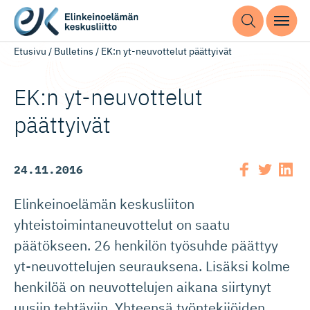
Etusivu
/
Bulletins
/
EK:n yt-neuvottelut päättyivät
EK:n yt-neuvottelut
päättyivät
24.11.2016
Elinkeinoelämän keskusliiton
yhteistoimintaneuvottelut on saatu
päätökseen. 26 henkilön työsuhde päättyy
yt-neuvottelujen seurauksena. Lisäksi kolme
henkilöä on neuvottelujen aikana siirtynyt
uusiin tehtäviin. Yhteensä työntekijöiden