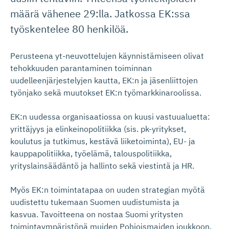
määrä vähenee 29:lla. Jatkossa EK:ssa
työskentelee 80 henkilöä.
Perusteena yt-neuvottelujen käynnistämiseen olivat
tehokkuuden parantaminen toiminnan
uudelleenjärjestelyjen kautta, EK:n ja jäsenliittojen
työnjako sekä muutokset EK:n työmarkkinaroolissa.
EK:n uudessa organisaatiossa on kuusi vastuualuetta:
yrittäjyys ja elinkeinopolitiikka (sis. pk-yritykset,
koulutus ja tutkimus, kestävä liiketoiminta), EU- ja
kauppapolitiikka, työelämä, talouspolitiikka,
yrityslainsäädäntö ja hallinto sekä viestintä ja HR.
Myös EK:n toimintatapaa on uuden strategian myötä
uudistettu tukemaan Suomen uudistumista ja
kasvua. Tavoitteena on nostaa Suomi yritysten
toimintaympäristönä muiden Pohjoismaiden joukkoon.