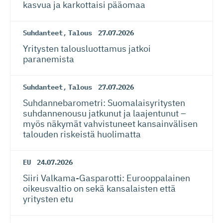
kasvua ja karkottaisi pääomaa
Suhdanteet
,
Talous
27.07.2026
Yritysten talousluottamus jatkoi
paranemista
Suhdanteet
,
Talous
27.07.2026
Suhdanneba­ro­metri: Suomalaisy­ri­tysten
suhdannenousu jatkunut ja laajentunut –
myös näkymät vahvistuneet kansainvälisen
talouden riskeistä huolimatta
EU
24.07.2026
Siiri Valkama-Gas­pa­rotti: Eurooppalainen
oikeusvaltio on sekä kansalaisten että
yritysten etu