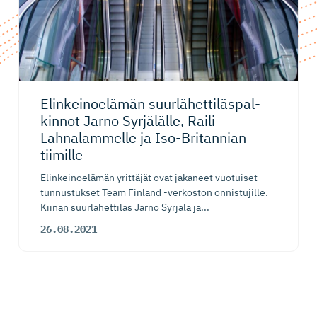
Elinkeinoelämän suurlähet­ti­läs­pal­
kinnot Jarno Syrjälälle, Raili
Lahnalammelle ja Iso-Britannian
tiimille
Elinkeinoelämän yrittäjät ovat jakaneet vuotuiset
tunnustukset Team Finland -verkoston onnistujille.
Kiinan suurlähettiläs Jarno Syrjälä ja...
26.08.2021