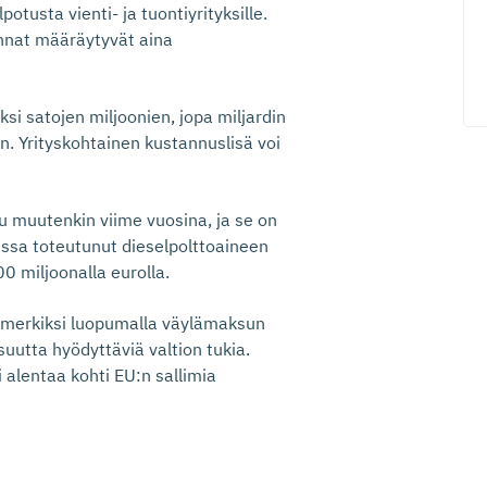
otusta vienti- ja tuontiyrityksille.
innat määräytyvät aina
si satojen miljoonien, jopa miljardin
. Yrityskohtainen kustannuslisä voi
tu muutenkin viime vuosina, ja se on
ssa toteutunut dieselpolttoaineen
0 miljoonalla eurolla.
simerkiksi luopumalla väylämaksun
suutta hyödyttäviä valtion tukia.
 alentaa kohti EU:n sallimia