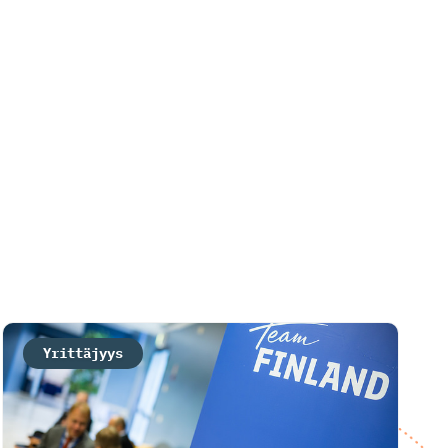
Yrittäjyys