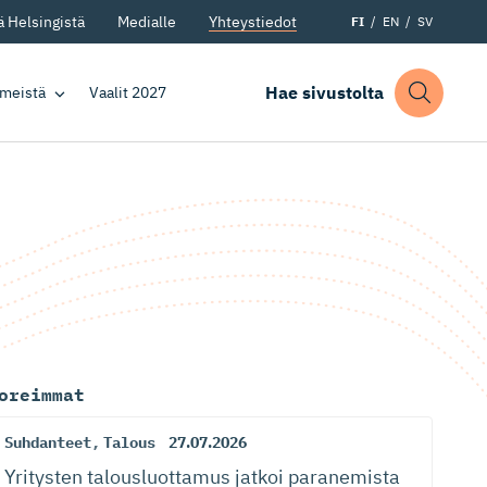
 Helsingistä
Medialle
Yhteystiedot
FI
EN
SV
Hae sivustolta
 meistä
Vaalit 2027
oreimmat
Suhdanteet
,
Talous
27.07.2026
Yritysten talousluottamus jatkoi paranemista