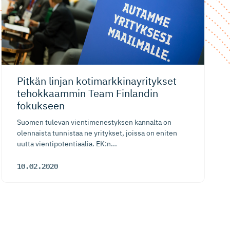
Pitkän linjan kotimarkki­nay­ri­tykset
tehokkaammin Team Finlandin
fokukseen
Suomen tulevan vientimenestyksen kannalta on
olennaista tunnistaa ne yritykset, joissa on eniten
uutta vientipotentiaalia. EK:n...
10.02.2020