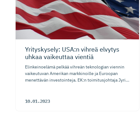
Yrityskysely: USA:n vihreä elvytys
uhkaa vaikeuttaa vientiä
Elinkeinoelämä pelkää vihreän teknologian viennin
vaikeutuvan Amerikan markkinoille ja Euroopan
menettävän investointeja. EK:n toimitusjohtaja Jyri...
10.01.2023