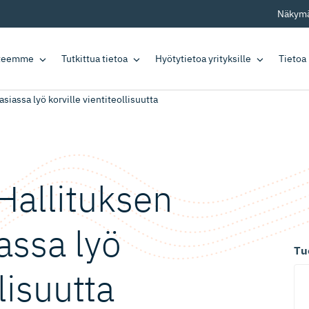
Näkymä
tteemme
Tutkittua tietoa
Hyötytietoa yrityksille
Tietoa
siassa lyö korville vientiteollisuutta
Hallituksen
iassa lyö
Tu
­lisuutta