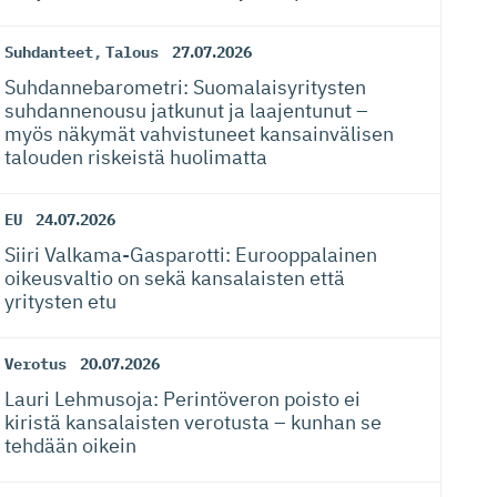
Suhdanteet
,
Talous
27.07.2026
Suhdanneba­ro­metri: Suomalaisy­ri­tysten
suhdannenousu jatkunut ja laajentunut –
myös näkymät vahvistuneet kansainvälisen
talouden riskeistä huolimatta
EU
24.07.2026
Siiri Valkama-Gas­pa­rotti: Eurooppalainen
oikeusvaltio on sekä kansalaisten että
yritysten etu
Verotus
20.07.2026
Lauri Lehmusoja: Perintöveron poisto ei
kiristä kansalaisten verotusta – kunhan se
tehdään oikein