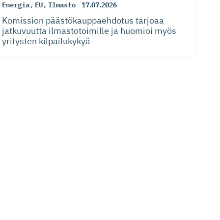
Energia
,
EU
,
Ilmasto
17.07.2026
Komission päästökaup­paehdotus tarjoaa
jatkuvuutta ilmastotoimille ja huomioi myös
yritysten kilpailukykyä