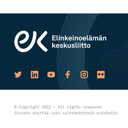
© Copyright 2022 • All rights reserved.
Sivusto käyttää vain välttämättömiä evästeitä