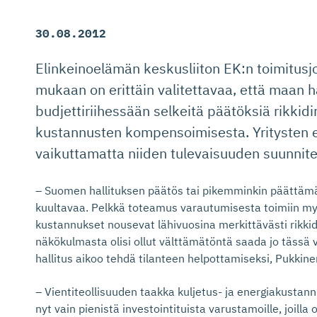
30.08.2012
Elinkeinoelämän keskusliiton EK:n toimitus
mukaan on erittäin valitettavaa, että maan ha
budjettiriihessään selkeitä päätöksiä rikkidi
kustannusten kompensoimisesta. Yritysten e
vaikuttamatta niiden tulevaisuuden suunnite
– Suomen hallituksen päätös tai pikemminkin päättämä
kuultavaa. Pelkkä toteamus varautumisesta toimiin myö
kustannukset nousevat lähivuosina merkittävästi rikkidi
näkökulmasta olisi ollut välttämätöntä saada jo tässä v
hallitus aikoo tehdä tilanteen helpottamiseksi, Pukkine
– Vientiteollisuuden taakka kuljetus- ja energiakustan
nyt vain pienistä investointituista varustamoille, joilla 