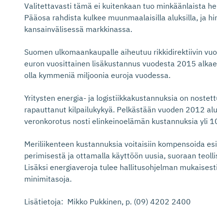
Valitettavasti tämä ei kuitenkaan tuo minkäänlaista help
Pääosa rahdista kulkee muunmaalaisilla aluksilla, ja h
kansainvälisessä markkinassa.
Suomen ulkomaankaupalle aiheutuu rikkidirektiivin vuok
euron vuosittainen lisäkustannus vuodesta 2015 alkaen
olla kymmeniä miljoonia euroja vuodessa.
Yritysten energia- ja logistiikkakustannuksia on nostet
rapauttanut kilpailukykyä. Pelkästään vuoden 2012 alu
veronkorotus nosti elinkeinoelämän kustannuksia yli 10
Meriliikenteen kustannuksia voitaisiin kompensoida e
perimisestä ja ottamalla käyttöön uusia, suoraan teolli
Lisäksi energiaveroja tulee hallitusohjelman mukaisesti
minimitasoja.
Lisätietoja: Mikko Pukkinen, p. (09) 4202 2400