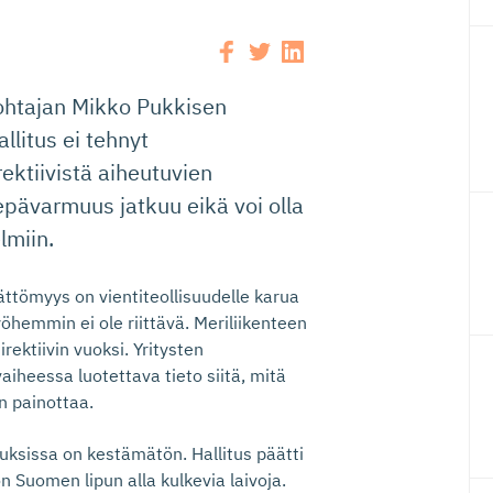
johtajan Mikko Pukkisen
llitus ei tehnyt
rektiivistä aiheutuvien
pävarmuus jatkuu eikä voi olla
lmiin.
ttömyys on vientiteollisuudelle karua
hemmin ei ole riittävä. Meriliikenteen
rektiivin vuoksi. Yritysten
aiheessa luotettava tieto siitä, mitä
n painottaa.
nuksissa on kestämätön. Hallitus päätti
on Suomen lipun alla kulkevia laivoja.