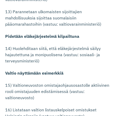
13) Parannetaan ulkomaisten sijoittajien
mahdollisuuksia sijoittaa suomalaisiin
pääomarahastoihin (vastuu: valtiovarainministeriö)
Pidetään eläkejärjestelmä kilpailtuna
14) Huolehditaan siitä, että eläkejärjestelmä säilyy
hajautettuna ja monipuolisena (vastuu: sosiaali- ja
terveysministeriö)
Valtio näyttämään esimerkkiä
15) Valtioneuvoston omistajaohjausosastolle aktiivinen
rooli omistajuuden edistämisessä (vastuu:
valtioneuvosto)
16) Listataan valtion listauskelpoiset omistukset
Helsingin pörssiin (vastuu: valtioneuvosto)