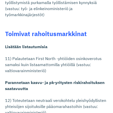
työllistymistä purkamalla työllistämisen kynnyksiä
(vastuu: työ- ja elinkeinoministeriö ja
työmarkkinajärjestöt)
Toimivat rahoitusmarkkinat
Lisätään listautumisia
11) Palautetaan First North -yhtiöiden osinkoverotus
samaksi kuin listaamattomilla yhtiöillä (vastuu:
valtiovarainministeriö)
Parannetaan kasvu- ja pk-yritysten riskirahoituksen
saatavuutta
12) Toteutetaan neutraali verokohtelu yleishyödyllisten
yhteisöjen sijoituksille pääomarahastoihin (vastuu:
valtiovarainministeriö)