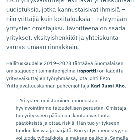
uudistuksia, jotka kannustaisivat ihmisiä –
niin yrittäjiä kuin kotitalouksia – ryhtymään
yritysten omistajiksi. Tavoitteena on saada
yritykset, yksityishenkilöt ja yhteiskunta
vaurastumaan rinnakkain.
Hallituskaudelle 2019–2023 tähtäävä Suomalaisen
omistajuuden toimintaohjelma (
raportti
) on laadittu
yritysvaikuttajien työryhmässä, jota johti EK:n
Yrittäjävaltuuskunnan puheenjohtaja
Kari Jussi Aho
:
– Yritysten omistaminen muodostaa
hyvinvointimme taloudellisen perustan. Omistaja
tuo yritykseen pääomaa, kantaa vastuuta
päätöksistä ja ottaa riskiä. Hän tuo yritykseen
tahdon kasvaa ja pärjätä. Kun yritys menestyy, se
voi luoda työpaikkoja ja maksaa palkkoja. Samalla