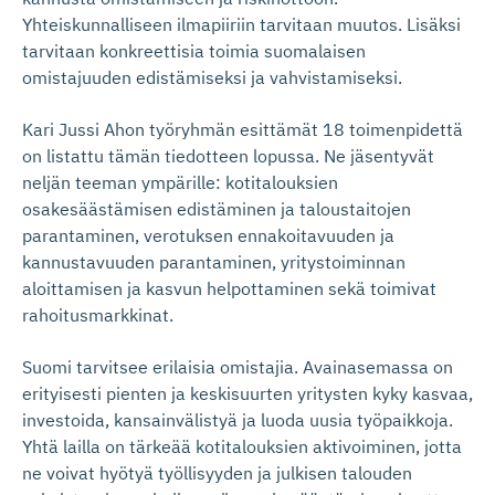
Yhteiskunnalliseen ilmapiiriin tarvitaan muutos. Lisäksi
tarvitaan konkreettisia toimia suomalaisen
omistajuuden edistämiseksi ja vahvistamiseksi.
Kari Jussi Ahon työryhmän esittämät 18 toimenpidettä
on listattu tämän tiedotteen lopussa. Ne jäsentyvät
neljän teeman ympärille: kotitalouksien
osakesäästämisen edistäminen ja taloustaitojen
parantaminen, verotuksen ennakoitavuuden ja
kannustavuuden parantaminen, yritystoiminnan
aloittamisen ja kasvun helpottaminen sekä toimivat
rahoitusmarkkinat.
Suomi tarvitsee erilaisia omistajia. Avainasemassa on
erityisesti pienten ja keskisuurten yritysten kyky kasvaa,
investoida, kansainvälistyä ja luoda uusia työpaikkoja.
Yhtä lailla on tärkeää kotitalouksien aktivoiminen, jotta
ne voivat hyötyä työllisyyden ja julkisen talouden