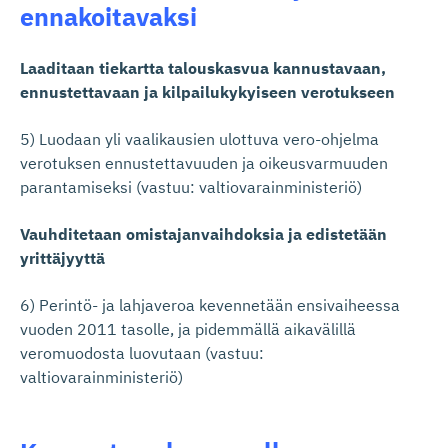
ennakoitavaksi
Laaditaan tiekartta talouskasvua kannustavaan,
ennustettavaan ja kilpailukykyiseen verotukseen
5) Luodaan yli vaalikausien ulottuva vero-ohjelma
verotuksen ennustettavuuden ja oikeusvarmuuden
parantamiseksi (vastuu: valtiovarainministeriö)
Vauhditetaan omistajanvaihdoksia ja edistetään
yrittäjyyttä
6) Perintö- ja lahjaveroa kevennetään ensivaiheessa
vuoden 2011 tasolle, ja pidemmällä aikavälillä
veromuodosta luovutaan (vastuu:
valtiovarainministeriö)