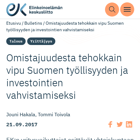
Etusivu
/
Bulletins
/
Omistajuudesta tehokkain vipu Suomen
työllisyyden ja investointien vahvistamiseksi
Talous
Yrittäjyys
Omistajuudesta tehokkain
vipu Suomen työllisyyden ja
investointien
vahvistamiseksi
Jouni Hakala
Tommi Toivola
21.09.2017
EK:n yritysvaikuttajat esittävät yhteiskuntaan