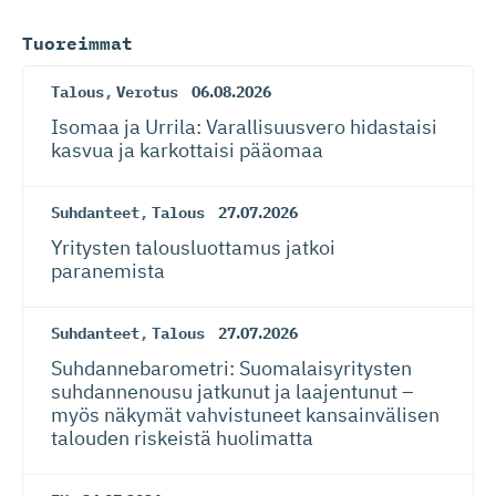
Tuoreimmat
Talous
,
Verotus
06.08.2026
Isomaa ja Urrila: Varallisuusvero hidastaisi
kasvua ja karkottaisi pääomaa
Suhdanteet
,
Talous
27.07.2026
Yritysten talousluottamus jatkoi
paranemista
Suhdanteet
,
Talous
27.07.2026
Suhdanneba­ro­metri: Suomalaisy­ri­tysten
suhdannenousu jatkunut ja laajentunut –
myös näkymät vahvistuneet kansainvälisen
talouden riskeistä huolimatta