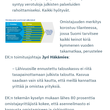
syntyy verotuloja julkisten palveluiden
rahoittamiseksi. Kaikki hyötyvät.
Omistajuuden merkitys
korostuu tilanteessa,
jossa Suomi tarvitsee
kaikki keinot kiriä
kymmenen vuoden
takamatkaa, perustelee
EK:n toimitusjohtaja
Jyri Häkämies
:
– Lähivuosille ennustettu talouskasvu ei riitä
tasapainottamaan julkista taloutta. Kasvua
saadaan vain sitä kautta, että meillä kannattaa
yrittää ja omistaa yrityksiä.
EK:n tekemän kyselyn mukaan lähes 80 prosenttia
omistajayrittäjistä kokee, että asenneilmasto ei
kannusta omistamiseen ja riskinottoon.