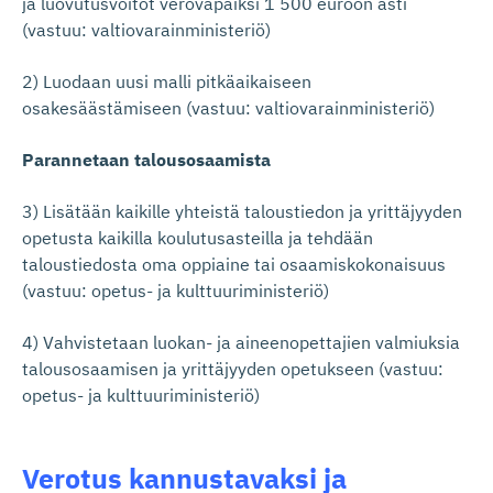
ja luovutusvoitot verovapaiksi 1 500 euroon asti
(vastuu: valtiovarainministeriö)
2) Luodaan uusi malli pitkäaikaiseen
osakesäästämiseen (vastuu: valtiovarainministeriö)
Parannetaan talousosaamista
3) Lisätään kaikille yhteistä taloustiedon ja yrittäjyyden
opetusta kaikilla koulutusasteilla ja tehdään
taloustiedosta oma oppiaine tai osaamiskokonaisuus
(vastuu: opetus- ja kulttuuriministeriö)
4) Vahvistetaan luokan- ja aineenopettajien valmiuksia
talousosaamisen ja yrittäjyyden opetukseen (vastuu:
opetus- ja kulttuuriministeriö)
Verotus kannustavaksi ja