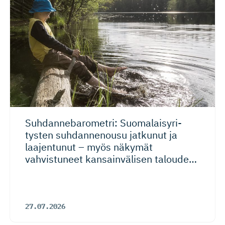
Suhdanneba­ro­metri: Suomalaisy­ri­
tysten suhdannenousu jatkunut ja
laajentunut – myös näkymät
vahvistuneet kansainvälisen talouden
riskeistä huolimatta
27.07.2026