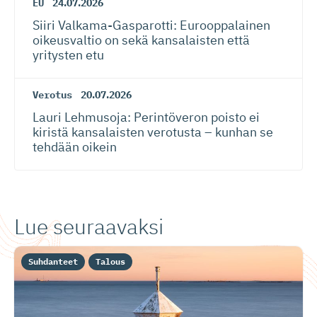
EU
24.07.2026
Siiri Valkama-Gas­pa­rotti: Eurooppalainen
oikeusvaltio on sekä kansalaisten että
yritysten etu
Verotus
20.07.2026
Lauri Lehmusoja: Perintöveron poisto ei
kiristä kansalaisten verotusta – kunhan se
tehdään oikein
Lue seuraavaksi
Suhdanteet
Talous