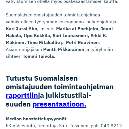
vahvistumisen ohella myös osakesäästämisen kautta.
Suomalaisen omistajuuden toimintaohjelmaa
valmistelleen työryhmän kokoonpano: puheenjohtaja
Kari Jussi Aho
, jäsenet
Marika af Enehjelm
,
Jouni
Hakala, Ilpo Kokkila, Sari Lounasmeri, Erkki K.
Mäkinen, Timo Ritakallio
ja
Petri Rouvinen
.
Asiantuntijajäsen
Pentti Pikkarainen
ja työryhmän
sihteeri
Tommi Toivola
.
Tutustu Suomalaisen
omistajuuden toimintaoh­jelman
raporttiin
ja julkistus­ti­lai­
suuden
pre
sentaatioon
.
Median haastattelupyynnöt:
EK:n Viestintä, tiedottaja Satu Toivonen, puh. 040 8212