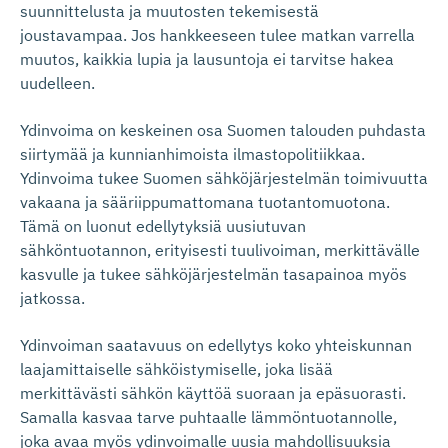
suunnittelusta ja muutosten tekemisestä
joustavampaa. Jos hankkeeseen tulee matkan varrella
muutos, kaikkia lupia ja lausuntoja ei tarvitse hakea
uudelleen.
Ydinvoima on keskeinen osa Suomen talouden puhdasta
siirtymää ja kunnianhimoista ilmastopolitiikkaa.
Ydinvoima tukee Suomen sähköjärjestelmän toimivuutta
vakaana ja sääriippumattomana tuotantomuotona.
Tämä on luonut edellytyksiä uusiutuvan
sähköntuotannon, erityisesti tuulivoiman, merkittävälle
kasvulle ja tukee sähköjärjestelmän tasapainoa myös
jatkossa.
Ydinvoiman saatavuus on edellytys koko yhteiskunnan
laajamittaiselle sähköistymiselle, joka lisää
merkittävästi sähkön käyttöä suoraan ja epäsuorasti.
Samalla kasvaa tarve puhtaalle lämmöntuotannolle,
joka avaa myös ydinvoimalle uusia mahdollisuuksia