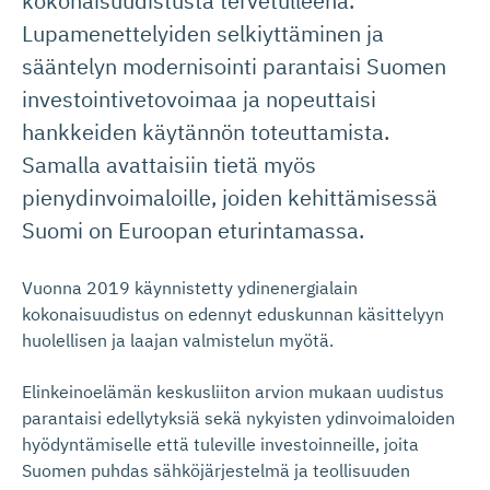
kokonaisuudistusta tervetulleena.
Lupamenettelyiden selkiyttäminen ja
sääntelyn modernisointi parantaisi Suomen
investointivetovoimaa ja nopeuttaisi
hankkeiden käytännön toteuttamista.
Samalla avattaisiin tietä myös
pienydinvoimaloille, joiden kehittämisessä
Suomi on Euroopan eturintamassa.
Vuonna 2019 käynnistetty ydinenergialain
kokonaisuudistus on edennyt eduskunnan käsittelyyn
huolellisen ja laajan valmistelun myötä.
Elinkeinoelämän keskusliiton arvion mukaan uudistus
parantaisi edellytyksiä sekä nykyisten ydinvoimaloiden
hyödyntämiselle että tuleville investoinneille, joita
Suomen puhdas sähköjärjestelmä ja teollisuuden