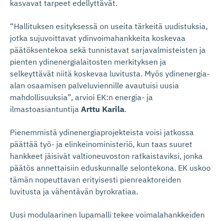
kasvavat tarpeet edellyttävät.
“Hallituksen esityksessä on useita tärkeitä uudistuksia,
jotka sujuvoittavat ydinvoimahankkeita koskevaa
päätöksentekoa sekä tunnistavat sarjavalmisteisten ja
pienten ydinenergialaitosten merkityksen ja
selkeyttävät niitä koskevaa luvitusta. Myös ydinenergia-
alan osaamisen palveluviennille avautuisi uusia
mahdollisuuksia”, arvioi EK:n energia- ja
ilmastoasiantuntija
Arttu Karila
.
Pienemmistä ydinenergiaprojekteista voisi jatkossa
päättää työ- ja elinkeinoministeriö, kun taas suuret
hankkeet jäisivät valtioneuvoston ratkaistaviksi, jonka
päätös annettaisiin eduskunnalle selontekona. EK uskoo
tämän nopeuttavan erityisesti pienreaktoreiden
luvitusta ja vähentävän byrokratiaa.
Uusi modulaarinen lupamalli tekee voimalahankkeiden