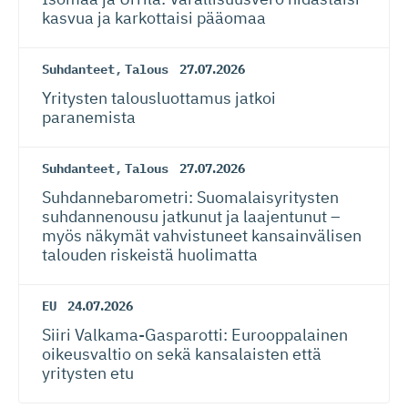
kasvua ja karkottaisi pääomaa
Suhdanteet
,
Talous
27.07.2026
Yritysten talousluottamus jatkoi
paranemista
Suhdanteet
,
Talous
27.07.2026
Suhdanneba­ro­metri: Suomalaisy­ri­tysten
suhdannenousu jatkunut ja laajentunut –
myös näkymät vahvistuneet kansainvälisen
talouden riskeistä huolimatta
EU
24.07.2026
Siiri Valkama-Gas­pa­rotti: Eurooppalainen
oikeusvaltio on sekä kansalaisten että
yritysten etu