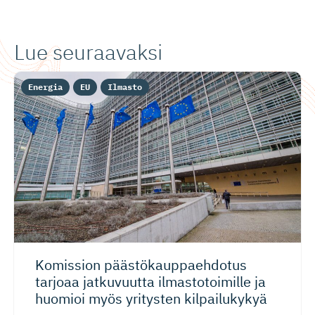
Lue seuraavaksi
Energia
EU
Ilmasto
Komission päästökaup­paehdotus
tarjoaa jatkuvuutta ilmastotoimille ja
huomioi myös yritysten kilpailukykyä