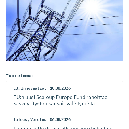
Tuoreimmat
EU
,
Innovaatiot
10.08.2026
EU:n uusi Scaleup Europe Fund rahoittaa
kasvuyritysten kansainvä­lis­tymistä
Talous
,
Verotus
06.08.2026
Isomaa ja Urrila: Varallisuusvero hidastaisi