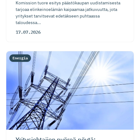
Komission tuore esitys päästökaupan uudistamisesta
tarjoaa elinkeinoelämän kaipaamaa jatkuvuutta, jota
yritykset tarvitsevat edetäkseen puhtaassa
taloudessa...
17.07.2026
Energia
Yritysjoh­tajien pyöreä pöytä: