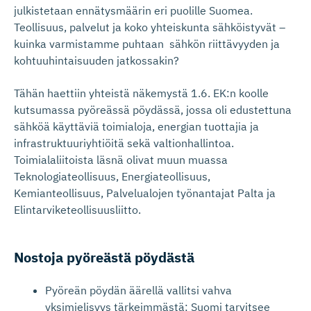
julkistetaan ennätysmäärin eri puolille Suomea.
Teollisuus, palvelut ja koko yhteiskunta sähköistyvät –
kuinka varmistamme puhtaan sähkön riittävyyden ja
kohtuuhintaisuuden jatkossakin?
Tähän haettiin yhteistä näkemystä 1.6. EK:n koolle
kutsumassa pyöreässä pöydässä, jossa oli edustettuna
sähköä käyttäviä toimialoja, energian tuottajia ja
infrastruktuuriyhtiöitä sekä valtionhallintoa.
Toimialaliitoista läsnä olivat muun muassa
Teknologiateollisuus, Energiateollisuus,
Kemianteollisuus, Palvelualojen työnantajat Palta ja
Elintarviketeollisuusliitto.
Nostoja pyöreästä pöydästä
Pyöreän pöydän äärellä vallitsi vahva
yksimielisyys tärkeimmästä: Suomi tarvitsee