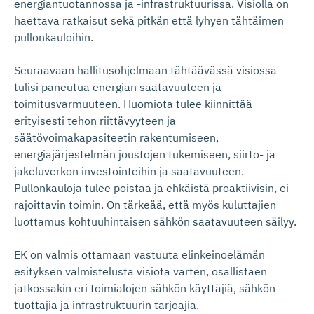
energiantuotannossa ja -infrastruktuurissa. Visiolla on
haettava ratkaisut sekä pitkän että lyhyen tähtäimen
pullonkauloihin.
Seuraavaan hallitusohjelmaan tähtäävässä visiossa
tulisi paneutua energian saatavuuteen ja
toimitusvarmuuteen. Huomiota tulee kiinnittää
erityisesti tehon riittävyyteen ja
säätövoimakapasiteetin rakentumiseen,
energiajärjestelmän joustojen tukemiseen, siirto- ja
jakeluverkon investointeihin ja saatavuuteen.
Pullonkauloja tulee poistaa ja ehkäistä proaktiivisin, ei
rajoittavin toimin. On tärkeää, että myös kuluttajien
luottamus kohtuuhintaisen sähkön saatavuuteen säilyy.
EK on valmis ottamaan vastuuta elinkeinoelämän
esityksen valmistelusta visiota varten, osallistaen
jatkossakin eri toimialojen sähkön käyttäjiä, sähkön
tuottajia ja infrastruktuurin tarjoajia.