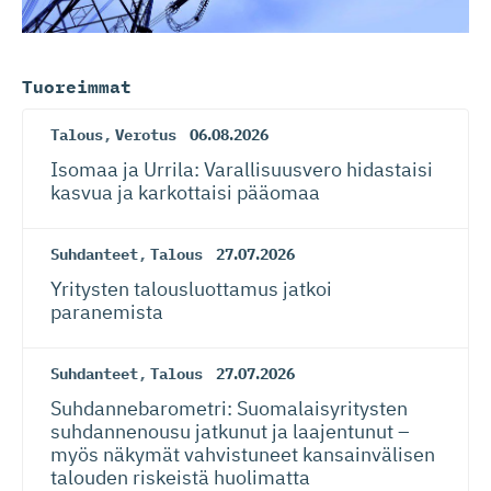
Tuoreimmat
Talous
,
Verotus
06.08.2026
Isomaa ja Urrila: Varallisuusvero hidastaisi
kasvua ja karkottaisi pääomaa
Suhdanteet
,
Talous
27.07.2026
Yritysten talousluottamus jatkoi
paranemista
Suhdanteet
,
Talous
27.07.2026
Suhdanneba­ro­metri: Suomalaisy­ri­tysten
suhdannenousu jatkunut ja laajentunut –
myös näkymät vahvistuneet kansainvälisen
talouden riskeistä huolimatta