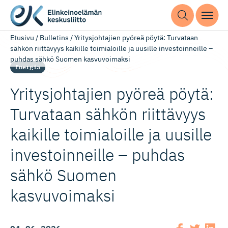
Etusivu
/
Bulletins
/
Yritysjohtajien pyöreä pöytä: Turvataan
sähkön riittävyys kaikille toimialoille ja uusille investoinneille –
puhdas sähkö Suomen kasvuvoimaksi
Energia
Yritysjoh­tajien pyöreä pöytä:
Turvataan sähkön riittävyys
kaikille toimialoille ja uusille
investoin­neille – puhdas
sähkö Suomen
kasvuvoimaksi