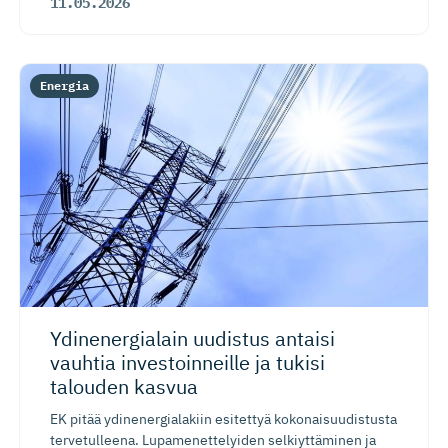
11.05.2026
Energia
Ydinenergialain uudistus antaisi
vauhtia investoin­neille ja tukisi
talouden kasvua
EK pitää ydinenergialakiin esitettyä kokonaisuudistusta
tervetulleena. Lupamenettelyiden selkiyttäminen ja