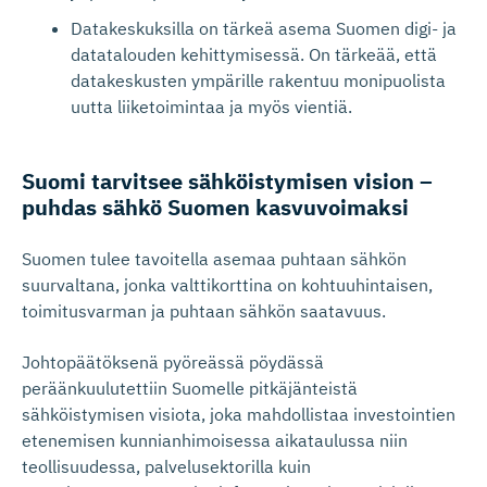
Datakeskuksilla on tärkeä asema Suomen digi- ja
datatalouden kehittymisessä. On tärkeää, että
datakeskusten ympärille rakentuu monipuolista
uutta liiketoimintaa ja myös vientiä.
Suomi tarvitsee sähköistymisen vision –
puhdas sähkö Suomen kasvuvoimaksi
Suomen tulee tavoitella asemaa puhtaan sähkön
suurvaltana, jonka valttikorttina on kohtuuhintaisen,
toimitusvarman ja puhtaan sähkön saatavuus.
Johtopäätöksenä pyöreässä pöydässä
peräänkuulutettiin Suomelle pitkäjänteistä
sähköistymisen visiota, joka mahdollistaa investointien
etenemisen kunnianhimoisessa aikataulussa niin
teollisuudessa, palvelusektorilla kuin