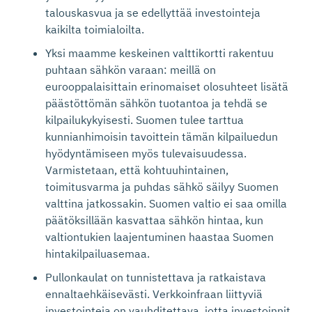
talouskasvua ja se edellyttää investointeja
kaikilta toimialoilta.
Yksi maamme keskeinen valttikortti rakentuu
puhtaan sähkön varaan: meillä on
eurooppalaisittain erinomaiset olosuhteet lisätä
päästöttömän sähkön tuotantoa ja tehdä se
kilpailukykyisesti. Suomen tulee tarttua
kunnianhimoisin tavoittein tämän kilpailuedun
hyödyntämiseen myös tulevaisuudessa.
Varmistetaan, että kohtuuhintainen,
toimitusvarma ja puhdas sähkö säilyy Suomen
valttina jatkossakin. Suomen valtio ei saa omilla
päätöksillään kasvattaa sähkön hintaa, kun
valtiontukien laajentuminen haastaa Suomen
hintakilpailuasemaa.
Pullonkaulat on tunnistettava ja ratkaistava
ennaltaehkäisevästi. Verkkoinfraan liittyviä
investointeja on vauhditettava, jotta investoinnit