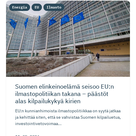
Energia
EU
Ilmasto
Suomen elinkeinoelämä seisoo EU:n
ilmastopo­li­tiikan takana – päästöt
alas kilpailukykyä kirien
EU:n kunnianhimoista ilmastopolitiikkaa on syytä jatkaa
ja kehittää siten, että se vahvistaa Suomen kilpailuetua,
investointivetovoimaa...