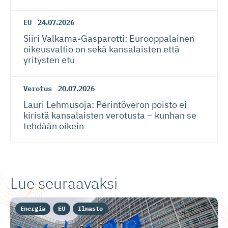
EU
24.07.2026
Siiri Valkama-Gas­pa­rotti: Eurooppalainen
oikeusvaltio on sekä kansalaisten että
yritysten etu
Verotus
20.07.2026
Lauri Lehmusoja: Perintöveron poisto ei
kiristä kansalaisten verotusta – kunhan se
tehdään oikein
Lue seuraavaksi
Energia
EU
Ilmasto