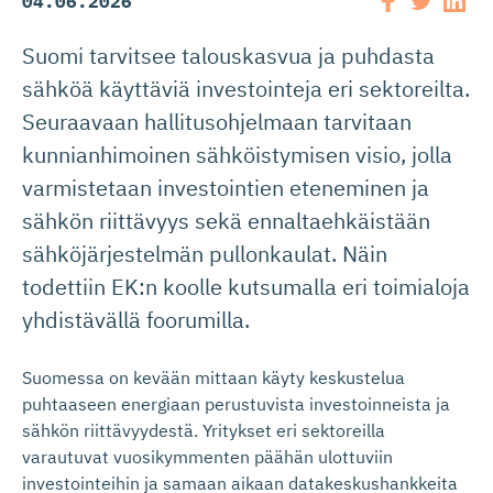
04.06.2026
Suomi tarvitsee talouskasvua ja puhdasta
sähköä käyttäviä investointeja eri sektoreilta.
Seuraavaan hallitusohjelmaan tarvitaan
kunnianhimoinen sähköistymisen visio, jolla
varmistetaan investointien eteneminen ja
sähkön riittävyys sekä ennaltaehkäistään
sähköjärjestelmän pullonkaulat. Näin
todettiin EK:n koolle kutsumalla eri toimialoja
yhdistävällä foorumilla.
Suomessa on kevään mittaan käyty keskustelua
puhtaaseen energiaan perustuvista investoinneista ja
sähkön riittävyydestä. Yritykset eri sektoreilla
varautuvat vuosikymmenten päähän ulottuviin
investointeihin ja samaan aikaan datakeskushankkeita