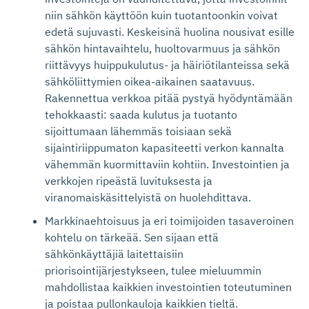
niin sähkön käyttöön kuin tuotantoonkin voivat
edetä sujuvasti. Keskeisinä huolina nousivat esille
sähkön hintavaihtelu, huoltovarmuus ja sähkön
riittävyys huippukulutus- ja häiriötilanteissa sekä
sähköliittymien oikea-aikainen saatavuus.
Rakennettua verkkoa pitää pystyä hyödyntämään
tehokkaasti: saada kulutus ja tuotanto
sijoittumaan lähemmäs toisiaan sekä
sijaintiriippumaton kapasiteetti verkon kannalta
vähemmän kuormittaviin kohtiin. Investointien ja
verkkojen ripeästä luvituksesta ja
viranomaiskäsittelyistä on huolehdittava.
Markkinaehtoisuus ja eri toimijoiden tasaveroinen
kohtelu on tärkeää. Sen sijaan että
sähkönkäyttäjiä laitettaisiin
priorisointijärjestykseen, tulee mieluummin
mahdollistaa kaikkien investointien toteutuminen
ja poistaa pullonkauloja kaikkien tieltä.