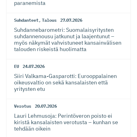
paranemista
Suhdanteet
,
Talous
27.07.2026
Suhdanneba­ro­metri: Suomalaisy­ri­tysten
suhdannenousu jatkunut ja laajentunut –
myös näkymät vahvistuneet kansainvälisen
talouden riskeistä huolimatta
EU
24.07.2026
Siiri Valkama-Gas­pa­rotti: Eurooppalainen
oikeusvaltio on sekä kansalaisten että
yritysten etu
Verotus
20.07.2026
Lauri Lehmusoja: Perintöveron poisto ei
kiristä kansalaisten verotusta – kunhan se
tehdään oikein