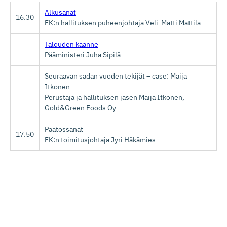
Alkusanat
16.30
EK:n hallituksen puheenjohtaja Veli-Matti Mattila
Talouden käänne
Pääministeri Juha Sipilä
Seuraavan sadan vuoden tekijät – case: Maija
Itkonen
Perustaja ja hallituksen jäsen Maija Itkonen,
Gold&Green Foods Oy
Päätössanat
17.50
EK:n toimitusjohtaja Jyri Häkämies