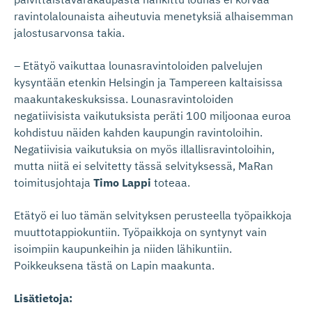
ravintolalounaista aiheutuvia menetyksiä alhaisemman
jalostusarvonsa takia.
– Etätyö vaikuttaa lounasravintoloiden palvelujen
kysyntään etenkin Helsingin ja Tampereen kaltaisissa
maakuntakeskuksissa. Lounasravintoloiden
negatiivisista vaikutuksista peräti 100 miljoonaa euroa
kohdistuu näiden kahden kaupungin ravintoloihin.
Negatiivisia vaikutuksia on myös illallisravintoloihin,
mutta niitä ei selvitetty tässä selvityksessä, MaRan
toimitusjohtaja
Timo Lappi
toteaa.
Etätyö ei luo tämän selvityksen perusteella työpaikkoja
muuttotappiokuntiin. Työpaikkoja on syntynyt vain
isoimpiin kaupunkeihin ja niiden lähikuntiin.
Poikkeuksena tästä on Lapin maakunta.
Lisätietoja: