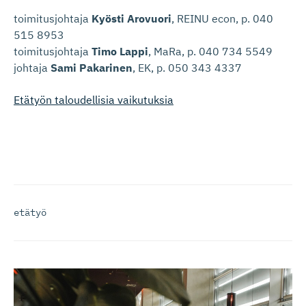
toimitusjohtaja
Kyösti Arovuori
, REINU econ, p. 040
515 8953
toimitusjohtaja
Timo Lappi
, MaRa, p. 040 734 5549
johtaja
Sami Pakarinen
, EK, p. 050 343 4337
Etätyön taloudellisia vaikutuksia
etätyö