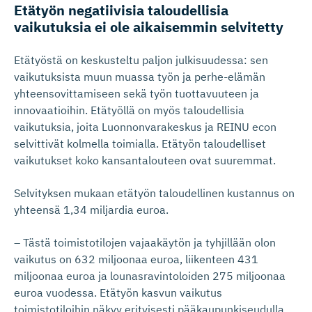
Etätyön negatiivisia taloudellisia
vaikutuksia ei ole aikaisemmin selvitetty
Etätyöstä on keskusteltu paljon julkisuudessa: sen
vaikutuksista muun muassa työn ja perhe-elämän
yhteensovittamiseen sekä työn tuottavuuteen ja
innovaatioihin. Etätyöllä on myös taloudellisia
vaikutuksia, joita Luonnonvarakeskus ja REINU econ
selvittivät kolmella toimialla. Etätyön taloudelliset
vaikutukset koko kansantalouteen ovat suuremmat.
Selvityksen mukaan etätyön taloudellinen kustannus on
yhteensä 1,34 miljardia euroa.
– Tästä toimistotilojen vajaakäytön ja tyhjillään olon
vaikutus on 632 miljoonaa euroa, liikenteen 431
miljoonaa euroa ja lounasravintoloiden 275 miljoonaa
euroa vuodessa. Etätyön kasvun vaikutus
toimistotiloihin näkyy erityisesti pääkaupunkiseudulla,