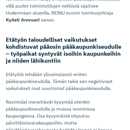
sillä puolet toimistotilojen neliöistä sijaitsee
Uudenmaan alueella, REINU econin toimitusjohtaja
Kyösti Arovuori
sanoo.
Etätyön taloudelliset vaikutukset
kohdistuvat pääosin pääkaupun­ki­seudulle
– työpaikat syntyvät isoihin kaupunkeihin
ja niiden lähikuntiin
Etätyötä tehdään ylivoimaisesti eniten
pääkaupunkiseudulla. Tämän takia sen negatiiviset
vaikutukset ovat suurimmat pääkaupunkiseudulla.
Ravintolat menettävät kysyntää etenkin
pääkaupunkiseudulla ja muissa isommissa
kaupungeissa. Osa kysynnästä ohjautuu
päivittäistavarakauppoihin, mutta
päivittäistavarakaupasta hankittu lounas ei korvaa