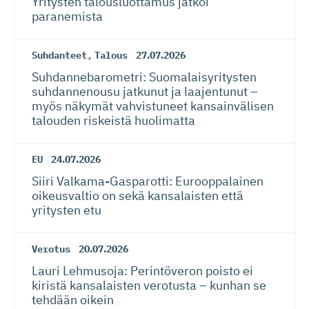
Yritysten talousluottamus jatkoi
paranemista
Suhdanteet
,
Talous
27.07.2026
Suhdanneba­ro­metri: Suomalaisy­ri­tysten
suhdannenousu jatkunut ja laajentunut –
myös näkymät vahvistuneet kansainvälisen
talouden riskeistä huolimatta
EU
24.07.2026
Siiri Valkama-Gas­pa­rotti: Eurooppalainen
oikeusvaltio on sekä kansalaisten että
yritysten etu
Verotus
20.07.2026
Lauri Lehmusoja: Perintöveron poisto ei
kiristä kansalaisten verotusta – kunhan se
tehdään oikein