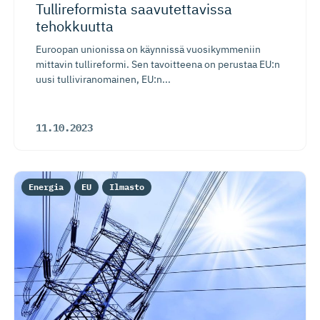
Tullireformista saavutettavissa
tehokkuutta
Euroopan unionissa on käynnissä vuosikymmeniin
mittavin tullireformi. Sen tavoitteena on perustaa EU:n
uusi tulliviranomainen, EU:n...
11.10.2023
Energia
EU
Ilmasto