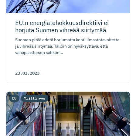
EU:n energiate­hok­kuus­di­rektiivi ei
horjuta Suomen vihreää siirtymää
Suomen pitää edetä horjumatta kohti ilmastotavoitetta
ja vihreää siirtymää. Tällöin on hyväksyttävä, että
vähäpäästöisen sähkön...
23.03.2023
EU
Yrittäjyys