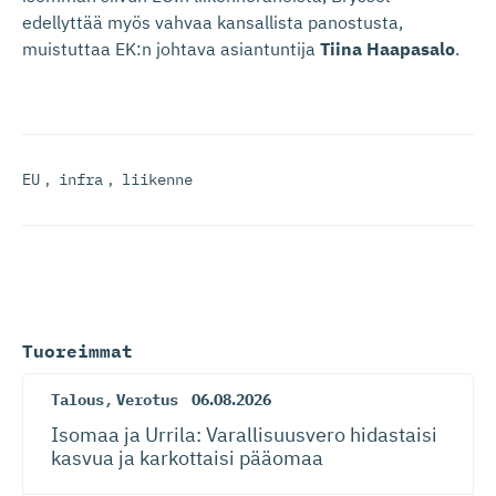
edellyttää myös vahvaa kansallista panostusta,
muistuttaa EK:n johtava asiantuntija
Tiina Haapasalo
.
EU
,
infra
,
liikenne
Tuoreimmat
Talous
,
Verotus
06.08.2026
Isomaa ja Urrila: Varallisuusvero hidastaisi
kasvua ja karkottaisi pääomaa