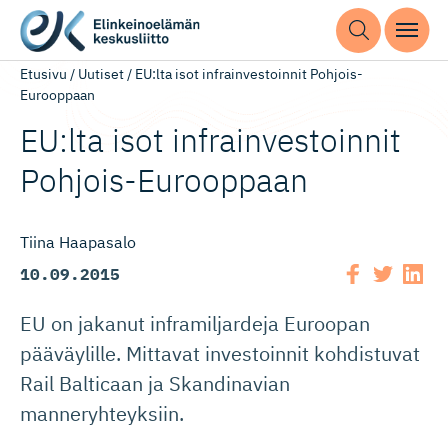
Etusivu
/
Uutiset
/
EU:lta isot infrainvestoinnit Pohjois-
Eurooppaan
EU:lta isot infrainves­toinnit
Pohjois-Eu­rooppaan
Tiina Haapasalo
10.09.2015
EU on jakanut inframiljardeja Euroopan
pääväylille. Mittavat investoinnit kohdistuvat
Rail Balticaan ja Skandinavian
manneryhteyksiin.