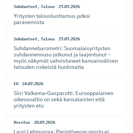
Suhdanteet
,
Talous
27.07.2026
Yritysten talousluottamus jatkoi
paranemista
Suhdanteet
,
Talous
27.07.2026
Suhdanneba­ro­metri: Suomalaisy­ri­tysten
suhdannenousu jatkunut ja laajentunut –
myös näkymät vahvistuneet kansainvälisen
talouden riskeistä huolimatta
EU
24.07.2026
Siiri Valkama-Gas­pa­rotti: Eurooppalainen
oikeusvaltio on sekä kansalaisten että
yritysten etu
Verotus
20.07.2026
Lauri Lehmusoja: Perintöveron poisto ei