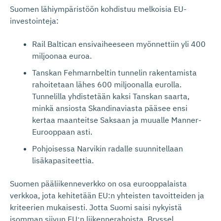
Suomen lähiympäristöön kohdistuu melkoisia EU-
investointeja:
Rail Baltican ensivaiheeseen myönnettiin yli 400
miljoonaa euroa.
Tanskan Fehmarnbeltin tunnelin rakentamista
rahoitetaan lähes 600 miljoonalla eurolla.
Tunnelilla yhdistetään kaksi Tanskan saarta,
minkä ansiosta Skandinaviasta pääsee ensi
kertaa maanteitse Saksaan ja muualle Manner-
Eurooppaan asti.
Pohjoisessa Narvikin radalle suunnitellaan
lisäkapasiteettia.
Suomen pääliikenneverkko on osa eurooppalaista
verkkoa, jota kehitetään EU:n yhteisten tavoitteiden ja
kriteerien mukaisesti. Jotta Suomi saisi nykyistä
isomman siivun EU:n liikennerahoista, Bryssel