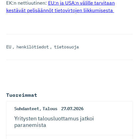
EK:n nettiuutinen:
EU:n ja USA:n välille tarvitaan
kestävät pelisäännöt tietovirtojen liikkumisesta
EU
,
henkilötiedot
,
tietosuoja
Tuoreimmat
Suhdanteet
,
Talous
27.07.2026
Yritysten talousluottamus jatkoi
paranemista