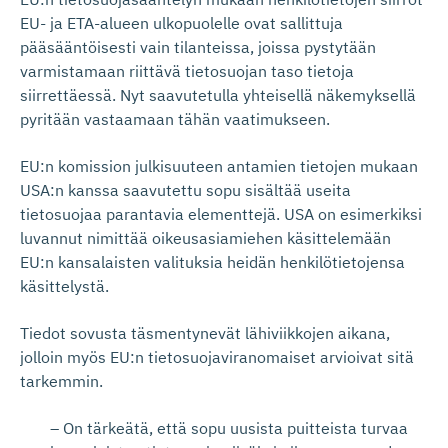
EU- ja ETA-alueen ulkopuolelle ovat sallittuja
pääsääntöisesti vain tilanteissa, joissa pystytään
varmistamaan riittävä tietosuojan taso tietoja
siirrettäessä. Nyt saavutetulla yhteisellä näkemyksellä
pyritään vastaamaan tähän vaatimukseen.
EU:n komission julkisuuteen antamien tietojen mukaan
USA:n kanssa saavutettu sopu sisältää useita
tietosuojaa parantavia elementtejä. USA on esimerkiksi
luvannut nimittää oikeusasiamiehen käsittelemään
EU:n kansalaisten valituksia heidän henkilötietojensa
käsittelystä.
Tiedot sovusta täsmentynevät lähiviikkojen aikana,
jolloin myös EU:n tietosuojaviranomaiset arvioivat sitä
tarkemmin.
– On tärkeätä, että sopu uusista puitteista turvaa