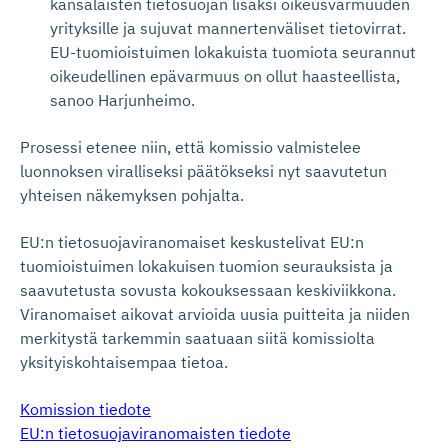
kansalaisten tietosuojan lisäksi oikeusvarmuuden
yrityksille ja sujuvat mannertenväliset tietovirrat.
EU-tuomioistuimen lokakuista tuomiota seurannut
oikeudellinen epävarmuus on ollut haasteellista,
sanoo Harjunheimo.
Prosessi etenee niin, että komissio valmistelee
luonnoksen viralliseksi päätökseksi nyt saavutetun
yhteisen näkemyksen pohjalta.
EU:n tietosuojaviranomaiset keskustelivat EU:n
tuomioistuimen lokakuisen tuomion seurauksista ja
saavutetusta sovusta kokouksessaan keskiviikkona.
Viranomaiset aikovat arvioida uusia puitteita ja niiden
merkitystä tarkemmin saatuaan siitä komissiolta
yksityiskohtaisempaa tietoa.
Komission tiedote
EU:n tietosuojaviranomaisten tiedote