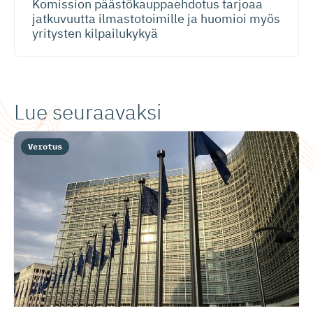
Komission päästökaup­paehdotus tarjoaa
jatkuvuutta ilmastotoimille ja huomioi myös
yritysten kilpailukykyä
Lue seuraavaksi
Verotus