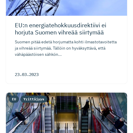
EU:n energiate­hok­kuus­di­rektiivi ei
horjuta Suomen vihreää siirtymää
Suomen pitää edetä horjumatta kohti ilmastotavoitetta
ja vihreää siirtymää. Tällöin on hyväksyttävä, että
vähäpäästöisen sähkön...
23.03.2023
EU
Yrittäjyys