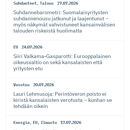
Suhdanteet
,
Talous
27.07.2026
Suhdanneba­ro­metri: Suomalaisy­ri­tysten
suhdannenousu jatkunut ja laajentunut –
myös näkymät vahvistuneet kansainvälisen
talouden riskeistä huolimatta
EU
24.07.2026
Siiri Valkama-Gas­pa­rotti: Eurooppalainen
oikeusvaltio on sekä kansalaisten että
yritysten etu
Verotus
20.07.2026
Lauri Lehmusoja: Perintöveron poisto ei
kiristä kansalaisten verotusta – kunhan se
tehdään oikein
Energia
,
EU
,
Ilmasto
17.07.2026