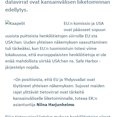
datavirrat ovat kansainvälisen liiketoiminnan
edellytys.
EU:n komissio ja USA
ovat päässeet sopuun
uusista puitteista henkilötietojen siirroille EU:sta
USA:han. Uuden yhteisen näkemyksen saavuttaminen
tuli tärkeäksi, kun EU:n tuomioistuin totesi viime
lokakuussa, että eurooppalaisten henkilötietoja ei ole
enää mahdollista siirtää USA:han ns. Safe Harbor -
järjestelyn nojalla.
–On positiivista, että EU ja Yhdysvallat ovat
löytäneet yhteisen näkemyksen. Sujuvat maiden
rajat ylittävät tietovirrat ovat tärkeitä
kansainväliselle liiketoiminnalle, toteaa EK:n
asiantuntija
Niina Harjunheimo
.
EU:n tietosuojasääntelyn mukaan henkilötietojen siirrot