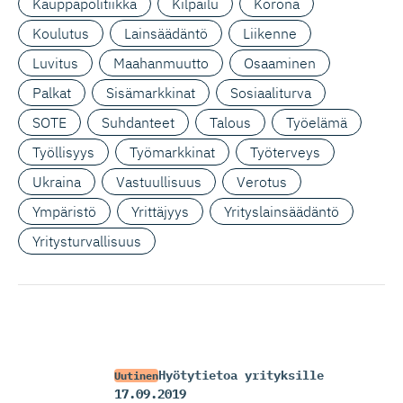
Kauppapolitiikka
Kilpailu
Korona
Koulutus
Lainsäädäntö
Liikenne
Luvitus
Maahanmuutto
Osaaminen
Palkat
Sisämarkkinat
Sosiaaliturva
SOTE
Suhdanteet
Talous
Työelämä
Työllisyys
Työmarkkinat
Työterveys
Ukraina
Vastuullisuus
Verotus
Ympäristö
Yrittäjyys
Yrityslainsäädäntö
Yritysturvallisuus
Hyötytietoa yrityksille
Uutinen
17.09.2019