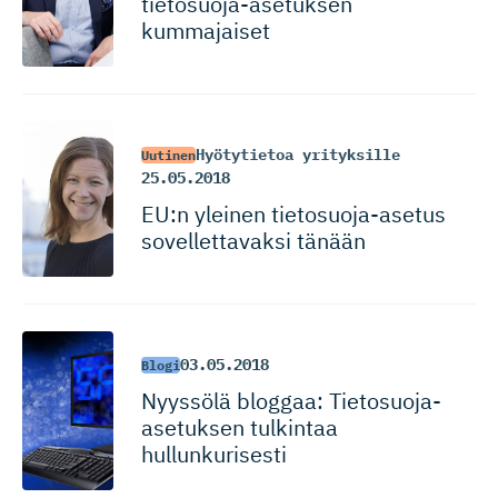
tietosuoja-ase­tuksen
kummajaiset
Hyötytietoa yrityksille
Uutinen
25.05.2018
EU:n yleinen tietosuoja-asetus
sovellettavaksi tänään
03.05.2018
Blogi
Nyyssölä bloggaa: Tietosuoja-
ase­tuksen tulkintaa
hullunkurisesti