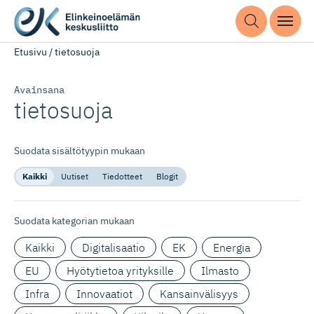
Etusivu
/
tietosuoja
Avainsana
tietosuoja
Suodata sisältötyypin mukaan
Kaikki
Uutiset
Tiedotteet
Blogit
Suodata kategorian mukaan
Kaikki
Digitalisaatio
EK
Energia
EU
Hyötytietoa yrityksille
Ilmasto
Infra
Innovaatiot
Kansainvälisyys