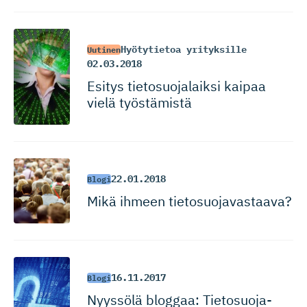
Hyötytietoa yrityksille
Uutinen
02.03.2018
Esitys tietosuoja­laiksi kaipaa
vielä työstämistä
22.01.2018
Blogi
Mikä ihmeen tietosuoja­vastaava?
16.11.2017
Blogi
Nyyssölä bloggaa: Tietosuoja-