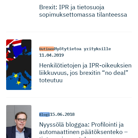
Brexit: IPR ja tietosuoja
sopimukset­tomassa tilanteessa
Hyötytietoa yrityksille
Uutinen
11.04.2019
Henkilötietojen ja IPR-oikeuksien
liikkuvuus, jos brexitin “no deal”
toteutuu
15.06.2018
Blogi
Nyyssölä bloggaa: Profilointi ja
automaattinen päätöksenteko –