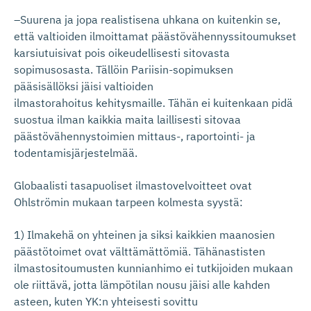
–Suurena ja jopa realistisena uhkana on kuitenkin se,
että valtioiden ilmoittamat päästövähennyssitoumukset
karsiutuisivat pois oikeudellisesti sitovasta
sopimusosasta. Tällöin Pariisin-sopimuksen
pääsisällöksi jäisi valtioiden
ilmastorahoitus kehitysmaille. Tähän ei kuitenkaan pidä
suostua ilman kaikkia maita laillisesti sitovaa
päästövähennystoimien mittaus-, raportointi- ja
todentamisjärjestelmää.
Globaalisti tasapuoliset ilmastovelvoitteet ovat
Ohlströmin mukaan tarpeen kolmesta syystä:
1) Ilmakehä on yhteinen ja siksi kaikkien maanosien
päästötoimet ovat välttämättömiä. Tähänastisten
ilmastositoumusten kunnianhimo ei tutkijoiden mukaan
ole riittävä, jotta lämpötilan nousu jäisi alle kahden
asteen, kuten YK:n yhteisesti sovittu