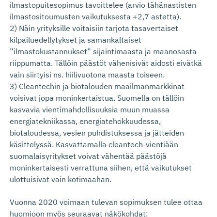
ilmastopuitesopimus tavoittelee (arvio tähänastisten
ilmastositoumusten vaikutuksesta +2,7 astetta).
2) Näin yrityksille voitaisiin tarjota tasavertaiset
kilpailuedellytykset ja samankaltaiset
”ilmastokustannukset” sijaintimaasta ja maanosasta
riippumatta. Tällöin päästöt vähenisivät aidosti eivätkä
vain siirtyisi ns. hiilivuotona maasta toiseen.
3) Cleantechin ja biotalouden maailmanmarkkinat
voisivat jopa moninkertaistua. Suomella on tällöin
kasvavia vientimahdollisuuksia muun muassa
energiatekniikassa, energiatehokkuudessa,
biotaloudessa, vesien puhdistuksessa ja jätteiden
käsittelyssä. Kasvattamalla cleantech-vientiään
suomalaisyritykset voivat vähentää päästöjä
moninkertaisesti verrattuna siihen, että vaikutukset
ulottuisivat vain kotimaahan.
Vuonna 2020 voimaan tulevan sopimuksen tulee ottaa
huomioon myös seuraavat näkökohdat: