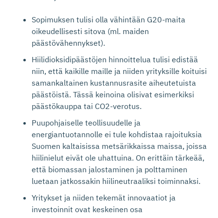
Sopimuksen tulisi olla vähintään G20-maita
oikeudellisesti sitova (ml. maiden
päästövähennykset).
Hiilidioksidipäästöjen hinnoittelua tulisi edistää
niin, että kaikille maille ja niiden yrityksille koituisi
samankaltainen kustannusrasite aiheutetuista
päästöistä. Tässä keinoina olisivat esimerkiksi
päästökauppa tai CO2-verotus.
Puupohjaiselle teollisuudelle ja
energiantuotannolle ei tule kohdistaa rajoituksia
Suomen kaltaisissa metsärikkaissa maissa, joissa
hiilinielut eivät ole uhattuina. On erittäin tärkeää,
että biomassan jalostaminen ja polttaminen
luetaan jatkossakin hiilineutraaliksi toiminnaksi.
Yritykset ja niiden tekemät innovaatiot ja
investoinnit ovat keskeinen osa