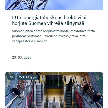
EU:n energiate­hok­kuus­di­rektiivi ei
horjuta Suomen vihreää siirtymää
Suomen pitää edetä horjumatta kohti ilmastotavoitetta
ja vihreää siirtymää. Tällöin on hyväksyttävä, että
vähäpäästöisen sähkön...
23.03.2023
EU
Yrittäjyys