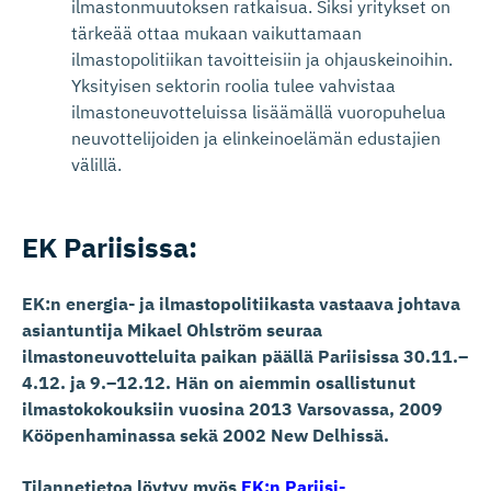
ilmastonmuutoksen ratkaisua. Siksi yritykset on
tärkeää ottaa mukaan vaikuttamaan
ilmastopolitiikan tavoitteisiin ja ohjauskeinoihin.
Yksityisen sektorin roolia tulee vahvistaa
ilmastoneuvotteluissa lisäämällä vuoropuhelua
neuvottelijoiden ja elinkeinoelämän edustajien
välillä.
EK Pariisissa:
EK:n energia- ja ilmastopolitiikasta vastaava johtava
asiantuntija Mikael Ohlström seuraa
ilmastoneuvotteluita paikan päällä Pariisissa 30.11.–
4.12. ja 9.–12.12. Hän on aiemmin osallistunut
ilmastokokouksiin vuosina 2013 Varsovassa, 2009
Kööpenhaminassa sekä 2002 New Delhissä.
Tilannetietoa löytyy myös
EK:n Pariisi-