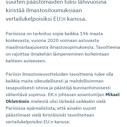
suurten päästömaiden tulisi lähivuosina
kiristää ilmastositoumuksiaan
vertailukelpoisiksi EU:n kanssa.
Pariisissa on tarkoitus sopia kaikkia 196 maata
koskevasta, vuonna 2020 voimaan astuvasta
maailmanlaajuisesta ilmastosopimuksesta. Tavoitteena
on rajoittaa ilmakehän lämpeneminen korkeintaan
kahteen asteeseen.
Pariisin ilmastoneuvotteluiden tavoitteena tulee olla
kaikkia maita oikeudellisesti ja mahdollisimman
tasapuolisesti sitova ja päästöjä kunnianhimoisesti
vähentävä sopimus. EK:n johtavan asiantuntijan
Mikael
Ohlströmin
mielestä olisi tärkeää vaikkakin vielä
Pariisissa epärealistista, että ainakin suuret
päästömaat vielä kiristäisivät tavoitteitaan
vertailukelpoisiksi EU:n kanssa: