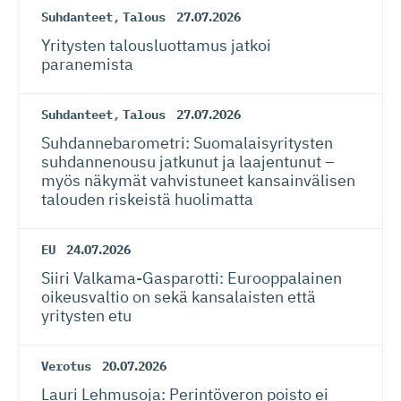
Suhdanteet
,
Talous
27.07.2026
Yritysten talousluottamus jatkoi
paranemista
Suhdanteet
,
Talous
27.07.2026
Suhdanneba­ro­metri: Suomalaisy­ri­tysten
suhdannenousu jatkunut ja laajentunut –
myös näkymät vahvistuneet kansainvälisen
talouden riskeistä huolimatta
EU
24.07.2026
Siiri Valkama-Gas­pa­rotti: Eurooppalainen
oikeusvaltio on sekä kansalaisten että
yritysten etu
Verotus
20.07.2026
Lauri Lehmusoja: Perintöveron poisto ei