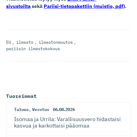
sivustoilta
sekä
Pariisi-tietopakettiin (muistio, pdf)
.
EU
,
ilmasto
,
ilmastonmuutos
,
pariisin ilmastokokous
Tuoreimmat
Talous
,
Verotus
06.08.2026
Isomaa ja Urrila: Varallisuusvero hidastaisi
kasvua ja karkottaisi pääomaa