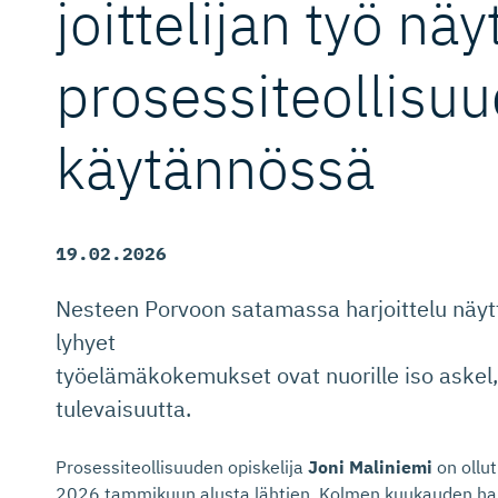
joit­telijan työ nä
prosessiteol­li­su
käytännössä
19.02.2026
Nesteen Porvoon satamassa harjoittelu näyt
lyhyet
työelämäkokemukset ovat nuorille iso askel, 
tulevaisuutta.
Prosessiteollisuuden opiskelija
Joni Maliniemi
on ollu
2026 tammikuun alusta lähtien. Kolmen kuukauden harj