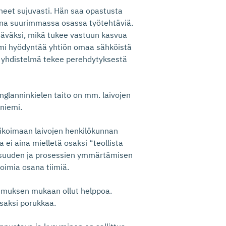
eet sujuvasti. Hän saa opastusta
kana suurimmassa osassa työtehtäviä.
htäväksi, mikä tukee vastuun kasvua
emi hyödyntää yhtiön omaa sähköistä
ä yhdistelmä tekee perehdytyksestä
englanninkielen taito on mm. laivojen
niemi.
koimaan laivojen henkilökunnan
a ei aina mielletä osaksi “teollista
llisuuden ja prosessien ymmärtämisen
toimia osana tiimiä.
muksen mukaan ollut helppoa.
osaksi porukkaa.