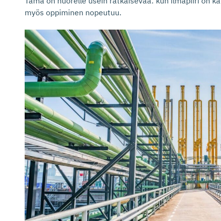
Tämä on nuorelle usein ratkaisevaa: kun ilmapiiri on ka
myös oppiminen nopeutuu.