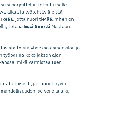
siksi harjoittelun toteutukselle
va aikaa ja työtehtäviä pitää
rkeää, jotta nuori tietää, miten on
olla, toteaa
Essi Suortti
Nesteen
tävistä töistä yhdessä esihenkilön ja
n työparina koko jakson ajan.
 kanssa, mikä varmistaa tuen
ärätietoisesti, ja saanut hyvin
mahdollisuuden, se voi olla alku