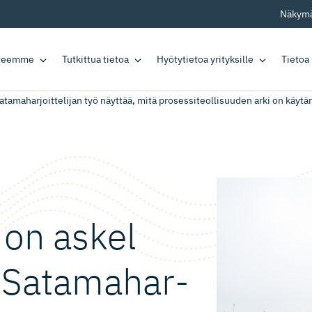
Näkymä
tteemme
Tutkittua tietoa
Hyötytietoa yrityksille
Tietoa
atamaharjoittelijan työ näyttää, mitä prosessiteollisuuden arki on käyt
a on askel
 Satamahar­