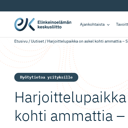
Ajankohtaista
Tavoi
Etusivu
/
Uutiset
/
Harjoittelupaikka on askel kohti ammattia – S
Hyötytietoa yrityksille
Harjoitte­lu­paikk
kohti ammattia –