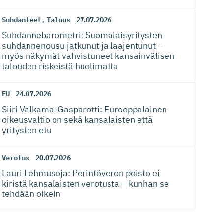
Suhdanteet
,
Talous
27.07.2026
Suhdanneba­ro­metri: Suomalaisy­ri­tysten
suhdannenousu jatkunut ja laajentunut –
myös näkymät vahvistuneet kansainvälisen
talouden riskeistä huolimatta
EU
24.07.2026
Siiri Valkama-Gas­pa­rotti: Eurooppalainen
oikeusvaltio on sekä kansalaisten että
yritysten etu
Verotus
20.07.2026
Lauri Lehmusoja: Perintöveron poisto ei
kiristä kansalaisten verotusta – kunhan se
tehdään oikein