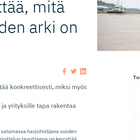
yttää, mitä
uden arki on
Tu
tää konkreettisesti, miksi myös
ja yrityksille tapa rakentaa
t satamassa harjoittelijana vuoden
oittelun tavoitteena on kerryttää