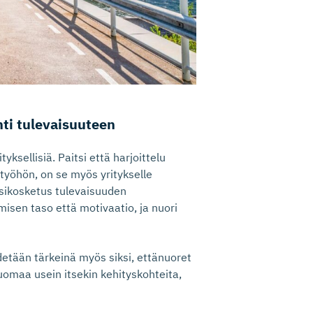
nti tulevaisuuteen
ksellisiä. Paitsi että harjoittelu
työhön, on se myös yritykselle
ensikosketus tulevaisuuden
isen taso että motivaatio, ja nuori
detään tärkeinä myös siksi, ettänuoret
omaa usein itsekin kehityskohteita,