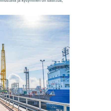
nnustava ja kysyminen on sallittua,