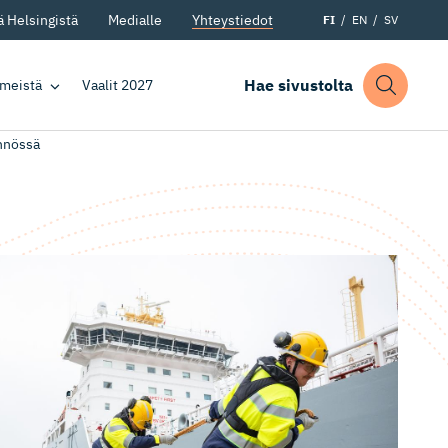
 Helsingistä
Medialle
Yhteystiedot
FI
EN
SV
Hae sivustolta
 meistä
Vaalit 2027
ännössä