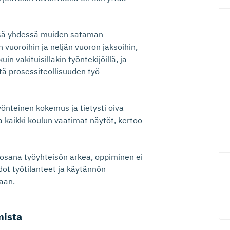
ssä yhdessä muiden sataman
 vuoroihin ja neljän vuoron jaksoihin,
in vakituisillakin työntekijöillä, ja
itä prosessiteollisuuden työ
yönteinen kokemus ja tietysti oiva
a kaikki koulun vaatimat näytöt, kertoo
 osana työyhteisön arkea, oppiminen ei
ot työtilanteet ja käytännön
aan.
mista