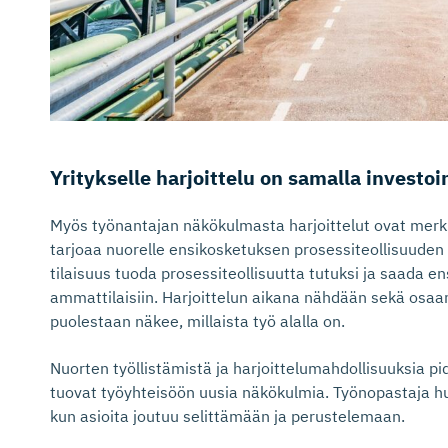
Yritykselle harjoittelu on samalla investoi
Myös työnantajan näkökulmasta harjoittelut ovat merkity
tarjoaa nuorelle ensikosketuksen prosessiteollisuuden 
tilaisuus tuoda prosessiteollisuutta tutuksi ja saada 
ammattilaisiin. Harjoittelun aikana nähdään sekä osaam
puolestaan näkee, millaista työ alalla on.
Nuorten työllistämistä ja harjoittelumahdollisuuksia pi
tuovat työyhteisöön uusia näkökulmia. Työnopastaja hu
kun asioita joutuu selittämään ja perustelemaan.