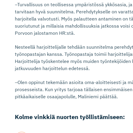
–Turvallisuus on teollisessa ympäristössä ykkösasia, ja 
tarvitaan hyvä suunnitelma. Perehdytykselle on varatta
harjoitella valvotusti. Myös palautteen antaminen on tä
suoriutunut ja millaisia mahdollisuuksia jatkossa voisi 
Porvoon jalostamon HR:stä.
Nesteellä harjoittelijalle tehdään suunnitelma perehdyt
työnopastajan kanssa. Työnopastaja toimii harjoittelija
Harjoittelija työskentelee myös muiden työntekijöiden
jatkuvuuden harjoittelun edetessä.
–Olen oppinut tekemään asioita oma-aloitteisesti ja mä
prosesseista. Kun yritys tarjoaa tällaisen ensimmäisen 
pitkäaikaiselle osaajapolulle, Maliniemi päättää.
Kolme vinkkiä nuorten työllistä­miseen: