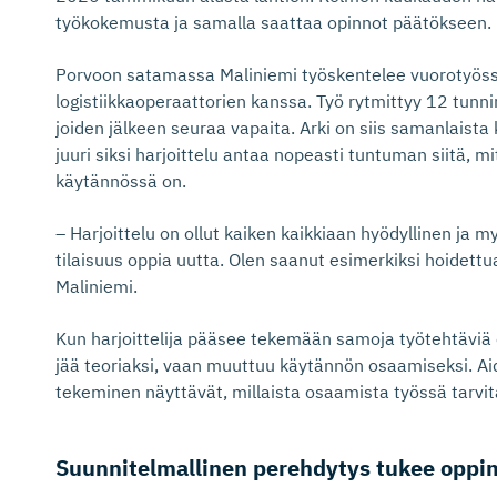
työkokemusta ja samalla saattaa opinnot päätökseen.
Porvoon satamassa Maliniemi työskentelee vuorotyö
logistiikkaoperaattorien kanssa. Työ rytmittyy 12 tunnin
joiden jälkeen seuraa vapaita. Arki on siis samanlaista ku
juuri siksi harjoittelu antaa nopeasti tuntuman siitä, m
käytännössä on.
– Harjoittelu on ollut kaiken kaikkiaan hyödyllinen ja m
tilaisuus oppia uutta. Olen saanut esimerkiksi hoidettu
Maliniemi.
Kun harjoittelija pääsee tekemään samoja työtehtäviä
jää teoriaksi, vaan muuttuu käytännön osaamiseksi. Aid
tekeminen näyttävät, millaista osaamista työssä tarvit
Suunnitel­mallinen perehdytys tukee oppi