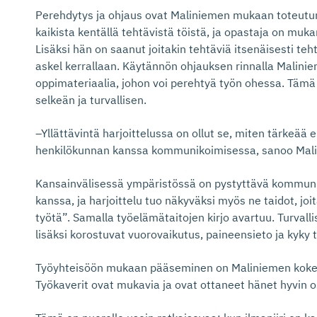
Perehdytys ja ohjaus ovat Maliniemen mukaan toteutun
kaikista kentällä tehtävistä töistä, ja opastaja on mu
Lisäksi hän on saanut joitakin tehtäviä itsenäisesti te
askel kerrallaan. Käytännön ohjauksen rinnalla Malini
oppimateriaalia, johon voi perehtyä työn ohessa. Täm
selkeän ja turvallisen.
–Yllättävintä harjoittelussa on ollut se, miten tärkeää 
henkilökunnan kanssa kommunikoimisessa, sanoo Mali
Kansainvälisessä ympäristössä on pystyttävä kommuni
kanssa, ja harjoittelu tuo näkyväksi myös ne taidot, joit
työtä”. Samalla työelämätaitojen kirjo avartuu. Turva
lisäksi korostuvat vuorovaikutus, paineensieto ja kyky 
Työyhteisöön mukaan pääseminen on Maliniemen koke
Työkaverit ovat mukavia ja ovat ottaneet hänet hyvin 