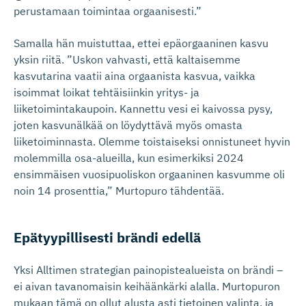
perustamaan toimintaa orgaanisesti.”
Samalla hän muistuttaa, ettei epäorgaaninen kasvu
yksin riitä. ”Uskon vahvasti, että kaltaisemme
kasvutarina vaatii aina orgaanista kasvua, vaikka
isoimmat loikat tehtäisiinkin yritys- ja
liiketoimintakaupoin. Kannettu vesi ei kaivossa pysy,
joten kasvunälkää on löydyttävä myös omasta
liiketoiminnasta. Olemme toistaiseksi onnistuneet hyvin
molemmilla osa-alueilla, kun esimerkiksi 2024
ensimmäisen vuosipuoliskon orgaaninen kasvumme oli
noin 14 prosenttia,” Murtopuro tähdentää.
Epätyypil­lisesti brändi edellä
Yksi Alltimen strategian painopistealueista on brändi –
ei aivan tavanomaisin keihäänkärki alalla. Murtopuron
mukaan tämä on ollut alusta asti tietoinen valinta, ja