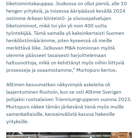
liiketoimintakauppaa. Joukossa on ollut pieniä, alle 10
hengen yrityksiä, ja toisessa ääripäässä kesällä 2024
ostimme Arkean kiinteistö- ja siivouspalvelujen
liiketoiminnot, mikä toi yön yli noin 400 uutta
työntekijää. Tämä samalla yli kaksinkertaisti Suomen
henkilöstömäärämme, joten kyseessä oli meille
merkittävä liike. Jatkuvan M&A-toiminnan myötä
olemme päässeet tasaisesti harjoittelemaan
haltuunottoja, mikä on kehittänyt myös niihin liittyviä
prosesseja ja osaamistamme,” Murtopuro kertoo.
Alltimen kasvumatkan näkyvimpiä askeleita oli
laajentuminen Ruotsiin, kun se osti Alltime Sverigen
pohjaksi ruotsalaisen Trienniumgruppenin vuonna 2023.
Murtopuro näkee tämän järkevänä tienä myös muille
samankaltaisille, kansainvälistä kasvua hakeville
yrityksille.