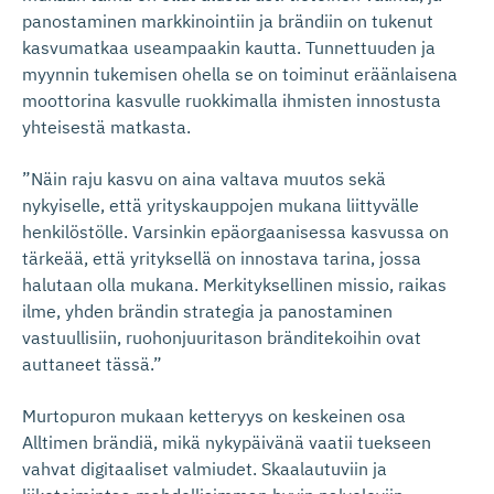
panostaminen markkinointiin ja brändiin on tukenut
kasvumatkaa useampaakin kautta. Tunnettuuden ja
myynnin tukemisen ohella se on toiminut eräänlaisena
moottorina kasvulle ruokkimalla ihmisten innostusta
yhteisestä matkasta.
”Näin raju kasvu on aina valtava muutos sekä
nykyiselle, että yrityskauppojen mukana liittyvälle
henkilöstölle. Varsinkin epäorgaanisessa kasvussa on
tärkeää, että yrityksellä on innostava tarina, jossa
halutaan olla mukana. Merkityksellinen missio, raikas
ilme, yhden brändin strategia ja panostaminen
vastuullisiin, ruohonjuuritason bränditekoihin ovat
auttaneet tässä.”
Murtopuron mukaan ketteryys on keskeinen osa
Alltimen brändiä, mikä nykypäivänä vaatii tuekseen
vahvat digitaaliset valmiudet. Skaalautuviin ja