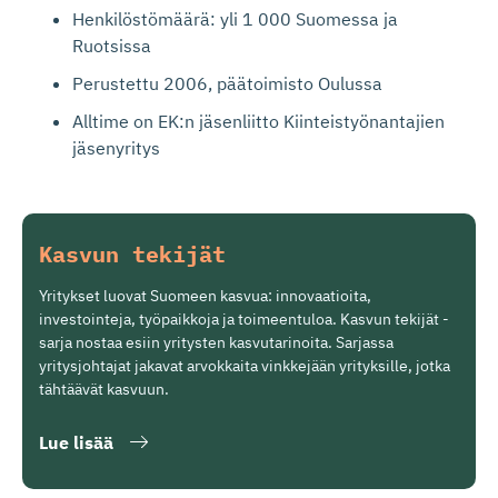
Henkilöstömäärä: yli 1 000 Suomessa ja
Ruotsissa
Perustettu 2006, päätoimisto Oulussa
Alltime on EK:n jäsenliitto Kiinteistyönantajien
jäsenyritys
Kasvun tekijät
Yritykset luovat Suomeen kasvua: innovaatioita,
investointeja, työpaikkoja ja toimeentuloa. Kasvun tekijät -
sarja nostaa esiin yritysten kasvutarinoita. Sarjassa
yritysjohtajat jakavat arvokkaita vinkkejään yrityksille, jotka
tähtäävät kasvuun.
Lue lisää