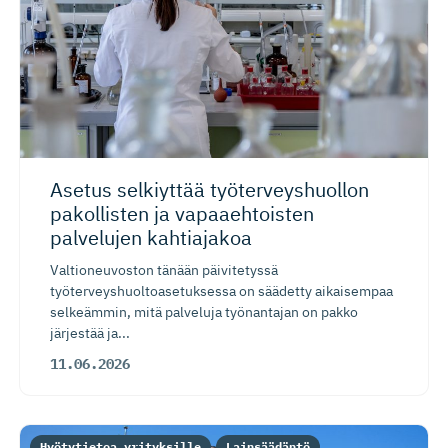
Asetus selkiyttää työterveys­huollon
pakollisten ja vapaaehtoisten
palvelujen kahtiajakoa
Valtioneuvoston tänään päivitetyssä
työterveyshuoltoasetuksessa on säädetty aikaisempaa
selkeämmin, mitä palveluja työnantajan on pakko
järjestää ja...
11.06.2026
Hyötytietoa yrityksille
Lainsäädäntö