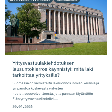
Yritysvas­tuu­la­kieh­do­tuksen
lausuntokierros käynnistyi: mitä laki
tarkoittaa yrityksille?
Suomessa on valmisteltu lakiluonnos ihmisoikeuksia ja
ympäristöä koskevasta yritysten
huolellisuusvelvoitteesta, jolla pannaan täytäntöön
EU:n yritysvastuudirektiivi....
30.04.2026