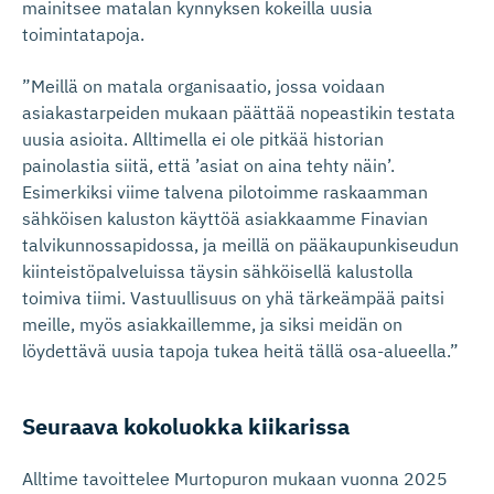
mainitsee matalan kynnyksen kokeilla uusia
toimintatapoja.
”Meillä on matala organisaatio, jossa voidaan
asiakastarpeiden mukaan päättää nopeastikin testata
uusia asioita. Alltimella ei ole pitkää historian
painolastia siitä, että ’asiat on aina tehty näin’.
Esimerkiksi viime talvena pilotoimme raskaamman
sähköisen kaluston käyttöä asiakkaamme Finavian
talvikunnossapidossa, ja meillä on pääkaupunkiseudun
kiinteistöpalveluissa täysin sähköisellä kalustolla
toimiva tiimi. Vastuullisuus on yhä tärkeämpää paitsi
meille, myös asiakkaillemme, ja siksi meidän on
löydettävä uusia tapoja tukea heitä tällä osa-alueella.”
Seuraava kokoluokka kiikarissa
Alltime tavoittelee Murtopuron mukaan vuonna 2025