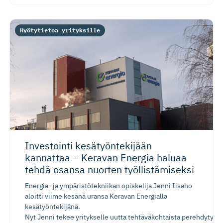
Hyötytietoa yrityksille
Investointi kesätyönte­kijään
kannattaa – Keravan Energia haluaa
tehdä osansa nuorten työllistä­miseksi
Energia- ja ympäristötekniikan opiskelija Jenni Iisaho
aloitti viime kesänä uransa Keravan Energialla
kesätyöntekijänä.
Nyt Jenni tekee yritykselle uutta tehtäväkohtaista perehdytysp