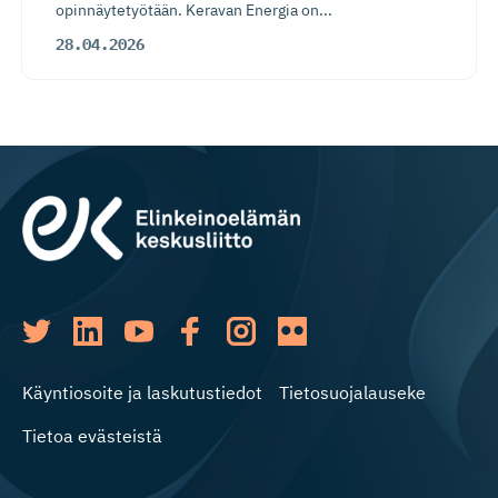
opinnäytetyötään. Keravan Energia on...
28.04.2026
Käyntiosoite ja laskutustiedot
Tietosuojalauseke
Tietoa evästeistä