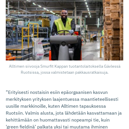
Alltimen siivooja Smurfit Kappan tuotantolaitoksella Gävlessä
Ruotsissa, jossa valmistetaan pakkausratkaisuja.
”Erityisesti nostaisin esiin epäorgaanisen kasvun
merkityksen yrityksen laajentuessa maantieteellisesti
uusille markkinoille, kuten Alltimen tapauksessa
Ruotsiin. Valmis alusta, jota lähdetään kasvattamaan ja
kehittämään on huomattavasti nopeampi tie, kuin
’green fieldinä’ palkata yksi tai muutama ihminen