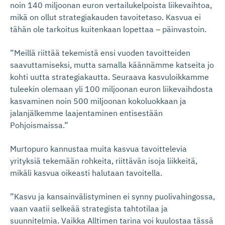
noin 140 miljoonan euron vertailukelpoista liikevaihtoa,
mikä on ollut strategiakauden tavoitetaso. Kasvua ei
tähän ole tarkoitus kuitenkaan lopettaa – päinvastoin.
”Meillä riittää tekemistä ensi vuoden tavoitteiden
saavuttamiseksi, mutta samalla käännämme katseita jo
kohti uutta strategiakautta. Seuraava kasvuloikkamme
tuleekin olemaan yli 100 miljoonan euron liikevaihdosta
kasvaminen noin 500 miljoonan kokoluokkaan ja
jalanjälkemme laajentaminen entisestään
Pohjoismaissa.”
Murtopuro kannustaa muita kasvua tavoittelevia
yrityksiä tekemään rohkeita, riittävän isoja liikkeitä,
mikäli kasvua oikeasti halutaan tavoitella.
”Kasvu ja kansainvälistyminen ei synny puolivahingossa,
vaan vaatii selkeää strategista tahtotilaa ja
suunnitelmia. Vaikka Alltimen tarina voi kuulostaa tässä