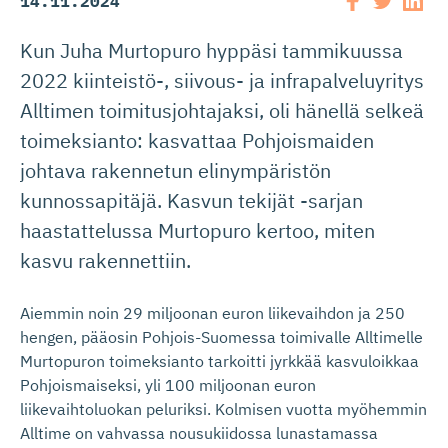
14.11.2024
Kun Juha Murtopuro hyppäsi tammikuussa
2022 kiinteistö-, siivous- ja infrapalveluyritys
Alltimen toimitusjohtajaksi, oli hänellä selkeä
toimeksianto: kasvattaa Pohjoismaiden
johtava rakennetun elinympäristön
kunnossapitäjä. Kasvun tekijät -sarjan
haastattelussa Murtopuro kertoo, miten
kasvu rakennettiin.
Aiemmin noin 29 miljoonan euron liikevaihdon ja 250
hengen, pääosin Pohjois-Suomessa toimivalle Alltimelle
Murtopuron toimeksianto tarkoitti jyrkkää kasvuloikkaa
Pohjoismaiseksi, yli 100 miljoonan euron
liikevaihtoluokan peluriksi. Kolmisen vuotta myöhemmin
Alltime on vahvassa nousukiidossa lunastamassa