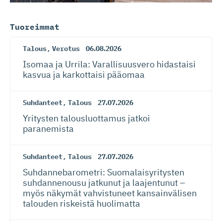
Tuoreimmat
Talous
,
Verotus
06.08.2026
Isomaa ja Urrila: Varallisuusvero hidastaisi
kasvua ja karkottaisi pääomaa
Suhdanteet
,
Talous
27.07.2026
Yritysten talousluottamus jatkoi
paranemista
Suhdanteet
,
Talous
27.07.2026
Suhdanneba­ro­metri: Suomalaisy­ri­tysten
suhdannenousu jatkunut ja laajentunut –
myös näkymät vahvistuneet kansainvälisen
talouden riskeistä huolimatta