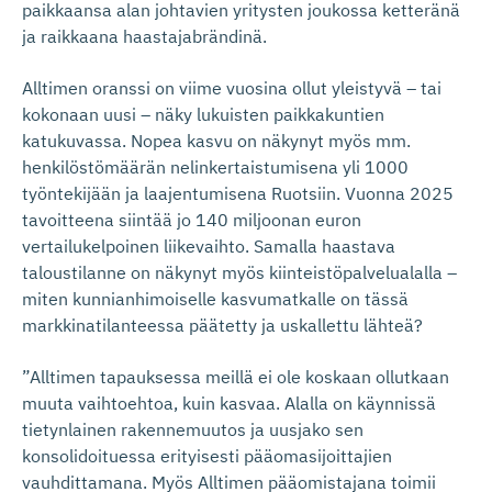
paikkaansa alan johtavien yritysten joukossa ketteränä
ja raikkaana haastajabrändinä.
Alltimen oranssi on viime vuosina ollut yleistyvä – tai
kokonaan uusi – näky lukuisten paikkakuntien
katukuvassa. Nopea kasvu on näkynyt myös mm.
henkilöstömäärän nelinkertaistumisena yli 1000
työntekijään ja laajentumisena Ruotsiin. Vuonna 2025
tavoitteena siintää jo 140 miljoonan euron
vertailukelpoinen liikevaihto. Samalla haastava
taloustilanne on näkynyt myös kiinteistöpalvelualalla –
miten kunnianhimoiselle kasvumatkalle on tässä
markkinatilanteessa päätetty ja uskallettu lähteä?
”Alltimen tapauksessa meillä ei ole koskaan ollutkaan
muuta vaihtoehtoa, kuin kasvaa. Alalla on käynnissä
tietynlainen rakennemuutos ja uusjako sen
konsolidoituessa erityisesti pääomasijoittajien
vauhdittamana. Myös Alltimen pääomistajana toimii