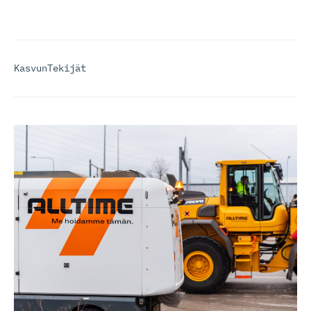
KasvunTekijät