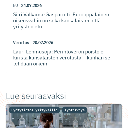
EU
24.07.2026
Siiri Valkama-Gas­pa­rotti: Eurooppalainen
oikeusvaltio on sekä kansalaisten että
yritysten etu
Verotus
20.07.2026
Lauri Lehmusoja: Perintöveron poisto ei
kiristä kansalaisten verotusta – kunhan se
tehdään oikein
Lue seuraavaksi
Hyötytietoa yrityksille
Työterveys