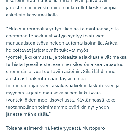
liiketoimintaa mahdollisimman hyvin palveleviin
järjestelmiin investoiminen onkin ollut keskeisimpiä
askeleita kasvumatkalla.
”Mitä suuremmaksi yritys skaalaa toimintaansa, sitä
enemmän tehokkuushyötyjä syntyy toistuvien
manuaalisten työvaiheiden automatisoinnilla. Arkea
helpottavat järjestelmät tukevat myös
työntekijäkokemusta, ja toisaalta asiakkaat eivät maksa
turhista työvaiheista, vaan henkilöstön aikaa vapautuu
enemmän arvoa tuottaviin asioihin. Siksi lähdimme
alusta asti rakentamaan täysin omaa
toiminnanohjauksen, asiakaspalvelun, laskutuksen ja
myynnin järjestelmää sekä siihen linkittyvää
työntekijöiden mobiilisovellusta. Käytännössä koko
tuotannollinen toimintamme pyöriikin nyt yhden
järjestelmän sisällä.”
Toisena esimerkkinä ketteryydestä Murtopuro