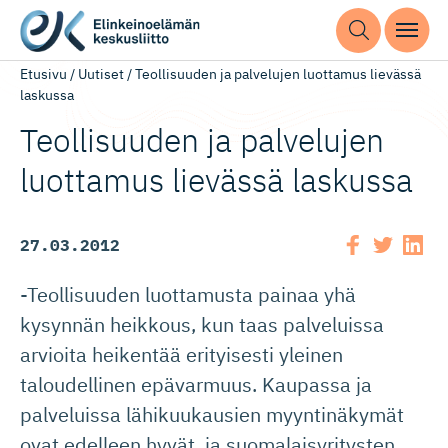
Etusivu
/
Uutiset
/
Teollisuuden ja palvelujen luottamus lievässä
laskussa
Teollisuuden ja palvelujen
luottamus lievässä laskussa
27.03.2012
-Teollisuuden luottamusta painaa yhä
kysynnän heikkous, kun taas palveluissa
arvioita heikentää erityisesti yleinen
taloudellinen epävarmuus. Kaupassa ja
palveluissa lähikuukausien myyntinäkymät
ovat edelleen hyvät, ja suomalaisyritysten