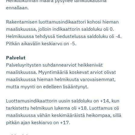
Henkilökunnan määrä pysynee lähikuukausina
ennallaan.
Rakentamisen luottamusindikaattori kohosi hieman
maaliskuussa, jolloin indikaattorin saldoluku oli 0.
Helmikuussa tehdyssä tiedustelussa saldoluku oli -4.
Pitkän aikavälin keskiarvo on -5.
Palvelut
Palveluyritysten suhdannearviot heikkenivät
maaliskuussa. Myyntimääriä koskevat arviot olivat
maaliskuussa hieman helmikuuta varovaisemmat,
mutta myynti on edelleen lisääntynyt.
Luottamusindikaattorin uusin saldoluku on +14, kun
tarkistettu helmikuun lukema oli +18. Luottamus oli
maaliskuussa vähän keskimääräistä heikompaa, sillä
pitkän ajan keskiarvo on +17.