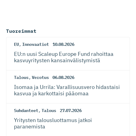
Tuoreimmat
EU
,
Innovaatiot
10.08.2026
EU:n uusi Scaleup Europe Fund rahoittaa
kasvuyritysten kansainvä­lis­tymistä
Talous
,
Verotus
06.08.2026
Isomaa ja Urrila: Varallisuusvero hidastaisi
kasvua ja karkottaisi pääomaa
Suhdanteet
,
Talous
27.07.2026
Yritysten talousluottamus jatkoi
paranemista