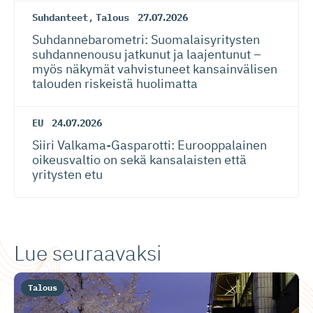
Suhdanteet
,
Talous
27.07.2026
Suhdanneba­ro­metri: Suomalaisy­ri­tysten
suhdannenousu jatkunut ja laajentunut –
myös näkymät vahvistuneet kansainvälisen
talouden riskeistä huolimatta
EU
24.07.2026
Siiri Valkama-Gas­pa­rotti: Eurooppalainen
oikeusvaltio on sekä kansalaisten että
yritysten etu
Lue seuraavaksi
Talous