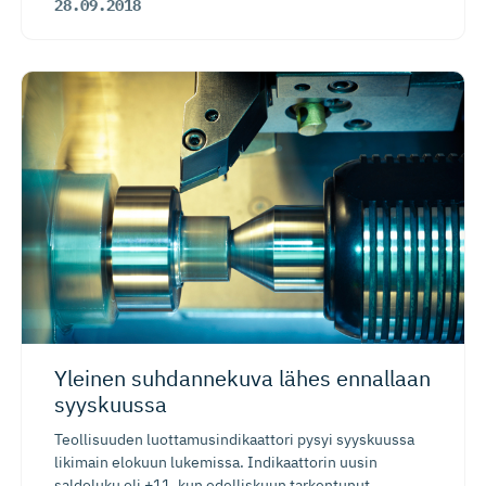
28.09.2018
Yleinen suhdannekuva lähes ennallaan
syyskuussa
Teollisuuden luottamusindikaattori pysyi syyskuussa
likimain elokuun lukemissa. Indikaattorin uusin
saldoluku oli +11, kun edelliskuun tarkentunut...